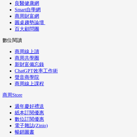
良醫健康網
Smart自學網
商周財富網
圓桌趨勢論壇
百大顧問團
數位閱讀
商周線上讀
商周共學圈
新財富備忘錄
ChatGPT效率工作術
聲音商學院
商周線上課程
商周Store
週年慶好禮送
紙本訂閱優惠
數位訂閱優惠
電子雜誌(Zinio)
暢銷圖書