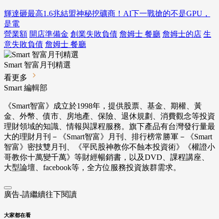
輝達砸最高1.6兆結盟神秘挖礦商！AI下一戰搶的不是GPU，
是電
營業額
開店準備金
創業失敗負債
詹姆士 餐廳
詹姆士的店
生
意失敗負債
詹姆士 餐廳
Smart 智富月刊精選
看更多
Smart 編輯部
《Smart智富》成立於1998年，提供股票、基金、期權、黃
金、外幣、債市、房地產、保險、退休規劃、消費觀念等投資
理財領域的知識、情報與課程服務。旗下產品有台灣發行量最
大的理財月刊－《Smart智富》月刊、排行榜常勝軍－《Smart
智富》密技雙月刊、《平民股神教你不蝕本投資術》《權證小
哥教你十萬變千萬》等財經暢銷書，以及DVD、課程講座、
大型論壇、facebook等，全方位服務投資族群需求。
廣告-請繼續往下閱讀
大家都在看