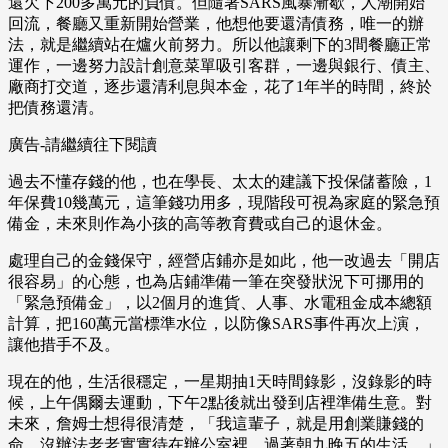
還欠下200多萬元的負債。但隨著SARS風暴漸歇，人潮開始
回流，餐廳又重新開始營業，他想他要還清債務，唯一的辦
法，就是繼續站在爐火前努力。所以他讓剩下的3間餐廳正常
運作，一邊努力設計創意菜單吸引客群，一邊與銀行、債主、
廠商打交道，逐步還清利息與本金，花了1年半的時間，終於
把債務還清。
廣告-請繼續往下閱讀
過去不懂存錢的他，也在學長、太太的建議下投保儲蓄險，1
年保費10幾萬元，這筆錢功用多，現階段可視為家庭的緊急預
備金，未來則作為小孩的高等教育費或自己的退休金。
處理自己的金錢保守，經營店鋪亦是如此，他一改過去「開店
很容易」的心態，也為店鋪準備一筆在突發狀況下可挪用的
「緊急預備金」，以2個月的進貨、人事、水電租金成本總額
計算，把160萬元當標準水位，以防像SARS事件再次上演，
讓他措手不及。
現在的他，生活很穩定，一星期抽1天時間錄影，沒錄影的時
候，上午偶爾去運動，下午2點後就出發到店裡準備生意。對
未來，詹姆士想得很清楚，「我這輩子，就是用創業賺錢的
命，沒辦法老老實實待在辦公室裡，過著朝九晚五的生活。」