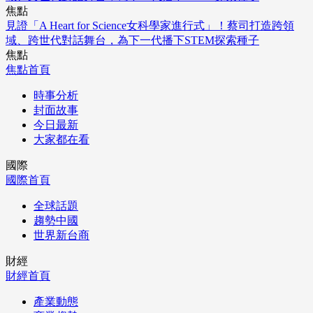
焦點
見證「A Heart for Science女科學家進行式」！蔡司打造跨領
域、跨世代對話舞台，為下一代播下STEM探索種子
焦點
焦點首頁
時事分析
封面故事
今日最新
大家都在看
國際
國際首頁
全球話題
趨勢中國
世界新台商
財經
財經首頁
產業動態