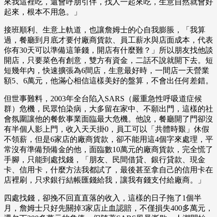
來我這裡吃，還會呼朋引伴，找人一起來吃，生意自然就會好
起來，根本不用急。」
接班順利、生意上軌道，也讓詹姆士的心自我膨脹，「我算
過，餐廳到月底才要付廠商貨款、員工薪水與店面成本，代表
你有30天可以準備這筆錢，開店有什麼難？」所以朋友找他談
開店，只要菜色有創意，雙方有資金，二話不說就開下去。短
短幾年內，快速擴張為6間店，生意最好時，一間店一天營業
額5、6萬元，他滿心相信這樣美好的盤算，不會出任何差錯。
但世事難料，2003年全台陷入SARS（嚴重急性呼吸道症候
群）危機，民眾怕染病，大多留在家中、不願出門，這樣的社
會氛圍讓他的餐飲事業面臨最大危機。他說，餐廳開了門卻沒
有半個人影上門，收入天天掛0，員工可以「共體時艱」休假
不領薪，但是6家店的廠商貨款，卻不能用這4個字來處理，平
常沒有準備預備金的他，面臨數10萬元的廠商貨款，完全慌了
手腳，只能到處找錢，「朋友、民間借貸、銀行貸款、現金
卡、信用卡，什麼方法我都試了，最後甚至拿自己的信用卡在
店裡刷，只求銀行結帳匯錢給我，讓我有錢支付給廠商。」
四處找錢，卻挽不回直直落的收入，這樣的日子拖了1個半
月，詹姆士只好先關掉3家店止血認賠，不僅損失400多萬元，