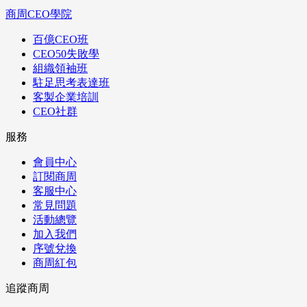
商周CEO學院
百億CEO班
CEO50失敗學
組織領袖班
駐足思考表達班
客製企業培訓
CEO社群
服務
會員中心
訂閱商周
客服中心
常見問題
活動總覽
加入我們
序號兌換
商周紅包
追蹤商周