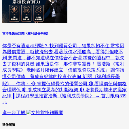
雷浩斯數位訂閱《複利成長學院》
你是否有過這種經驗？ 找到優質公司，結果卻抱不住 常常因
為股價震盪，就被洗出去 看著股價水漲船高，看得到但吃不
到 想買進，卻不知道現在價格合不合理 猶豫的過程中，就失
去了複利的良機 如果這是你，那你非常需要！ 雷浩斯《複利
成長學院》 老師逐月陪你建立「價值投資決策系統」 讓你讀
懂公司價值、養成有紀律的投資心法 📊 訂閱《複利成長學
院》，你將： 🔴 掌握值得長抱的優質公司 🔴 看懂價值與價格
合理關係 🔴 養成獨立思考的判斷框架 🔴 培養長期勝出的贏家
紀律 ▌課程好學激推雷浩斯《複利成長學院》 → 首月限時899
元
進一步了解
延伸閱讀