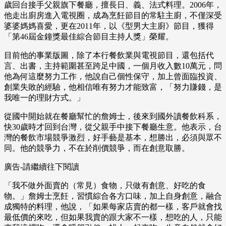
歲回台接手父親旗下餐廳，擅長日、義、法式料理。2006年，
他走出廚房進入電視圈，成為烹飪節目的常駐主廚，不僅深受
婆婆媽媽喜愛，更在2011年，以《型男大主廚》節目，獲得
「第46屆金鐘獎最佳綜合節目主持人獎」榮耀。
目前他的事業版圖，除了本行餐飲業與電視節目，還包括代
言、出書，主持範圍甚至跨足中國，一個月收入數10萬元，問
他為何這麼努力工作，他說自己個性保守，加上曾面臨投資、
創業失敗的經驗，他相信唯有努力才能致富，「努力賺錢，是
我唯一的理財方式。」
從國中開始就在餐廳幫忙的詹姆士，後來到國外讀餐飲科系，
快30歲時才回到台灣，從父親手中接下餐廳生意。他表示，台
灣的餐飲市場競爭激烈，好手藝是基本，想勝出，必須與眾不
同。他的競爭力，不在於削價競爭，而在創意取勝。
廣告-請繼續往下閱讀
「我不做外面賣的（常見）食物，只做有創意、好吃的食
物。」詹姆士烹飪，習慣綜合各方口味，加上自身創意，融合
成獨特的料理，他說，「如果每家店賣的都一樣，客戶就會找
最低價的來吃，但如果我賣的跟大家不一樣，想吃的人，只能