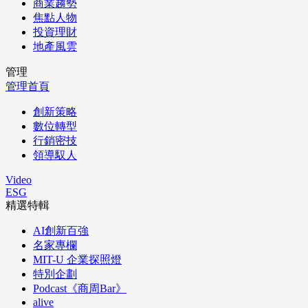
商業趨勢
焦點人物
投資理財
地產風雲
管理
管理首頁
創新策略
數位轉型
行銷密技
領導馭人
Video
ESG
精選特輯
AI創新百強
名家專欄
MIT-U 企業探照燈
特別企劃
Podcast《商周Bar》
alive