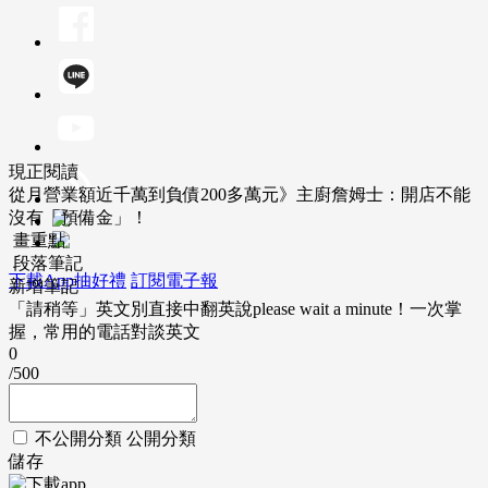
現正閱讀
從月營業額近千萬到負債200多萬元》主廚詹姆士：開店不能
沒有「預備金」！
畫重點
段落筆記
下載App抽好禮
訂閱電子報
新增筆記
「請稍等」英文別直接中翻英說please wait a minute！一次掌
握，常用的電話對談英文
0
/500
不公開分類
公開分類
儲存