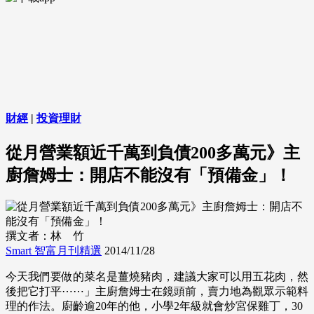
財經
|
投資理財
從月營業額近千萬到負債200多萬元》主
廚詹姆士：開店不能沒有「預備金」！
撰文者：林 竹
Smart 智富月刊精選
2014/11/28
今天我們要做的菜名是薑燒豬肉，建議大家可以用五花肉，然
後把它打平⋯⋯」主廚詹姆士在鏡頭前，賣力地為觀眾示範料
理的作法。廚齡逾20年的他，小學2年級就會炒宮保雞丁，30