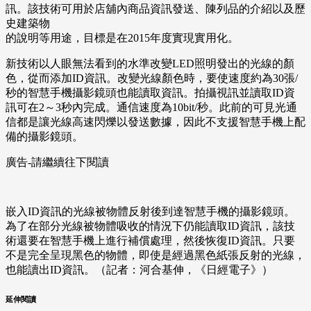
訊。該技術可用於店舖內商品資訊發送、陳列品的介紹以及歷
史建築物
的說明等用途，目標是在2015年度實現實用化。
新技術以人眼無法看到的水準改變LED照明發出的光線的顏
色，從而添加ID資訊。改變光線顏色時，要使速度約為30張/
秒的智慧手機攝影鏡頭也能讀取資訊。拍攝視訊並讀取ID資
訊可在2～3秒內完成。通信速度為10bit/秒。此前的可見光通
信都是讓光線高速閃爍以發送數據，因此不支援智慧手機上配
備的攝影鏡頭。
廣告-請繼續往下閱讀
嵌入ID資訊的光線被物體反射後到達智慧手機的攝影鏡頭。
為了在部分光線被物體吸收的情況下仍能讀取ID資訊，該技
術還要在智慧手機上進行補償處理，然後恢復ID資訊。只要
不是完全呈現黑色的物體，即使是經過黑色紙張反射的光線，
也能讀出ID資訊。（記者：河合基伸，《日經電子》）
延伸閱讀