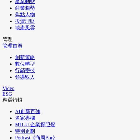
產業動態
商業趨勢
焦點人物
投資理財
地產風雲
管理
管理首頁
創新策略
數位轉型
行銷密技
領導馭人
Video
ESG
精選特輯
AI創新百強
名家專欄
MIT-U 企業探照燈
特別企劃
Podcast《商周Bar》