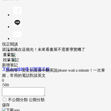
現正閱讀
資訊都藏在這個光！未來看畫展不需要導覽機了
畫重點
段落筆記
新增筆記
下載App抽好禮
訂閱電子報
「請稍等」英文別直接中翻英說please wait a minute！一次掌
握，常用的電話對談英文
0
/500
不公開分類
公開分類
儲存