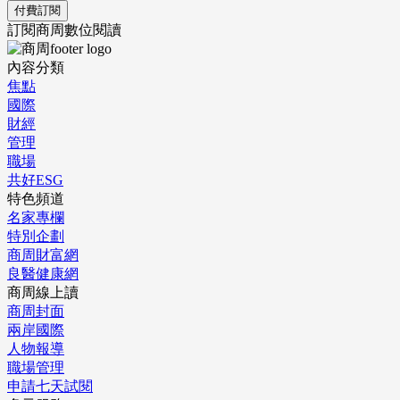
付費訂閱
訂閱商周數位閱讀
內容分類
焦點
國際
財經
管理
職場
共好ESG
特色頻道
名家專欄
特別企劃
商周財富網
良醫健康網
商周線上讀
商周封面
兩岸國際
人物報導
職場管理
申請七天試閱