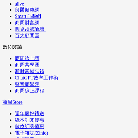
alive
良醫健康網
Smart自學網
商周財富網
圓桌趨勢論壇
百大顧問團
數位閱讀
商周線上讀
商周共學圈
新財富備忘錄
ChatGPT效率工作術
聲音商學院
商周線上課程
商周Store
週年慶好禮送
紙本訂閱優惠
數位訂閱優惠
電子雜誌(Zinio)