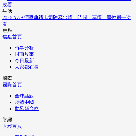
生活
2026 AAA頒獎典禮卡司陣容出爐！時間、票價、座位圖一次
看
焦點
焦點首頁
時事分析
封面故事
今日最新
大家都在看
國際
國際首頁
全球話題
趨勢中國
世界新台商
財經
財經首頁