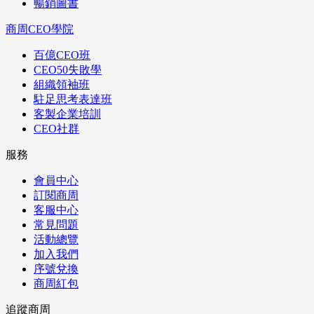
暢銷圖書
商周CEO學院
百億CEO班
CEO50失敗學
組織領袖班
駐足思考表達班
客製企業培訓
CEO社群
服務
會員中心
訂閱商周
客服中心
常見問題
活動總覽
加入我們
序號兌換
商周紅包
追蹤商周