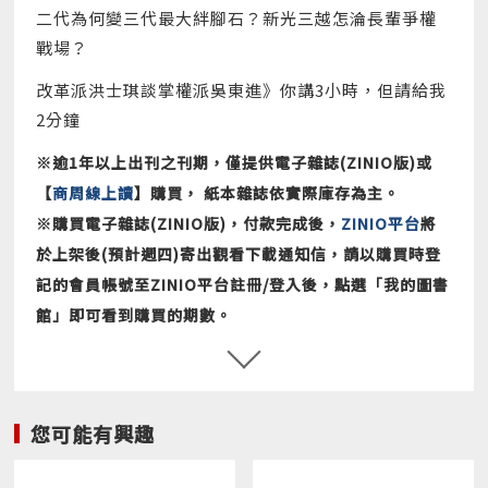
二代為何變三代最大絆腳石？新光三越怎淪長輩爭權
戰場？
改革派洪士琪談掌權派吳東進》你講3小時，但請給我
2分鐘
※逾1年以上出刊之刊期，僅提供電子雜誌(ZINIO版)或
【
商周線上讀
】購買， 紙本雜誌依實際庫存為主。
※購買電子雜誌(ZINIO版)，付款完成後，
ZINIO平台
將
於上架後(預計週四)寄出觀看下載通知信，請以購買時登
記的會員帳號至ZINIO平台註冊/登入後，點選「我的圖書
館」即可看到購買的期數。
※常見問題請詳見
客服中心FAQ
※若需大量購買，請來電客服(02)2510-8888，將有專人
為您服務。
您可能有興趣