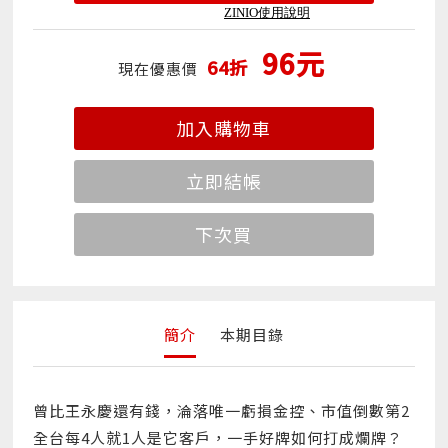
ZINIO使用說明
96元
64折
現在優惠價
加入購物車
立即結帳
下次買
簡介
本期目錄
曾比王永慶還有錢，淪落唯一虧損金控、市值倒數第2
全台每4人就1人是它客戶，一手好牌如何打成爛牌？