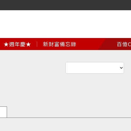
★週年慶★
新財富備忘錄
百億C