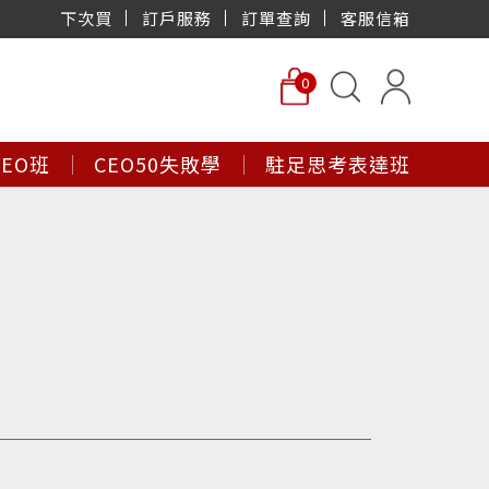
下次買
訂戶服務
訂單查詢
客服信箱
0
EO班
CEO50失敗學
駐足思考表達班