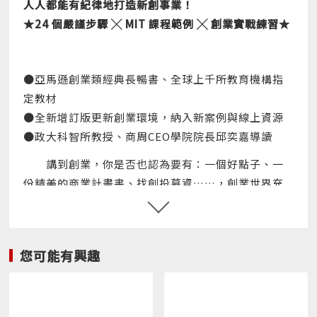
人人都能有紀律地打造新創事業！
★24 個嚴謹步驟 ╳ MIT 課程範例 ╳ 創業實戰練習★
●亞馬遜創業類經典長暢書、全球上千所教育機構指
定教材
●全新增訂版更新創業環境，納入新案例與線上資源
●政大科智所教授、商周CEO學院院長邱奕嘉導讀
講到創業，你是否也認為要有：一個好點子、一
份精美的商業計畫書、找創投募資……，創業世界充
滿了各種神話與隨機性，你是否也認為創業成功是少
數天才的專利？
然而， MIT創業中心董事總經理比爾．奧萊特告
您可能有興趣
訴你：創業不該是盲目的衝刺，而是一場有紀律的馬
拉松。他出身連續創業家，深知單憑好點子無法打造
成功企業。為了提高創業成功率，他將 MIT 數十年的
創業教學經驗，淬鍊成一套嚴謹的 24 步驟框架，將看