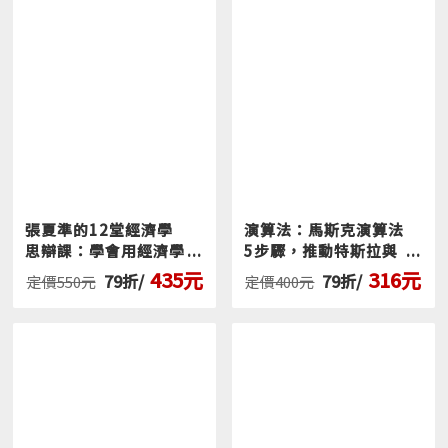
似混亂的創業過程轉化為可預測、可執行的系統。
24 步驟框架打破了許多創業者的假設與迷思：
你不該先開發產品： 沒弄清楚「誰是你的客戶」就
動手做產品，是多數新創死亡的主因。本書教你如
何從「市場區隔」切入，先找到你的市場。
點子沒那麼重要，執行力才是核心： 書中強調「核
心能力」不是你的好點子或技術，而是你比對手更
張夏準的12堂經濟學
演算法：馬斯克演算法
能為客戶創造獨特價值的能力。
思辯課：學會用經濟學
5步驟，推動特斯拉與
好產品不等於好生意： 透過計算「客戶終身價值 」
理解世界，做出自己的
SpaceX爆發式成長的
435元
316元
79折/
79折/
定價550元
定價400元
判斷
祕密
與「獲客成本」，數據會告訴你這門生意是否具備
單位經濟效益，還是只是在燒錢。
別急著全面推廣，先驗證你的關鍵假設： 許多創業
者在產品上浪費太多時間與金錢。本書教你先列出
關鍵假設，用最低成本的實驗進行驗證。如果核心
假設不成立，再完美的產品也沒搞頭。