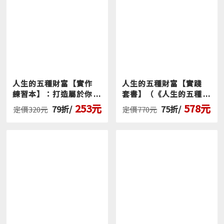
價格不是售價減去成本的數字： 價格不僅影響營
收，更是「價值」的體現，所以價格必須基於客戶
獲得的價值，而非開發成本。再者，若無法設計出
可持續的獲利邏輯，再好的生意也無法賺錢。
這本結合嚴謹的理論與經驗證過可行的創業方
法，將枯燥的商業理論化為人人都能操作的實戰路徑
人生的五種財富【實作
人生的五種財富【實踐
練習本】：打造屬於你
套書】（《人生的五種
圖。不論是新手創業者或企業內部創新主管，都能從
的夢想人生，時間、社
財富》+《人生的五種
253元
578元
這24步驟中獲益。
79折/
75折/
定價320元
定價770元
會、心理、身體、金錢
財富【實作練習本】》
財富，全方位升級
共兩冊）
──本書特色──
1｜完整24步驟是全球最有系統的創業方法：
多數創
業書談論觀念、談理論、談個人經歷，本書卻把創業
拆解為 24個具體步驟，從市場區隔、灘頭堡市場、人
物誌……到產品計畫，形成一套完整的創業流程。讀
者不只理解創業，更知道下一步該做什麼。
2｜最受歡迎、影響最深遠的MIT創業經典聖經：
本書