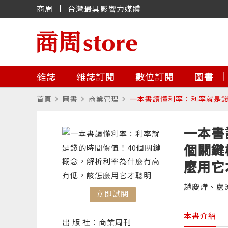
商周
台灣最具影響力媒體
雜誌
雜誌訂閱
數位訂閱
圖書
首頁
圖書
商業管理
一本書讀懂利率：利率就是錢
一本書
個關鍵
麼用它
趙慶燁、盧
立即試閱
本書介紹
出 版 社：商業周刊