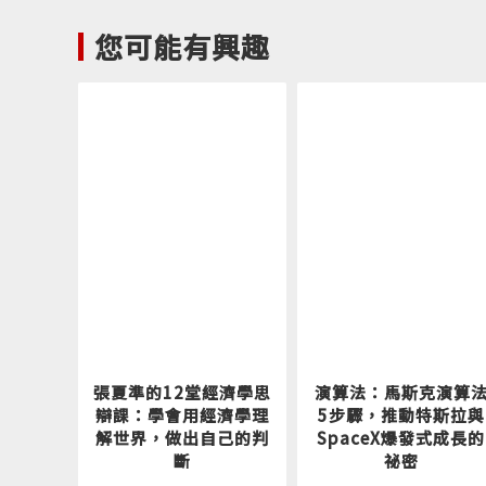
中央銀行的
美國決定利
您可能有興趣
人在日常生
你可以學到
■為什麼借
因為「錢有
會打折，將
■利率是怎
利息和本金
定。如果需
率，如果供
張夏準的12堂經濟學思
演算法：馬斯克演算
■物價上漲
辯課：學會用經濟學理
5步驟，推動特斯拉與
解世界，做出自己的判
SpaceX爆發式成長的
從市場上的
斷
祕密
低，商品的