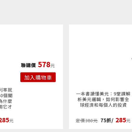
財經新聞中，「利率」突然成為頭等重要的關鍵字。除了有房貸
資經驗的人對「利率」不算陌生，但大部分人可能會覺得和自己
特錯了！
是「錢的時間價值」，這個價值的高低，和經濟社會的日常息息
是經濟的關鍵數字，舉凡「通貨膨脹」（生活必需品、水電費的
跌）、「匯率」（用台幣換到多少日圓、美元）、「股市」（低
578
聯購價
元
市的成長）、「景氣」（低利率會促進公司投資）……利率都牽
。如果知道利率如何變動，怎麼影響物價、匯率、股市……就像
加入購物車
鏡，可以預先探知未來經濟往哪裡走，以及生活、工作與投資的
利率就
一本書讀懂美元：9堂課解
0個關
析美元邏輯，如何影響全
為什麼
知道利率很重要，卻覺得利率機制很複雜、很艱深，不知道從哪
球經濟和每個人的投資
用它才
位韓國資深財經專家的
《
一本書讀懂利率
》正是教你看懂、學會
佳入門指南。
從基本觀念開始，透過淺白的文字、日常生活的案
285
285
75折/
定價380元
元
元
進解說利率的整體架構。包含
從利率的誕生與變動、銀行的出現