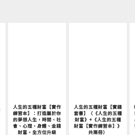
發展，分別討論利率與公債、中央銀行角色、匯率的關係，也探
率的過程，以及中、日、歐盟的貨幣政策如何互相影響，以及一
活中怎麼善用利率做出最佳決策。
：
錢會生利息？
時間價值」，未來有不確定性（還不了錢），現在的錢在未來價
來連本帶利多還一點錢，才能和借的當時價值相同。
麼來的，為什麼有時高、有時低？
的比率就是利率，利率會由現在及未來「對錢的需求與供給」所
求者（借款人）現在急需用錢，就必須給供給者（債主）較高利
給者更急著想借出，就只會要求比較低的利率。
人生的五種財富【實作
人生的五種財富【實踐
法
（通貨膨脹）跟市場上的錢多、錢少有關係嗎？
練習本】：打造屬於你
套書】（《人生的五種
的夢想人生，時間、社
財富》+《人生的五種
貨幣供給量的角度來看，如果政府印太多鈔票，會使貨幣的價值
會、心理、身體、金錢
財富【實作練習本】》
財富，全方位升級
共兩冊）
標示價格就會持續上漲，這就是通膨。