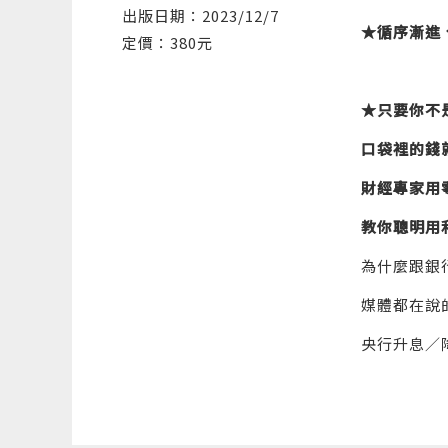
出版日期：2023/12/7
★循序漸進
定價：380元
★只要你不
口袋裡的錢
財經專家用
教你聰明用
為什麼跟銀
媒體都在說
央行升息／
日圓匯率怎
這些問題都