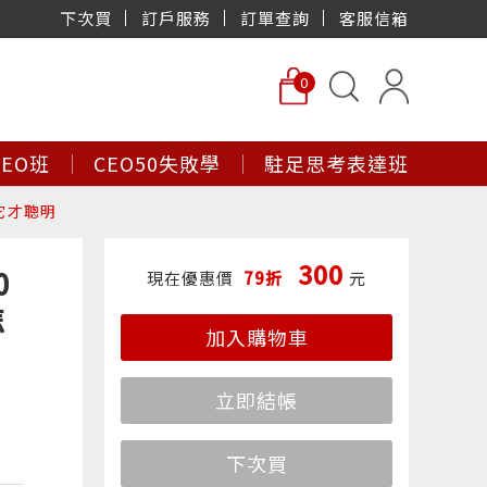
下次買
訂戶服務
訂單查詢
客服信箱
0
EO班
CEO50失敗學
駐足思考表達班
它才聰明
300
0
現在優惠價
79折
元
怎
加入購物車
立即結帳
下次買