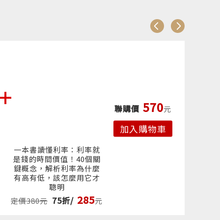
、
沒
相
利
570
聯購價
元
一
擁
加入購物車
大
一本書讀懂利率：利率就
一
是錢的時間價值！40個關
經
鍵概念，解析利率為什麼
開
通
有高有低，該怎麼用它才
運
聰明
285
75折/
定價
定價380元
元
與