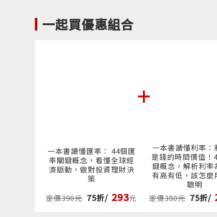
近兩年來，
車貸或有投
一起買優惠組合
什麼關係。
那可就大錯
「利率」就
關，可以說
「物價」漲
0
元
率會催動股
髮而動全身
車
有一架望遠
一本書讀懂利率：
方向。
一本書讀懂匯率： 44個匯
是錢的時間價值！4
率關鍵概念，看懂全球經
鍵概念，解析利率
很多人即使
濟脈動，做對投資理財決
有高有低，該怎麼
策
始學起。兩
聰明
用利率的最
293
75折/
75折/
定價390元
元
定價380元
例，循序漸