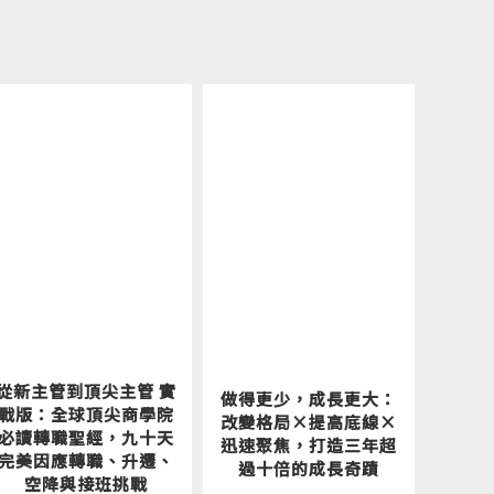
討
般
值
決
從新主管到頂尖主管 實
做得更少，成長更大：
戰版：全球頂尖商學院
改變格局×提高底線×
必讀轉職聖經，九十天
迅速聚焦，打造三年超
降
完美因應轉職、升遷、
過十倍的成長奇蹟
空降與接班挑戰