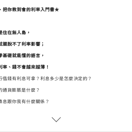
、把你教到會的利率入門書★
是住在無人島，
就擺脫不了利率影響；
零基礎就能懂的語言，
利率、錢不會越來越薄！
行借錢有利息可拿？利息多少是怎麼決定的？
的通貨膨脹是什麼？
降息跟你我有什麼關係？
麼會跌跌不休，越換越便宜？
跟「利率」有關，你知道答案嗎？