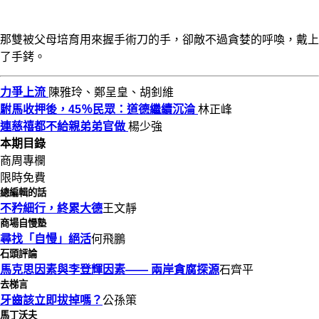
那雙被父母培育用來握手術刀的手，卻敵不過貪婪的呼喚，戴上
了手銬。
力爭上流
陳雅玲、鄭呈皇、胡釗維
駙馬收押後，45％民眾：道德繼續沉淪
林正峰
連慈禧都不給親弟弟官做
楊少強
本期目錄
商周專欄
限時免費
總編輯的話
不矜細行，終累大德
王文靜
商場自慢塾
尋找「自慢」絕活
何飛鵬
石頭評論
馬克思因素與李登輝因素—— 兩岸貪腐探源
石齊平
去梯言
牙齒該立即拔掉嗎？
公孫策
馬丁沃夫