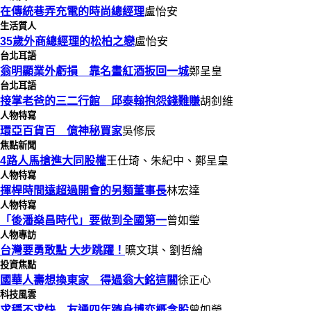
在傳統巷弄充電的時尚總經理
盧怡安
生活質人
35歲外商總經理的松柏之戀
盧怡安
台北耳語
翁明顯業外虧損 靠名畫紅酒扳回一城
鄭呈皇
台北耳語
接掌老爸的三二行館 邱泰翰抱怨錢難賺
胡釗維
人物特寫
環亞百貨百 億神秘買家
吳修辰
焦點新聞
4路人馬搶進大同股權
王仕琦、朱紀中、鄭呈皇
人物特寫
揮桿時間遠超過開會的另類董事長
林宏達
人物特寫
「後潘燊昌時代」要做到全國第一
曾如瑩
人物專訪
台灣要勇敢點 大步跳躍！
曠文琪、劉哲綸
投資焦點
國華人壽想換東家 得過翁大銘這關
徐正心
科技風雲
求穩不求快 友通四年躋身博弈概念股
曾如瑩