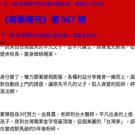
上一期
商業周刊966期封面故事：聰明工作36計
本期目錄
預覽文章
《商業周刊》第 967 期
商業周刊第967期
出刊日期：2006-06-01
下一期
商業周刊968期封面故事：聚富五百年
力爭上流
一對來自台南鹽水的平凡父子，從平凡醫生，躋身風光駙馬，從
退休校長，變身總統親家。
身分變了，權力跟著變相膨脹，各種利益分享機會一擁而上，面
對自動送上門的誘惑，讓原先平凡的父子，陷入貪婪的陷阱，終
落法網。
累積祖孫3代努力，由貧農、老師到台大醫師，平凡出身的上進
孩子，爬到台灣職業金字塔最頂端，這個美麗的「台灣夢」，卻
在變成駙馬爺的5年後粉碎。