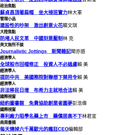
政治焦點
蘇貞昌頂著扁帽 坐大接班實力
林大軍
管理小品
建設性的吵架 激出創意火花
曠文琪
大陸焦點
防堵人民文革 中國刻意壓制
林 克
英文無所不談
Journalistic Jottings 新聞雜記
聞亦道
經濟學人
全球股市回檔修正 投資人不必過慮
賴 美
經濟學人
提防中共 美國務院對聯想下禁用令
賴 美
經濟學人
非法移民日增 布希力主就地合法
賴 美
國際視窗
紐約圖書館 免費協助創業者圓夢
彭浩偉
國際視窗
專利廠力阻學名藥上市 藥價居高不下
林君宜
商周書摘
每天燒掉六千萬歐元的瘋狂CEO
編輯部