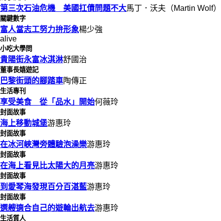
第三次石油危機 美國扛債問題不大
馬丁．沃夫（Martin Wolf）
關鍵數字
富人當志工努力拚形象
楊少強
alive
小吃大學問
貴陽街永富冰淇淋
舒國治
董事長嬉遊記
巴黎街頭的腳踏車
陶傳正
生活專刊
享受美食 從「品水」開始
何薇玲
封面故事
海上移動城堡
游惠玲
封面故事
在冰河峽灣旁體驗泡澡樂
游惠玲
封面故事
在海上看見比太陽大的月亮
游惠玲
封面故事
到愛琴海發現百分百湛藍
游惠玲
封面故事
選艘適合自己的遊輪出航去
游惠玲
生活質人