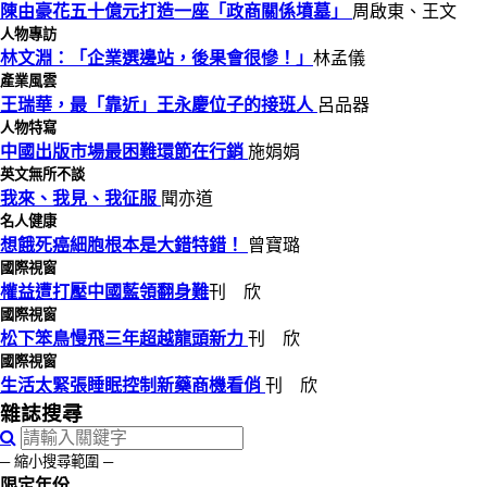
陳由豪花五十億元打造一座「政商關係墳墓」
周啟東、王文
人物專訪
林文淵：「企業選邊站，後果會很慘！」
林孟儀
產業風雲
王瑞華，最「靠近」王永慶位子的接班人
呂品器
人物特寫
中國出版市場最困難環節在行銷
施娟娟
英文無所不談
我來、我見、我征服
聞亦道
名人健康
想餓死癌細胞根本是大錯特錯！
曾寶璐
國際視窗
權益遭打壓中國藍領翻身難
刊 欣
國際視窗
松下笨鳥慢飛三年超越龍頭新力
刊 欣
國際視窗
生活太緊張睡眠控制新藥商機看俏
刊 欣
雜誌搜尋
─ 縮小搜尋範圍 ─
限定年份