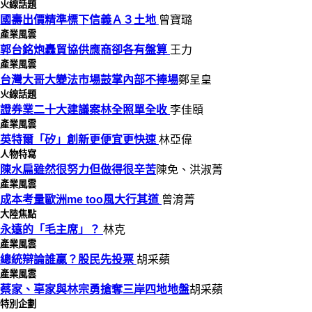
火線話題
國壽出價精準標下信義Ａ３土地
曾寶璐
產業風雲
郭台銘炮轟貿協供應商卻各有盤算
王力
產業風雲
台灣大哥大變法市場鼓掌內部不捧場
鄭呈皇
火線話題
證券業二十大建議案林全照單全收
李佳頤
產業風雲
英特爾「矽」創新更便宜更快速
林亞偉
人物特寫
陳水扁雖然很努力但做得很辛苦
陳免、洪淑菁
產業風雲
成本考量歐洲me too風大行其道
曾淯菁
大陸焦點
永遠的「毛主席」？
林克
產業風雲
總統辯論誰贏？股民先投票
胡采蘋
產業風雲
蔡家、辜家與林宗勇搶奪三岸四地地盤
胡采蘋
特別企劃