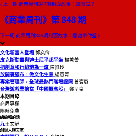
上一期
商業周刊847期封面故事：誰撒謊？
本期目錄
預覽文章
《商業周刊》第 848 期
商業周刊第848期
出刊日期：2004-02-19
下一期
商業周刊849期封面故事：獵豹辜仲瑩
文化新富人登場
文化新富人登場
郭奕伶
皮克斯動畫與迪士尼平起平坐
楊蕙菁
把創意和行銷熔為一爐
陳雅玲
放開裹腳布，做文化生意
楊蕙菁
專案管理師，全球最熱門職場證照
曾寶璐
台灣遊戲業搶當「中國概念股」
鄭呈皇
本期目錄
商周專欄
限時免費
總編輯的話
九
王文靜
創辦人聊天室