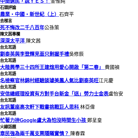
中間選民，說ＹＥＳ！
金惟純
石頭評論
農業‧中國‧新世紀（上）
石齊平
去梯言
死不悔改二千八百年
公孫策
陳文茜專欄
深深太平洋
陳文茜
台北耳語
劉泰英與李登輝見面只剩握手禮
吳修辰
台北耳語
大陸興學三十四所王建煊用愛心開啟「第二春」
費國禎
台北耳語
名檢察官林錦村經驗談璩美鳳人氣比劉泰英旺
江元慶
台北耳語
安信總經理投資有方對手台新金「送」勞力士金表
盧怡安
台北耳語
友訊董座高次軒下戰書挑戰巨人思科
林亞偉
台北耳語
忙著力拚Google盧大為怕沒時間生小孩
鄭呈皇
火線話題
章民強為兩千萬支票隱瞞實情？
陳春霖