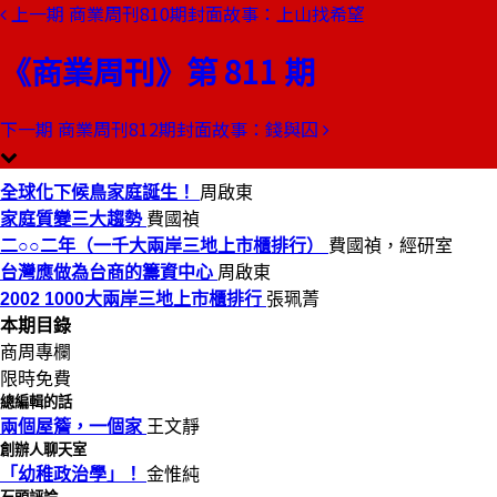
上一期
商業周刊810期封面故事：上山找希望
本期目錄
預覽文章
《商業周刊》第 811 期
商業周刊第811期
出刊日期：2003-06-05
下一期
商業周刊812期封面故事：錢與囚
全球化下候鳥家庭誕生！
全球化下候鳥家庭誕生！
周啟東
家庭質變三大趨勢
費國禎
二○○二年（一千大兩岸三地上市櫃排行）
費國禎，經研室
台灣應做為台商的籌資中心
周啟東
2002 1000大兩岸三地上市櫃排行
張珮菁
本期目錄
商周專欄
限時免費
總編輯的話
兩個屋簷，一個家
王文靜
創辦人聊天室
「幼稚政治學」！
金惟純