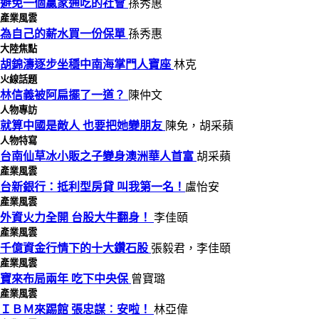
避免一個贏家通吃的社會
孫秀惠
產業風雲
為自己的薪水買一份保單
孫秀惠
大陸焦點
胡錦濤逐步坐穩中南海掌門人寶座
林克
火線話題
林信義被阿扁擺了一道？
陳仲文
人物專訪
就算中國是敵人 也要把她變朋友
陳免，胡采蘋
人物特寫
台南仙草冰小販之子變身澳洲華人首富
胡采蘋
產業風雲
台新銀行：抵利型房貸 叫我第一名！
盧怡安
產業風雲
外資火力全開 台股大牛翻身！
李佳頤
產業風雲
千億資金行情下的十大鑽石股
張毅君，李佳頤
產業風雲
寶來布局兩年 吃下中央保
曾寶璐
產業風雲
ＩＢＭ來踢館 張忠謀︰安啦！
林亞偉