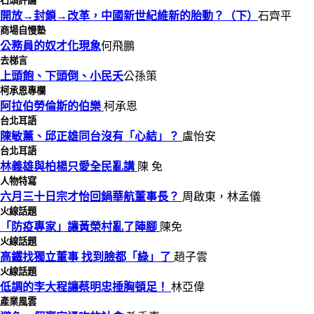
石頭評論
開放→封鎖→改革，中國新世紀維新的胎動？（下）
石齊平
商場自慢塾
公務員的奴才化現象
何飛鵬
去梯言
上頭飽、下頭倒、小民夭
公孫策
柯承恩專欄
阿拉伯勞倫斯的伯樂
柯承恩
台北耳語
陳敏薰、邱正雄同台沒有「心結」？
盧怡安
台北耳語
林義雄與柏楊只愛全民亂講
陳 免
人物特寫
六月三十日宗才怡回鍋華航董事長？
周啟東，林孟儀
火線話題
「防疫專家」讓黃榮村亂了陣腳
陳免
火線話題
高鐵找獨立董事 找到臉都「綠」了
趙子雲
火線話題
低調的李大程讓蔡明忠捶胸頓足！
林亞偉
產業風雲