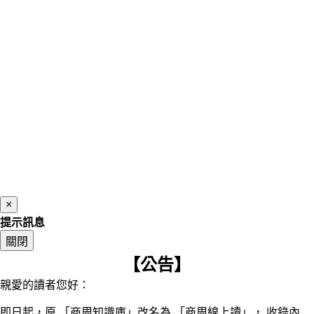
×
提示訊息
關閉
【公告】
親愛的讀者您好：
即日起，原 「商周知識庫」改名為 「商周線上讀」， 收錄內