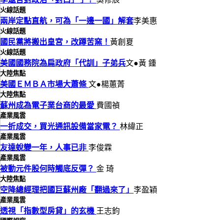
火線話題
兩岸定點直航，可為「一邊一國」解套
李美惠
火線話題
國民黨將搬出皇宮，改蹲苦窯！
黃創夏
火線話題
美國國務院為扁政府「代訓」子弟兵
文●黃 鍾
大陸焦點
美國ＥＭＢＡ市場大蕭條
文●楊蕙菁
大陸焦點
蘇州成為電子業台商的最愛
費國禎
產業風雲
一折成交，買光通訊設備當家電？
林緯正
產業風雲
友達蛻變一年，人事已非
李俊霖
產業風雲
被動元件股何時觸底反彈？
金 琦
大陸焦點
空降總經理把國巨蘇州廠「翻過來了」
李盈穎
產業風雲
透視「指數型房貸」的玄機
王志鈞