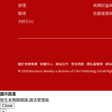
管理
商周財富
職場
良醫健康
共好ESG
關於商周集團
新聞中心
網站合作
常見問題
隱私權聲明
網站
© 2026 Business Weekly a division of Cite Publishing Ltd All Ri
提示訊息
發生未預期錯誤,請洽管理員
Close
×