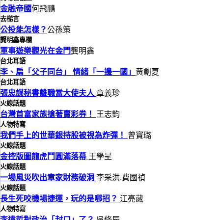
金融帝國
何飛鵬
去梯言
公投能怎樣？
公孫策
龔明鑫專欄
軍事遊樂觀光在金門
龔明鑫
台北耳語
李、扁「父子同台」 情緒「一邊一國」
黃創夏
台北耳語
張忠謀秘書離職當大使夫人
章義珍
火線話題
台灣首富家族搶著賣彩券！
王志鈞
人物特寫
我們手上的世華銀持股被視為炸彈！
曾寶璐
火線話題
金控版圖龍虎鬥圓滿落幕
王學呈
火線話題
一場風災吹出章家財務破洞
李采洪.費國禎
火線話題
長生死咬機場捷運，玩的是哪招？
江亮葳
人物特寫
李遠哲對政治「封口」了？
吳修辰