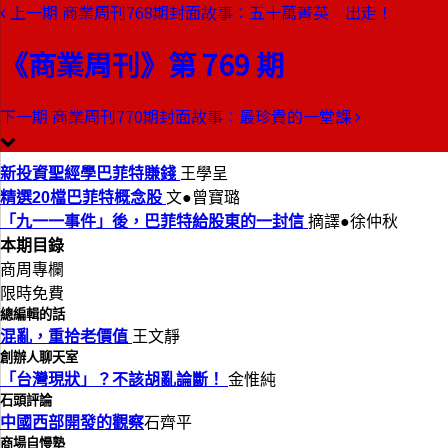
上一期
商業周刊768期封面故事：五十萬菁英 出走！
本期目錄
預覽文章
《商業周刊》第 769 期
商業周刊第769期
出刊日期：2002-08-15
下一期
商業周刊770期封面故事：最珍貴的一堂課
學巴菲特賺錢
新投資聖經學巴菲特賺錢
王學呈
精選20檔巴菲特概念股
文●曾寶璐
「九一一事件」後，巴菲特給股東的一封信
摘譯●徐仲秋
本期目錄
商周專欄
限時免費
總編輯的話
混亂，重拾老價值
王文靜
創辦人聊天室
「台灣現狀」？不該胡亂論斷！
金惟純
石頭評論
中國西部開發的觀察
石齊平
商場自慢塾