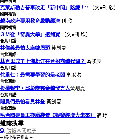
國際視窗
克萊斯勒吉普車改走「新中間」路線！?
（文●刊 欣）
國際視窗
越南政府要用教育啟動經濟
刊 欣
國際視窗
３Ｍ從「奇異大學」挖到寶
（文●刊 欣）
台北耳語
林信義最怕太座皺眉頭
黃創夏
台北耳語
林百里成了上海松江在台招商總代理？
吳修辰
台北耳語
徐重仁：最需要學習的是老闆
李采洪
台北耳語
投桃報李，邱彰變鄭余鎮發言人
黃創夏
台北耳語
閣員們最怕看見林全
黃創夏
台北耳語
毛治國要員工換腦袋看《娛樂經濟大未來》
張 琤
雜誌搜尋
─ 縮小搜尋範圍 ─