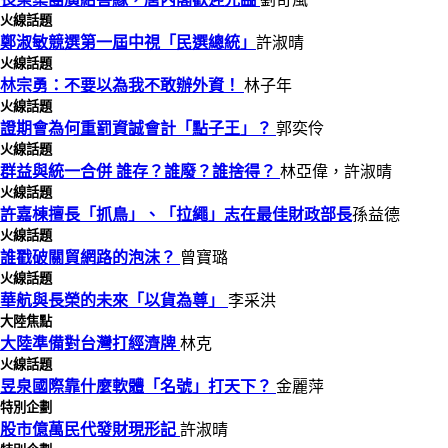
火線話題
鄭淑敏競選第一屆中視「民選總統」
許淑晴
火線話題
林宗勇：不要以為我不敢辦外資！
林子年
火線話題
證期會為何重罰資誠會計「點子王」？
郭奕伶
火線話題
群益與統一合併 誰存？誰廢？誰捨得？
林亞偉，許淑晴
火線話題
許嘉棟擅長「抓鳥」、「拉繩」志在最佳財政部長
孫益德
火線話題
誰戳破關貿網路的泡沫？
曾寶璐
火線話題
華航與長榮的未來「以貨為尊」
李采洪
大陸焦點
大陸準備對台灣打經濟牌
林克
火線話題
昱泉國際靠什麼軟體「名號」打天下？
金麗萍
特別企劃
股市億萬民代發財現形記
許淑晴