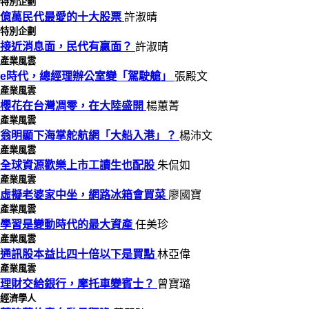
特別企劃
億萬民代最愛的十大股票
許淑晴
特別企劃
接近消息面，民代有贏面？
許淑晴
產業風雲
e時代，總經理辦公室變「駕駛艙」
張殿文
產業風雲
櫻花在台灣凋零，在大陸盛開
楊蕙菁
產業風雲
翁明顯下海掌舵航網「大船入港」？
楊沛文
產業風雲
全球資源歡樂上市工讀生也配股
朱侃如
產業風雲
虛擬老婆家中坐，網路冰箱會買菜
廖國寶
產業風雲
學習是變動時代的最大資產
任美珍
產業風雲
通訊股本益比四十倍以下是買點
林亞偉
產業風雲
理財交給銀行，摩托車變賓士？
曾寶璐
經濟學人