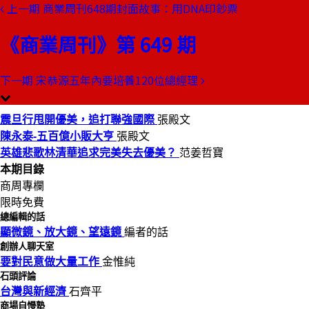
上一期
商業周刊648期封面故事：用DNA印鈔票
本期目錄
預覽文章
《商業周刊》第 649 期
商業周刊第649期
出刊日期：2000-04-27
下一期
宋恭源五年內要培養120位總經理
500億小販大亨
震旦行甩開優美，追打聯強國際
張殿文
陳永泰-五百億小販大亨
張殿文
英雄悲歌林清華追求完美失去優美？
范姜哲寶
本期目錄
商周專欄
限時免費
總編輯的話
顯微鏡、放大鏡、望遠鏡
編者的話
創辦人聊天室
要對民意做大量工作
金惟純
石頭評論
台灣與新經濟
石齊平
商場自慢塾