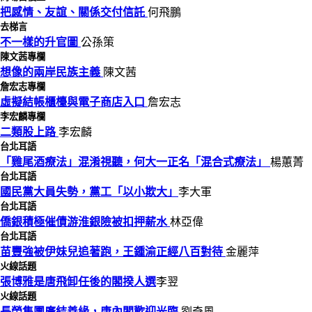
把感情、友誼、關係交付信託
何飛鵬
去梯言
不一樣的升官圖
公孫策
陳文茜專欄
想像的兩岸民族主義
陳文茜
詹宏志專欄
虛擬結帳櫃檯與電子商店入口
詹宏志
李宏麟專欄
二類股上路
李宏麟
台北耳語
「雞尾酒療法」混淆視聽，何大一正名「混合式療法」
楊蕙菁
台北耳語
國民黨大員失勢，黨工「以小欺大」
李大軍
台北耳語
僑銀積極催債游淮銀險被扣押薪水
林亞偉
台北耳語
苗豐強被伊妹兒追著跑，王鍾渝正經八百對待
金麗萍
火線話題
張博雅是唐飛卸任後的閣揆人選
李翌
火線話題
長榮集團廣結善緣，唐內閣歡迎光臨
劉奇風