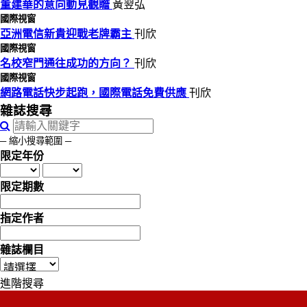
董建華的意向動見觀瞻
黃翌弘
國際視窗
亞洲電信新貴迎戰老牌霸主
刊欣
國際視窗
名校窄門通往成功的方向？
刊欣
國際視窗
網路電話快步起跑，國際電話免費供應
刊欣
雜誌搜尋
─ 縮小搜尋範圍 ─
限定年份
限定期數
指定作者
雜誌欄目
進階搜尋