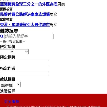
亞洲擁有全球三分之一的外匯存底
周奕
國際視窗
民營付費公路解決塞車族煩惱
周奕
國際視窗
香港、星城競逐亞太最佳城市
周奕
雜誌搜尋
─ 縮小搜尋範圍 ─
限定年份
限定期數
指定作者
雜誌欄目
進階搜尋
更多服務
© 2026 Business Weekly a division of Cite Publishing Ltd All Rights