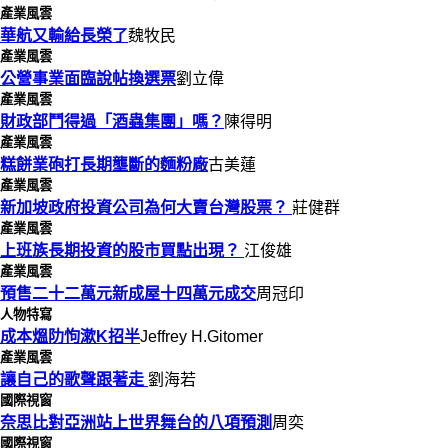
產業風雲
華航又輸給長榮了
魏牧民
產業風雲
公營事業面臨說帖換選票
劉立偉
產業風雲
財政部鬥得過「酒蟲集團」嗎？
陳得明
產業風雲
糕餅業砲打長期壟斷的麵粉廠
古美蓮
產業風雲
新加坡政府投資公司為何大賣台灣股票？
莊健群
產業風雲
上班族長期投資的股市買點出現？
江俊雄
產業風雲
預售二十二萬元新成屋十四萬元成交
周冠印
人物特寫
成本熅阞怐漱K招半
Jeffrey H.Gitomer
產業風雲
讓自己的歌聲跟著走
劉海若
國際視窗
奈思比對亞洲站上世界舞台的八項預測
周奕
國際視窗