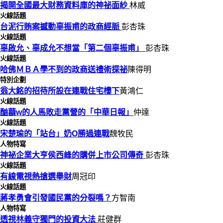
揭開全國最大財務資料庫的神祕面紗
林威
火線話題
台泥行賄案撼動辜振甫的政商經脈
彭杏珠
火線話題
辜啟允、辜成允不想當「第二個辜振甫」
彭杏珠
火線話題
哈佛ＭＢＡ學不到的政商送禮術探祕
陳得明
特別企劃
翁大銘的招待所設在連戰住宅樓下
黃鴻仁
火線話題
酗蘛w的人馬敗走黨營的「中華日報」
仲達
火線話題
宋楚瑜的「站台」奶O勝過連戰
魏牧民
人物特寫
神祕企業大亨侯西峰的購併上市公司傳奇
彭杏珠
火線話題
有線電視熱搶選舉財
周冠印
火線話題
蔣孝勇會引發國民黨的分裂嗎？
方智南
人物特寫
透視林義守獨門的投資大法
莊健群