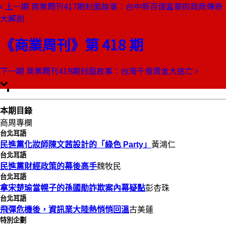
上一期
商業周刊417期封面故事：台中新百億富豪的政商傳奇
本期目錄
大解剖
預覽文章
《商業周刊》第 418 期
商業周刊第418期
出刊日期：1995-11-23
翁大銘的招待所設在連戰住家樓
下一期
商業周刊419期封面故事：台灣千億資金大逃亡
下
本期目錄
商周專欄
台北耳語
民進黨化妝師陳文茜設計的「綠色 Party」
黃鴻仁
台北耳語
民進黨財經政策的幕後高手
魏牧民
台北耳語
拿宋楚瑜當幌子的孫國勛詐欺案內幕疑點
彭杏珠
台北耳語
飛彈危機後，資訊業大陸熱悄悄回溫
古美蓮
特別企劃