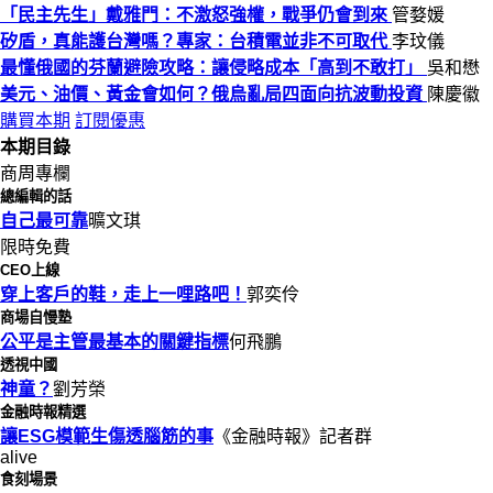
「民主先生」戴雅門：不激怒強權，戰爭仍會到來
管婺媛
矽盾，真能護台灣嗎？專家：台積電並非不可取代
李玟儀
最懂俄國的芬蘭避險攻略：讓侵略成本「高到不敢打」
吳和懋
美元、油價、黃金會如何？俄烏亂局四面向抗波動投資
陳慶徽
購買本期
訂閱優惠
本期目錄
商周專欄
總編輯的話
自己最可靠
曠文琪
限時免費
CEO上線
穿上客戶的鞋，走上一哩路吧！
郭奕伶
商場自慢塾
公平是主管最基本的關鍵指標
何飛鵬
透視中國
神童？
劉芳榮
金融時報精選
讓ESG模範生傷透腦筋的事
《金融時報》記者群
alive
食刻場景