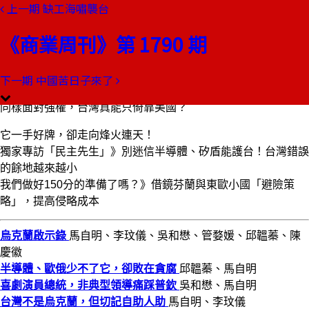
上一期
缺工海嘯襲台
本期目錄
預覽文章
《商業周刊》第 1790 期
商業周刊第1790期
出刊日期：2022-03-03
下一期
中國苦日子來了
烏克蘭啟示錄
同樣面對強權，台灣真能只倚靠美國？
它一手好牌，卻走向烽火連天！
獨家專訪「民主先生」》別迷信半導體、矽盾能護台！台灣錯誤
的餘地越來越小
我們做好150分的準備了嗎？》借鏡芬蘭與東歐小國「避險策
略」，提高侵略成本
烏克蘭啟示錄
馬自明、李玟儀、吳和懋、管婺媛、邱韞蓁、陳
慶徽
半導體、歐俄少不了它，卻敗在貪腐
邱韞蓁、馬自明
喜劇演員總統，非典型領導痛踩普欽
吳和懋、馬自明
台灣不是烏克蘭，但切記自助人助
馬自明、李玟儀