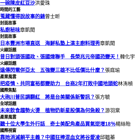
一碗陳皮紅豆沙
洪愛珠
時間的工藝
蒐藏懂得說故事的錶
曾士昕
封面故事
私廚秘味
章凱閎
封面故事
日本豐洲市場直送 海鮮私塾上演主廚料理秀
章凱閎
火線話題
昔日對頭張國政、張國煒聯手 長榮兆元帝國恐變天！
韓化宇
火線話題
遠傳閃電併亞太 五強變三雄不比低價比什麼？
張庭瑜
產業風雲
把疫情、共同富裕都變助力 台商2年打敗中國地頭蛇
林洧楨
國際焦點
大砲川普民調翻紅 將是台美關係新警訊？
張方毓
全球話題
未來飲食趨勢火燙 植物奶新星股價為何急殺？
游羽棠
產業風雲
聽十位大學生外行話 奇士美配角產品買氣逆增18％
楊絲貽
國際視窗
靠她消滅躺平主義？中國狂捧混血女將谷愛凌
邱韞蓁