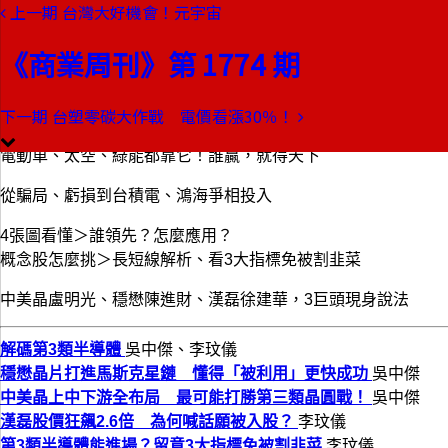
上一期
台灣大好機會！元宇宙
本期目錄
預覽文章
《商業周刊》第 1774 期
商業周刊第1774期
出刊日期：2021-11-11
下一期
台塑零碳大作戰 電價看漲30％！
解碼第3類半導體
電動車、太空、綠能都靠它！誰贏，就得天下
從騙局、虧損到台積電、鴻海爭相投入
4張圖看懂＞誰領先？怎麼應用？
概念股怎麼挑＞長短線解析、看3大指標免被割韭菜
中美晶盧明光、穩懋陳進財、漢磊徐建華，3巨頭現身說法
解碼第3類半導體
吳中傑、李玟儀
穩懋晶片打進馬斯克星鏈 懂得「被利用」更快成功
吳中傑
中美晶上中下游全布局 最可能打勝第三類晶圓戰！
吳中傑
漢磊股價狂飆2.6倍 為何喊話願被入股？
李玟儀
第3類半導體能進場？留意3大指標免被割韭菜
李玟儀