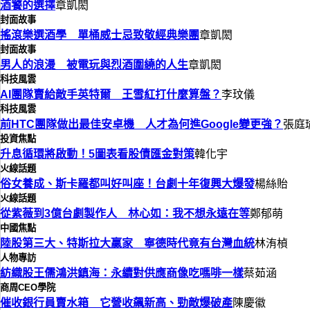
酒饕的選擇
章凱閎
封面故事
搖滾樂選酒學 單桶威士忌致敬經典樂團
章凱閎
封面故事
男人的浪漫 被電玩與烈酒圍繞的人生
章凱閎
科技風雲
AI團隊賣給敵手英特爾 王雪紅打什麼算盤？
李玟儀
科技風雲
前HTC團隊做出最佳安卓機 人才為何進Google變更強？
張庭
投資焦點
升息循環將啟動！5圖表看股債匯金對策
韓化宇
火線話題
俗女養成、斯卡羅都叫好叫座！台劇十年復興大爆發
楊絲貽
火線話題
從紫薇到3億台劇製作人 林心如：我不想永遠在等
鄭郁萌
中國焦點
陸股第三大、特斯拉大贏家 寧德時代竟有台灣血統
林洧楨
人物專訪
紡織股王儒鴻洪鎮海：永續對供應商像吃嗎啡一樣
蔡茹涵
商周CEO學院
催收銀行員賣水箱 它營收飆新高、勁敵爆破產
陳慶徽