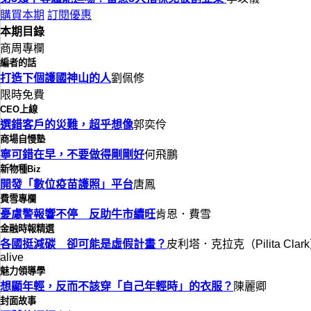
購買本期
訂閱優惠
本期目錄
商周專欄
編者的話
打造下個護國神山的人
劉佩修
限時免費
CEO上線
選錯客戶的災難，超乎想像
郭奕伶
商場自慢塾
寧可錯在早，不要做得剛剛好
何飛鵬
新物種Biz
開發「數位疫苗護照」平台
唐鳳
費雪專欄
憂慮警報響不停 反助牛市續旺
肯恩．費雪
金融時報精選
各國挺減碳 卻可能是虛假計畫？
皮利塔．克拉克（Pilita Clar
alive
魅力領導學
想顯年輕，反而不該穿「自己年輕時」的衣服？
陳麗卿
封面故事