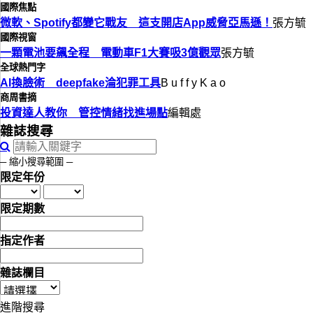
國際焦點
微軟、Spotify都變它戰友 這支開店App威脅亞馬遜！
張方毓
國際視窗
一顆電池要飆全程 電動車F1大賽吸3億觀眾
張方毓
全球熱門字
AI換臉術 deepfake淪犯罪工具
B u f f y K a o
商周書摘
投資達人教你 管控情緒找進場點
編輯處
雜誌搜尋
─ 縮小搜尋範圍 ─
限定年份
限定期數
指定作者
雜誌欄目
進階搜尋