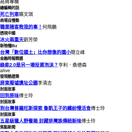
商周專欄
總編輯的話
死亡列車
曠文琪
商場自慢塾
職業賭客教我的事！
何飛鵬
透視中國
冰火兩重天
劉芳榮
新物種Biz
台灣「數位國土」比你想像的還小
簡立峰
金融時報精選
綠能2.0是另一場投資泡沫？
亨利．桑德森
alive
發現酷建築
屏東廢墟遺址公園
李清志
封面故事
回到原味
傅士玲
封面故事
到台灣普羅旺斯探索 魯凱王子的繽紛慢活食
傅士玲
封面故事
五星級獵人野餐箱 封藏排灣族傳統新味
傅士玲
焦點新聞