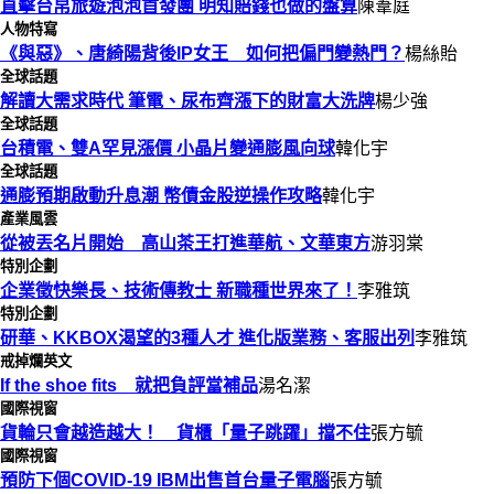
直擊台帛旅遊泡泡首發團 明知賠錢也做的盤算
陳葦庭
人物特寫
《與惡》、唐綺陽背後IP女王 如何把偏門變熱門？
楊絲貽
全球話題
解讀大需求時代 筆電、尿布齊漲下的財富大洗牌
楊少強
全球話題
台積電、雙A罕見漲價 小晶片變通膨風向球
韓化宇
全球話題
通膨預期啟動升息潮 幣債金股逆操作攻略
韓化宇
產業風雲
從被丟名片開始 高山茶王打進華航、文華東方
游羽棠
特別企劃
企業徵快樂長、技術傳教士 新職種世界來了！
李雅筑
特別企劃
研華、KKBOX渴望的3種人才 進化版業務、客服出列
李雅筑
戒掉爛英文
If the shoe fits 就把負評當補品
湯名潔
國際視窗
貨輪只會越造越大！ 貨櫃「量子跳躍」擋不住
張方毓
國際視窗
預防下個COVID-19 IBM出售首台量子電腦
張方毓