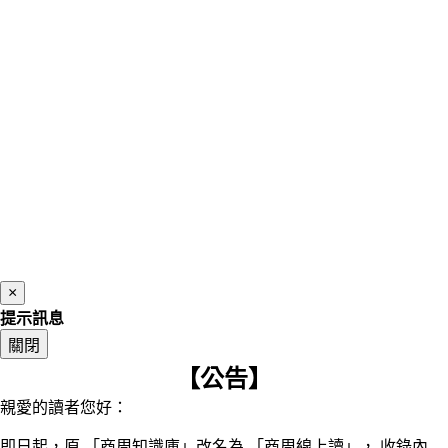
×
提示訊息
關閉
【公告】
親愛的讀者您好：
即日起，原 「商周知識庫」改名為 「商周線上讀」， 收錄內