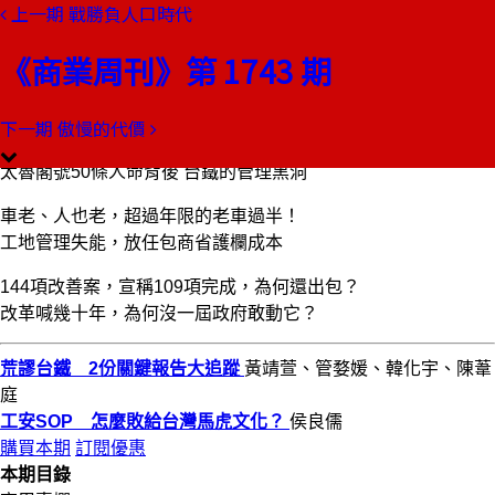
上一期
戰勝負人口時代
本期目錄
預覽文章
《商業周刊》第 1743 期
商業周刊第1743期
出刊日期：2021-04-08
下一期
傲慢的代價
荒謬台鐵 2份關鍵報告大追蹤
太魯閣號50條人命背後 台鐵的管理黑洞
車老、人也老，超過年限的老車過半！
工地管理失能，放任包商省護欄成本
144項改善案，宣稱109項完成，為何還出包？
改革喊幾十年，為何沒一屆政府敢動它？
荒謬台鐵 2份關鍵報告大追蹤
黃靖萱、管婺媛、韓化宇、陳葦
庭
工安SOP 怎麼敗給台灣馬虎文化？
侯良儒
購買本期
訂閱優惠
本期目錄