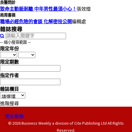
良醫問診
致命主動脈剝離 中年男性最須小心！
張效煌
商周書摘
職場必經危險的會談 化解密技公開
編輯處
雜誌搜尋
─ 縮小搜尋範圍 ─
限定年份
限定期數
指定作者
雜誌欄目
進階搜尋
更多服務
© 2026 Business Weekly a division of Cite Publishing Ltd All Rights
Reserved.