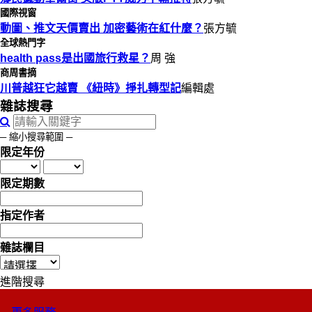
國際視窗
動圖、推文天價賣出 加密藝術在紅什麼？
張方毓
全球熱門字
health pass是出國旅行救星？
周 強
商周書摘
川普越狂它越賣 《紐時》掙扎轉型記
編輯處
雜誌搜尋
─ 縮小搜尋範圍 ─
限定年份
限定期數
指定作者
雜誌欄目
進階搜尋
更多服務