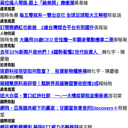
兩位達人帶路 跟上「綠美照」療癒潮
黃韋維
產業風雲
限時免費
每五雙就有一雙出自它 全球足球鞋大王解密
蔡茹涵
產業風雲
訂閱微網紅也能做 2歲台灣媒合平台夯到國外
張庭瑜
人物特寫
限時免費
大膽用30歲CEO 宏佳騰一年翻身電動機車二哥
鄭郁萌
投資焦點
去年33％新開戶是他們！4趨勢看懂Z世代投資人
韓化宇、陳
慶徽
投資焦點
這群科技信徒如何致富？ 投資新物種進場
韓化宇、陳慶徽
商周CEO學院
砸錢幫原料商研發！糕餅界英雄聯盟營收逆增2成
楊絲貽
產業風雲
送大白菜、賣口紅拚社群 一○一大樓疫期租金衝新高
游羽棠
國際焦點
網飛、亞馬遜夾殺下的贏家：甘願當背景音的Discovery＋
蔡靚
萱
國際視窗
鄉民撼動華爾街 美版PTT威力不輸推特
張方毓