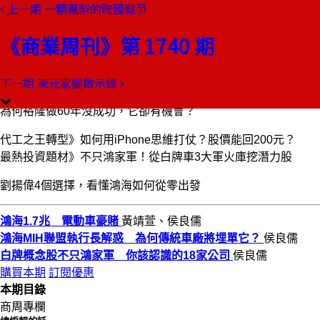
上一期
一顆鳳梨的跨國戰爭
本期目錄
預覽文章
《商業周刊》第 1740 期
商業周刊第1740期
出刊日期：2021-03-18
下一期
東元家變啟示錄
鴻海1.7兆電動車豪賭
為何裕隆做60年沒成功，它卻有機會？
代工之王轉型》如何用iPhone思維打仗？股價能回200元？
最熱投資題材》不只鴻家軍！從白牌車3大軍火庫挖潛力股
劉揚偉4個選擇，看懂鴻海如何從零出發
鴻海1.7兆 電動車豪賭
黃靖萱、侯良儒
鴻海MIH聯盟執行長解惑 為何傳統車廠將埋單它？
侯良儒
白牌概念股不只鴻家軍 你該認識的18家公司
侯良儒
購買本期
訂閱優惠
本期目錄
商周專欄