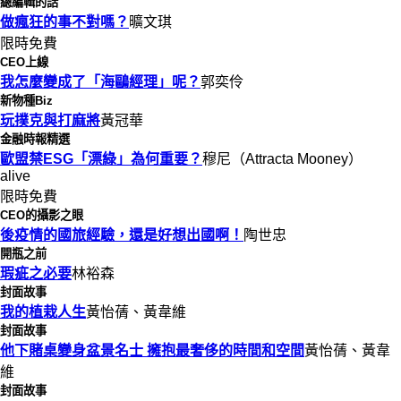
總編輯的話
做瘋狂的事不對嗎？
曠文琪
限時免費
CEO上線
我怎麼變成了「海鷗經理」呢？
郭奕伶
新物種Biz
玩撲克與打麻將
黃冠華
金融時報精選
歐盟禁ESG「漂綠」為何重要？
穆尼（Attracta Mooney）
alive
限時免費
CEO的攝影之眼
後疫情的國旅經驗，還是好想出國啊！
陶世忠
開瓶之前
瑕疵之必要
林裕森
封面故事
我的植栽人生
黃怡蒨、黃韋維
封面故事
他下賭桌變身盆景名士 擁抱最奢侈的時間和空間
黃怡蒨、黃韋
維
封面故事