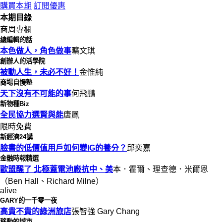
購買本期
訂閱優惠
本期目錄
商周專欄
總編輯的話
本色做人，角色做事
曠文琪
創辦人的活學院
被動人生，未必不好！
金惟純
商場自慢塾
天下沒有不可能的事
何飛鵬
新物種Biz
全民協力選賢與能
唐鳳
限時免費
新經濟24講
臉書的低價值用戶如何變IG的養分？
邱奕嘉
金融時報精選
歐盟醒了 北極蓋電池廠抗中、美
本．霍爾、理查德．米爾恩
（Ben Hall、Richard Milne）
alive
GARY的一千零一夜
高貴不貴的綠洲旅店
張智強 Gary Chang
移動的城市