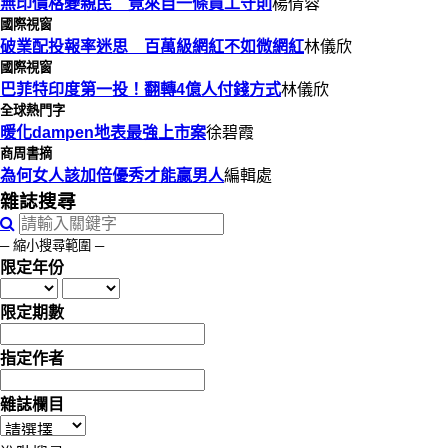
無印價格變親民 竟來自一條員工守則
楊倩蓉
國際視窗
破業配投報率迷思 百萬級網紅不如微網紅
林儀欣
國際視窗
巴菲特印度第一投！翻轉4億人付錢方式
林儀欣
全球熱門字
暖化dampen地表最強上市案
徐碧霞
商周書摘
為何女人該加倍優秀才能贏男人
編輯處
雜誌搜尋
─ 縮小搜尋範圍 ─
限定年份
限定期數
指定作者
雜誌欄目