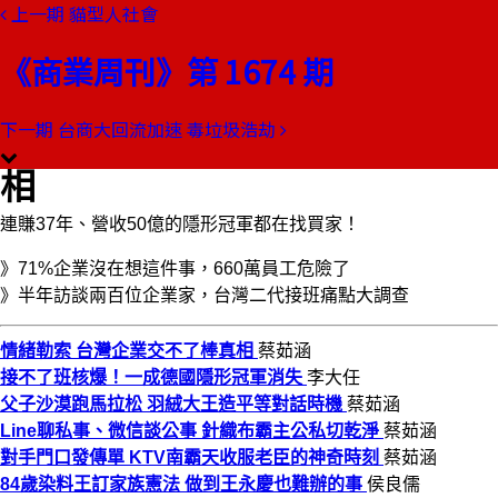
上一期
貓型人社會
本期目錄
預覽文章
《商業周刊》第 1674 期
商業周刊第1674期
出刊日期：2019-12-12
下一期
台商大回流加速 毒垃圾浩劫
情緒勒索 台灣企業交不了棒真
相
連賺37年、營收50億的隱形冠軍都在找買家！
》71%企業沒在想這件事，660萬員工危險了
》半年訪談兩百位企業家，台灣二代接班痛點大調查
情緒勒索 台灣企業交不了棒真相
蔡茹涵
接不了班核爆！一成德國隱形冠軍消失
李大任
父子沙漠跑馬拉松 羽絨大王造平等對話時機
蔡茹涵
Line聊私事、微信談公事 針織布霸主公私切乾淨
蔡茹涵
對手門口發傳單 KTV南霸天收服老臣的神奇時刻
蔡茹涵
84歲染料王訂家族憲法 做到王永慶也難辦的事
侯良儒