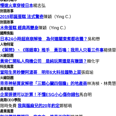
慢速火車穿梭日本
楊志弘
封面故事
2019耶誕蛋糕 法式驚奇
陳穎（Ying C.）
封面故事
木柴蛋糕 經典再變身
陳穎（Ying C.）
國際焦點
日本24小時超商崩解後 為何連關東煮都收攤？
吳和懋
人物特寫
《葉問》、《搭錯車》推手 黃百鳴：我用人只看三件事
楊倩蓉
火線話題
黃崇仁開私人飛機公司 是純玩票還是有賺頭？
韓化宇
科技風雲
當陌生男秒變阿湯哥 明年6大科技趨勢上菜
張庭瑜
火線話題
乖乖神秘買家解密「三顆心臟四個膽」的地產商
林洧楨、林喬慧
產業風雲
企業道德可以計算！不懂ESG小心傷你錢包
馬自明
商周CEO學院
限時免費
我與腦麻兒的20年約定
鄭郁萌
產業風雲