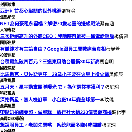
封面故事
亞洲》首都心臟間的世外桃源
張智強
焦點新聞
NET為何豪租永福樓？解密70歲老董的邊緣戰法
蔡茹涵
人物專訪
三次拒絕高升的外商CEO：我隨時可能被一通電話解雇
楊倩蓉
國際焦點
有賺錢才有言論自由？Google跟員工開戰痛苦真相
蔡靚萱
投資焦點
台積電能破四百元？三道東風助台股衝30年新高
馬自明
國際焦點
比馬斯克、貝佐斯更狂 29歲小子要在火星上造火箭
吳修辰
產業風雲
五月天、星宇動畫團隊曝光 它，為何選擇零獲利？
張庭瑜
科技風雲
深挖衛星、無人機訂單 小台廠14年變全球第一
李玟儀
產業風雲
帶爺奶拍網美照、做蛋糕 旅行社大搶230億樂齡商機
韓化宇
商周CEO學院
想說服員工，老闆先閉嘴 系統龍頭多賺4成關鍵
張庭瑜
人物特寫