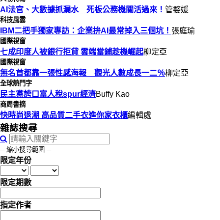
AI法官、大數據抓漏水 死板公務機關活過來！
管婺媛
科技風雲
IBM二把手獨家專訪：企業拚AI最常掉入三個坑！
張庭瑜
國際視窗
七成印度人被銀行拒貸 雲端當鋪趁機崛起
柳定亞
國際視窗
無名首都靠一張性感海報 觀光人數成長一二％
柳定亞
全球熱門字
民主黨誇口富人稅spur經濟
Buffy Kao
商周書摘
快時尚退潮 高品質二手衣進你家衣櫃
編輯處
雜誌搜尋
─ 縮小搜尋範圍 ─
限定年份
限定期數
指定作者