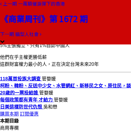
上一期
一萬顆催淚彈下的香港
本期目錄
預覽文章
《商業周刊》第 1672 期
商業周刊第1672期
出刊日期：2019-11-28
下一期
貓型人社會
118萬首投族大調查
5%主張獨立、只有1%自認中國人
他們在乎主權更勝低薪
這群財富權力最小的人，正在決定台灣未來20年
118萬首投族大調查
管婺媛
柯粉、韓粉、反送中少女、水管網紅、新移民之女、原住民，談
20歲的一票投給誰
管婺媛
每個政策都有青年 才給力
管婺媛
日美這樣防世代仇恨
吳和懋
購買本期
訂閱優惠
本期目錄
商周專欄