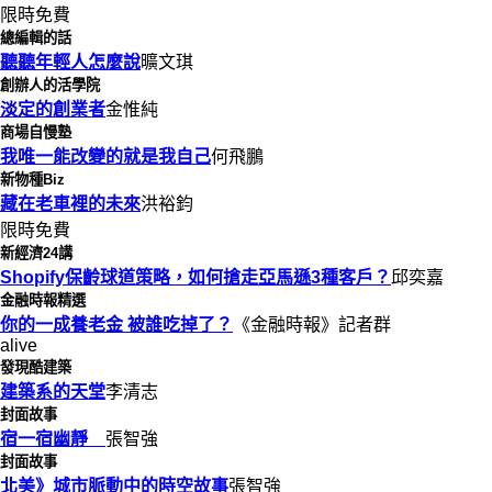
限時免費
總編輯的話
聽聽年輕人怎麼說
曠文琪
創辦人的活學院
淡定的創業者
金惟純
商場自慢塾
我唯一能改變的就是我自己
何飛鵬
新物種Biz
藏在老車裡的未來
洪裕鈞
限時免費
新經濟24講
Shopify保齡球道策略，如何搶走亞馬遜3種客戶？
邱奕嘉
金融時報精選
你的一成養老金 被誰吃掉了？
《金融時報》記者群
alive
發現酷建築
建築系的天堂
李清志
封面故事
宿一宿幽靜
張智強
封面故事
北美》城市脈動中的時空故事
張智強