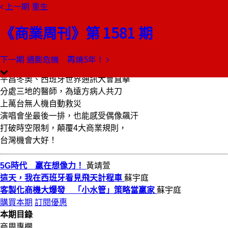
上一期
重生
本期目錄
預覽文章
《商業周刊》第 1581 期
商業周刊第1581期
出刊日期：2018-03-01
下一期
通膨危機 再燒5年！
5G時代 贏在想像力！
平昌冬奧、西班牙世界通訊大會直擊
分處三地的醫師，為遠方病人共刀
上萬台無人機自動救災
演唱會坐最後一排，也能感受偶像飆汗
打破時空限制，顛覆4大商業規則，
台灣機會大好！
5G時代 贏在想像力！
黃靖萱
這天，我在西班牙看見飛天計程車
蘇宇庭
客製化商機大爆發 「小水管」策略當贏家
蘇宇庭
購買本期
訂閱優惠
本期目錄
商周專欄