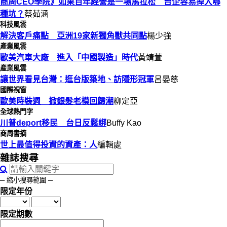
商周CEO學院》如果百年經營是一場馬拉松 台企容易掉入哪
種坑？
蔡茹涵
科技風雲
解決客戶痛點 亞洲19家新獨角獸共同點
楊少強
產業風雲
歐美汽車大廠 進入「中國製造」時代
黃靖萱
產業風雲
讓世界看見台灣：逛台版築地、訪隱形冠軍
呂晏慈
國際視窗
歐美時裝週 掀銀髮老模回歸潮
柳定亞
全球熱門字
川普deport移民 台日反鬆綁
Buffy Kao
商周書摘
世上最值得投資的資產：人
編輯處
雜誌搜尋
─ 縮小搜尋範圍 ─
限定年份
限定期數