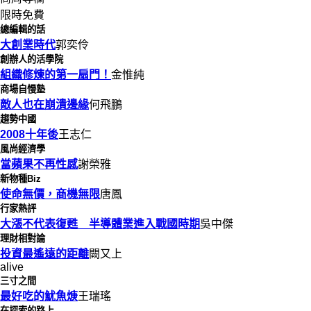
限時免費
總編輯的話
大創業時代
郭奕伶
創辦人的活學院
組織修煉的第一扇門！
金惟純
商場自慢塾
敵人也在崩潰邊緣
何飛鵬
趨勢中國
2008十年後
王志仁
風尚經濟學
當蘋果不再性感
謝榮雅
新物種Biz
使命無價，商機無限
唐鳳
行家熱評
大漲不代表復甦 半導體業進入戰國時期
吳中傑
理財相對論
投資最遙遠的距離
闕又上
alive
三寸之間
最好吃的魷魚焿
王瑞瑤
在探索的路上