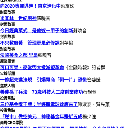
向2020奧運邁進！東京進化中
梁旅珠
封面故事
米其林 世紀廚神
蘇曉音
封面故事
今日經典菜式 是他近一甲子的創新
蘇曉音
封面故事
不只教廚藝 管理更是必修課
謝苹愉
封面故事
法國美食之都 里昂
蘇曉音
產業風雲
可口可樂、麥當勞大掀減塑革命
《金融時報》記者群
火線話題
一條超先進法規 引爆電商「倒一片」恐慌
管婺媛
焦點人物
善使孫子兵法 73歲科技人三度創業成功
蔡靚萱
投資焦點
三位基金獎王牌：半導體雪球效應來了
陳淑泰、賀先蕙
投資焦點
「逆市」做空美元 神秘基金年賺近五成
楊少強
商周CEO學院