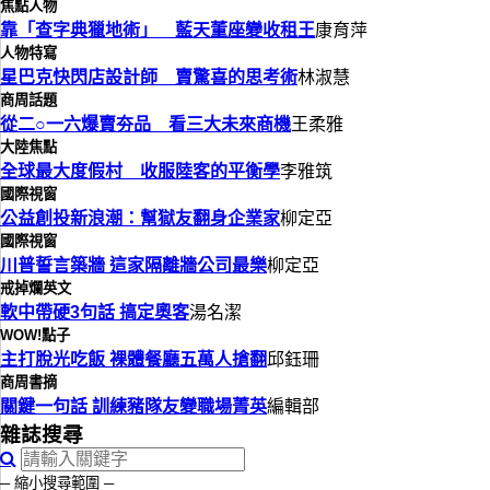
焦點人物
靠「查字典獵地術」 藍天董座變收租王
康育萍
人物特寫
星巴克快閃店設計師 賣驚喜的思考術
林淑慧
商周話題
從二○一六爆賣夯品 看三大未來商機
王柔雅
大陸焦點
全球最大度假村 收服陸客的平衡學
李雅筑
國際視窗
公益創投新浪潮：幫獄友翻身企業家
柳定亞
國際視窗
川普誓言築牆 這家隔離牆公司最樂
柳定亞
戒掉爛英文
軟中帶硬3句話 搞定奧客
湯名潔
WOW!點子
主打脫光吃飯 裸體餐廳五萬人搶翻
邱鈺珊
商周書摘
關鍵一句話 訓練豬隊友變職場菁英
編輯部
雜誌搜尋
─ 縮小搜尋範圍 ─