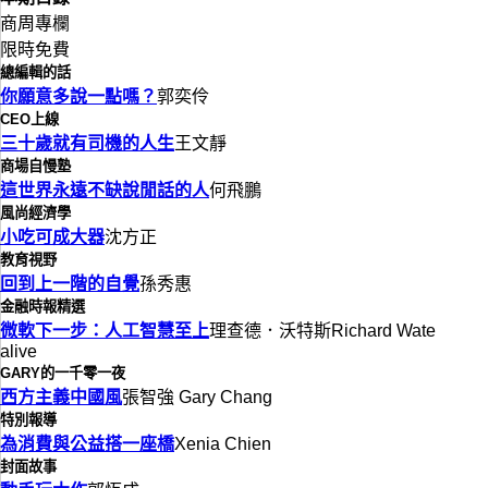
商周專欄
限時免費
總編輯的話
你願意多說一點嗎？
郭奕伶
CEO上線
三十歲就有司機的人生
王文靜
商場自慢塾
這世界永遠不缺說閒話的人
何飛鵬
風尚經濟學
小吃可成大器
沈方正
教育視野
回到上一階的自覺
孫秀惠
金融時報精選
微軟下一步：人工智慧至上
理查德．沃特斯Richard Wate
alive
GARY的一千零一夜
西方主義中國風
張智強 Gary Chang
特別報導
為消費與公益搭一座橋
Xenia Chien
封面故事