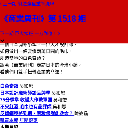
上一期
製造強權重新洗牌
本期目錄
預覽文章
《商業周刊》第 1518 期
商業周刊第1518期
出刊日期：2016-12-15
下一期
巨大接班 一刀到位！
白色奇蹟
一個日本凋零小鎮、一位天才設計師，
如何做出一條要價兩萬日圓的毛巾，
創造當地的白色奇蹟？
跟著《商業周刊》走訪日本的今治小鎮，
看他們用雙手扭轉產業的命運！
白色奇蹟
吳和懋
日本設計魔術師談品牌學
吳和懋
75分標準 收編大作戰軍團
吳和懋
不只紅酒 毛巾也有品評師
吳和懋
反傾銷稅將到期，關稅保護能救命？
陳筱晶
購買本期
訂閱優惠
本期目錄