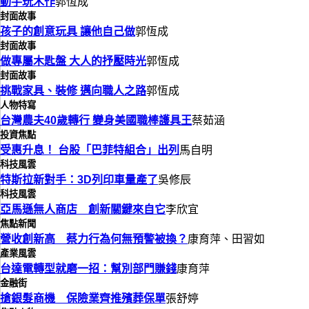
動手玩木作
郭恆成
封面故事
孩子的創意玩具 讓他自己做
郭恆成
封面故事
做專屬木匙盤 大人的抒壓時光
郭恆成
封面故事
挑戰家具、裝修 邁向職人之路
郭恆成
人物特寫
台灣農夫40歲轉行 變身美國職棒護具王
蔡茹涵
投資焦點
受惠升息！ 台股「巴菲特組合」出列
馬自明
科技風雲
特斯拉新對手：3D列印車量產了
吳修辰
科技風雲
亞馬遜無人商店 創新關鍵來自它
李欣宜
焦點新聞
營收創新高 蔡力行為何無預警被換？
康育萍、田習如
產業風雲
台達電轉型就磨一招：幫別部門賺錢
康育萍
金融街
搶銀髮商機 保險業齊推殯葬保單
張舒婷