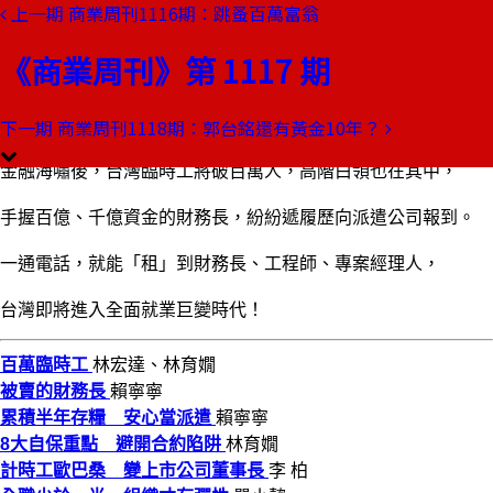
上一期
商業周刊1116期：跳蚤百萬富翁
本期目錄
預覽文章
《商業周刊》第 1117 期
商業周刊第1117期
出刊日期：2009-04-16
下一期
商業周刊1118期：郭台銘還有黃金10年？
被賣的財務長
金融海嘯後，台灣臨時工將破百萬人，高階白領也在其中，
手握百億、千億資金的財務長，紛紛遞履歷向派遣公司報到。
一通電話，就能「租」到財務長、工程師、專案經理人，
台灣即將進入全面就業巨變時代！
百萬臨時工
林宏達、林育嫺
被賣的財務長
賴寧寧
累積半年存糧 安心當派遣
賴寧寧
8大自保重點 避開合約陷阱
林育嫺
計時工歐巴桑 變上市公司董事長
李 柏