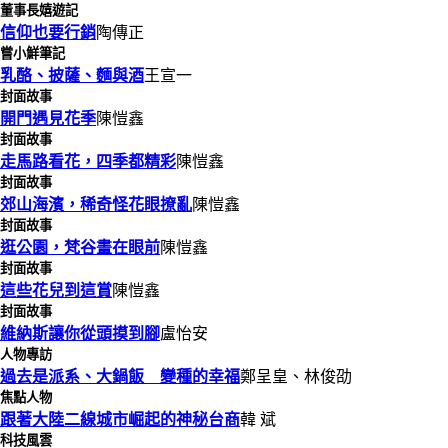
董事長嬉遊記
信仰也要行銷
陶傳正
嘗小鮮筆記
乳酪、披薩、麵與酒
王宣一
封面故事
開門遇見花季
陳愷鑫
封面故事
走馬路看花，四季都精彩
陳愷鑫
封面故事
郊山海濱，稀奇怪花眼撩亂
陳愷鑫
封面故事
逛公園，梵谷畫在眼前
陳愷鑫
封面故事
這些花兒到這賞
陳愷鑫
封面故事
維納斯讓你從頭摸到腳
盧怡安
人物專訪
過去是派系、大鍋飯 變種的幸福
鄭呈皇、林俊劭
焦點人物
跟著大陸二線城市崛起的神秘台商
韓 斌
科技風雲