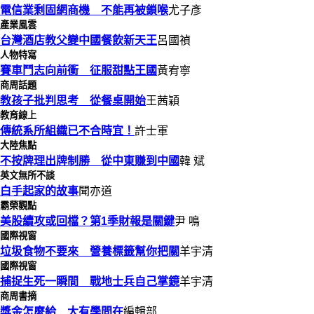
電信業剩固網商機 不能再被鎖喉
尤子彥
產業風雲
台灣酒店教父變中國餐飲新天王
呂國禎
人物特寫
賽車鬥志向前衝 征服甜點王國
黃宥寧
商周話題
教孩子批判思考 從餐桌開始
王茜穎
教育線上
傳統系所組織已不合時宜！
許士軍
大陸焦點
不按牌理出牌制勝 從中東賺到中國
韓 斌
英文無所不談
白手起家的故事
聞亦道
霸榮觀點
美股續攻或回檔？第1季財報是關鍵
尹 鳴
國際視窗
垃圾食物不要來 營養標籤幫你把關
羊宇清
國際視窗
捕捉生死一瞬間 戰地士兵自己掌鏡
羊宇清
商周書摘
獎金怎麼給 大有學問在
編輯部