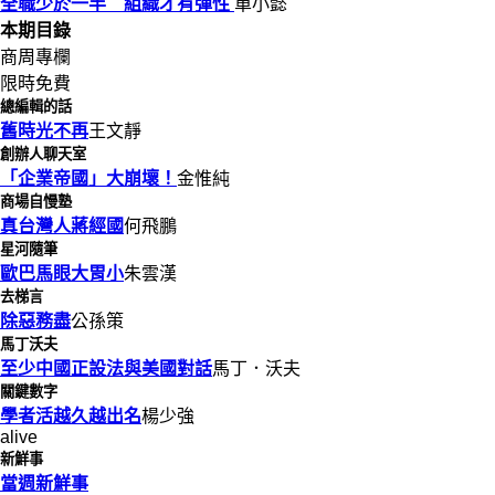
全職少於一半 組織才有彈性
單小懿
本期目錄
商周專欄
限時免費
總編輯的話
舊時光不再
王文靜
創辦人聊天室
「企業帝國」大崩壞！
金惟純
商場自慢塾
真台灣人蔣經國
何飛鵬
星河隨筆
歐巴馬眼大胃小
朱雲漢
去梯言
除惡務盡
公孫策
馬丁沃夫
至少中國正設法與美國對話
馬丁．沃夫
關鍵數字
學者活越久越出名
楊少強
alive
新鮮事
當週新鮮事