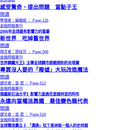
商周書摘
感受驚奇、提出問題 當點子王
閱讀
整理者：編輯部 ｜ Page.126
金融時報專刊
2006年全球最有影響力的富豪
新世界 吃掉舊世界
閱讀
撰文者：賀桂芬 ｜ Page.506
金融時報專刊
世界鋼鐵大王》主導全球鋼市遊戲規則的米塔爾
專買沒人要的「廢墟」大玩改造魔法
閱讀
譯文者：宜 君 ｜ Page.512
金融時報專刊
俄羅斯石油大亨》影響力直通克里姆林宮的阿布
永遠向當權派靠攏 最佳變色龍代表
閱讀
譯文者：宜 君 ｜ Page.518
金融時報專刊
全球電信霸主 》「溝通」拉丁美洲每一個人的史林姆