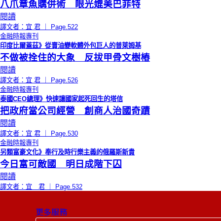
八爪章魚購併術 眼光媲美巴菲特
閱讀
譯文者：宜 君 ｜ Page.522
金融時報專刊
印度比爾蓋茲》從賣油變軟體外包巨人的普萊姆基
不做被拴住的大象 反拔甲骨文樹樁
閱讀
譯文者：宜 君 ｜ Page.526
金融時報專刊
泰國CEO總理》快速讓國家起死回生的塔信
把政府當公司經營 創商人治國奇蹟
閱讀
譯文者：宜 君 ｜ Page.530
金融時報專刊
另類富豪文化》奉行及時行樂主義的俄羅斯新貴
今日富可敵國 明日成階下囚
閱讀
譯文者：宜 君 ｜ Page.532
更多服務