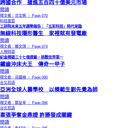
跨國合作 搶進五百四十億美元市場
閱讀
撰文者：沈文慈 ｜ Page.070
科技風雲
工研院未來五年趨勢報告：「五彩科技」時代來臨
無線科技隱形醫生 家裡就有發電廠
閱讀
撰文者：曠文琪 ｜ Page.074
人物特寫
紀金標砸三十七億建廠，挑戰世界第一
鐵齒沖床大王 傳奇一甲子
閱讀
撰文者：呂國禎 ｜ Page.080
台北耳語
亞洲全球人壽學校 以模範生劉先覺為師
閱讀
撰文者：鄭呈皇 ｜ Page.086
台北耳語
辜張爭奪金鼎證 許勝發成關鍵
閱讀