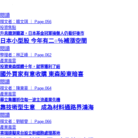
閱讀
撰文者：曠文琪 ｜ Page.056
投資焦點
升息臆測籠罩，日本基金冠軍操盤人仍看好後市
日本小型股 今年有二○％補漲空間
閱讀
整理者：林正峰 ｜ Page.062
產業風雲
投資東森媒體十年，就等獲利了結
國外買家有意收購 東森股東暗喜
閱讀
撰文者：陳東豪 ｜ Page.064
產業風雲
華立集團抓住每一波主流產業先機
靠技術型生意 成為材料通路界鴻海
閱讀
撰文者：劉毓雯 ｜ Page.066
產業風雲
喜瑞達擬來台設立幹細胞處理基地