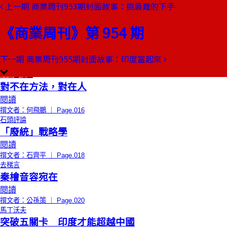
上一期
商業周刊953期封面故事：挑最難的下手
本期目錄
預覽文章
《商業周刊》第 954 期
限時免費
總編輯的話
影子遊戲
閱讀
下一期
商業周刊955期封面故事：印度富起來
撰文者：王文靜 ｜ Page.014
商場自慢塾
對不在方法，對在人
閱讀
撰文者：何飛鵬 ｜ Page.016
石頭評論
「廢統」戰略學
閱讀
撰文者：石齊平 ｜ Page.018
去梯言
秦檜音容宛在
閱讀
撰文者：公孫策 ｜ Page.020
馬丁沃夫
突破五關卡 印度才能超越中國