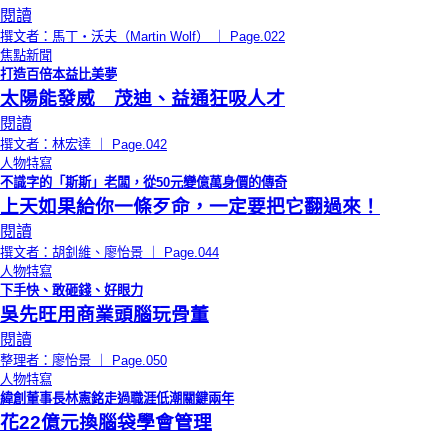
閱讀
撰文者：馬丁‧沃夫（Martin Wolf） ｜ Page.022
焦點新聞
打造百倍本益比美夢
太陽能發威 茂迪、益通狂吸人才
閱讀
撰文者：林宏達 ｜ Page.042
人物特寫
不識字的「斯斯」老闆，從50元變億萬身價的傳奇
上天如果給你一條歹命，一定要把它翻過來！
閱讀
撰文者：胡釗維、廖怡景 ｜ Page.044
人物特寫
下手快、敢砸錢、好眼力
吳先旺用商業頭腦玩骨董
閱讀
整理者：廖怡景 ｜ Page.050
人物特寫
緯創董事長林憲銘走過職涯低潮關鍵兩年
花22億元換腦袋學會管理