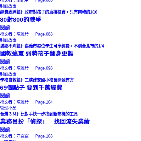
撰文者：朱紀中 ｜ Page.086
封面故事
經費虛胖篇》政府對孩子的直接投資，只有南韓的1∕10
80對800的戰爭
閱讀
撰文者：陳雅玲 ｜ Page.088
封面故事
城鄉不均篇》嘉義市每位學生可享經費，不到台北市的1/4
國教違憲 弱勢孩子翻身更難
閱讀
撰文者：陳雅玲 ｜ Page.098
封面故事
學校自救篇》三峽建安國小校長開源有方
69個點子 要到千萬經費
閱讀
撰文者：陳雅玲 ｜ Page.104
管理小品
台灣３Ｍ》比對手快一步找到新商機的工具
業務員扮「偵探」 找回流失業績
閱讀
撰文者：守寍寍 ｜ Page.108