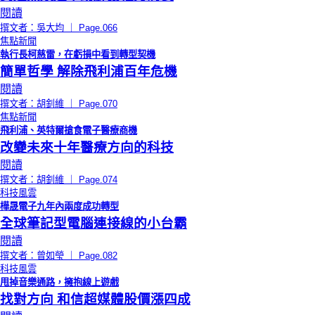
閱讀
撰文者：吳大均 ｜ Page.066
焦點新聞
執行長柯慈雷，在虧損中看到轉型契機
簡單哲學 解除飛利浦百年危機
閱讀
撰文者：胡釗維 ｜ Page.070
焦點新聞
飛利浦、英特爾搶食電子醫療商機
改變未來十年醫療方向的科技
閱讀
撰文者：胡釗維 ｜ Page.074
科技風雲
樺晟電子九年內兩度成功轉型
全球筆記型電腦連接線的小台霸
閱讀
撰文者：曾如瑩 ｜ Page.082
科技風雲
甩掉音樂通路，擁抱線上遊戲
找對方向 和信超媒體股價漲四成