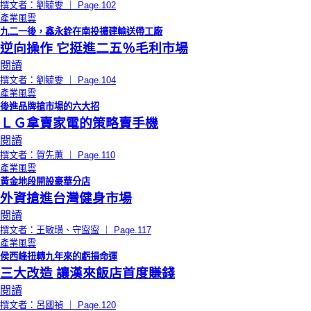
撰文者：劉毓雯 ｜ Page.102
產業風雲
九二一後，鑫永銓在南投擴建輸送帶工廠
逆向操作 它挺進二五％毛利市場
閱讀
撰文者：劉毓雯 ｜ Page.104
產業風雲
後進品牌搶市場的六大招
ＬＧ拿賣家電的策略賣手機
閱讀
撰文者：賀先蕙 ｜ Page.110
產業風雲
黃金地段開設豪華分店
外資搶進台灣健身市場
閱讀
撰文者：王敏璜、守寍寍 ｜ Page.117
產業風雲
侯西峰扭轉九年來的虧損命運
三大改造 讓漢來飯店首度賺錢
閱讀
撰文者：呂國禎 ｜ Page.120