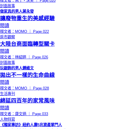
撰文者：馬丁‧沃夫 ｜ Page.020
封面故事
做家具的男人蔣永發
讓廢物重生的美感經驗
閱讀
撰文者：ΜΟΜΟ ｜ Page.022
房市觀察
大陸台商面臨轉型關卡
閱讀
撰文者：林紹婷 ｜ Page.026
封面故事
玩銀飾的男人鍾維文
拋出不一樣的生命曲線
閱讀
撰文者：ΜΟΜΟ ｜ Page.028
生活專刊
綿延四百年的家常風味
閱讀
撰文者：康文炳 ｜ Page.033
人物特寫
《獨家專訪》紐約人壽5兆資產掌門人