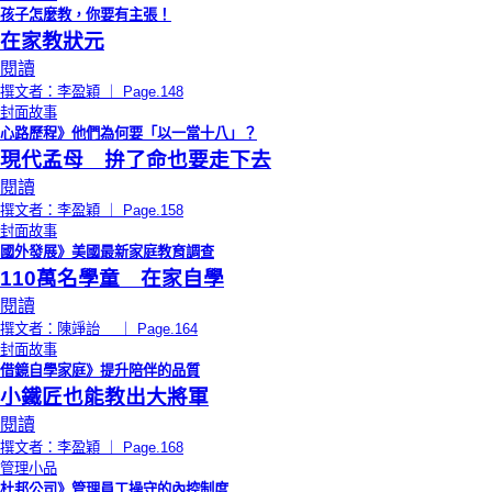
孩子怎麼教，你要有主張！
在家教狀元
閱讀
撰文者：李盈穎 ｜ Page.148
封面故事
心路歷程》他們為何要「以一當十八」？
現代孟母 拚了命也要走下去
閱讀
撰文者：李盈穎 ｜ Page.158
封面故事
國外發展》美國最新家庭教育調查
110萬名學童 在家自學
閱讀
撰文者：陳竫詒 ｜ Page.164
封面故事
借鏡自學家庭》提升陪伴的品質
小鐵匠也能教出大將軍
閱讀
撰文者：李盈穎 ｜ Page.168
管理小品
杜邦公司》管理員工操守的內控制度