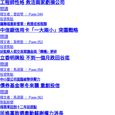
工程師性格 救活兩家虧損公司
閱讀
撰文者：曾如瑩 ｜ Page.044
投資焦點
羅聯福重新督軍，救援成長瓶頸
中信銀信用卡「一大兩小」突圍戰略
閱讀
撰文者：吳修辰 ｜ Page.052
投資焦點
前監察人假交易案讓金雨「轉機」夢碎
立委明牌股 不到一個月跌回谷底
閱讀
撰文者：馬淑華 ｜ Page.058
投資焦點
中小型公司面臨被整併壓力
債券基金寒冬來襲 重創投信
閱讀
撰文者：馬淑華 ｜ Page.062
焦點新聞
得票率回到十二年前原點
民進黨敗選牽動蘇謝權力消長