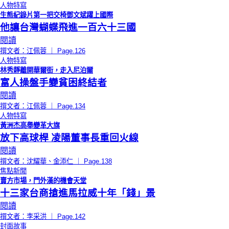
人物特寫
生態紀錄片第一把交椅鄧文斌躍上國際
他讓台灣蝴蝶飛進一百六十三國
閱讀
撰文者：江佩蓉 ｜ Page.126
人物特寫
林秀靜離開華爾街，走入尼泊爾
富人操盤手變貧困終結者
閱讀
撰文者：江佩蓉 ｜ Page.134
人物特寫
黃洲杰高舉變革大旗
放下高球桿 凌陽董事長重回火線
閱讀
撰文者：沈耀華、金添仁 ｜ Page.138
焦點新聞
賣方市場，門外漢的機會天堂
十三家台商搶進馬拉威十年「錢」景
閱讀
撰文者：李采洪 ｜ Page.142
封面故事