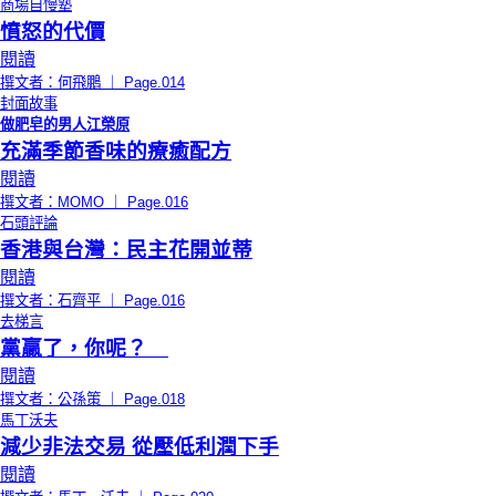
商場自慢塾
憤怒的代價
閱讀
撰文者：何飛鵬 ｜ Page.014
封面故事
做肥皂的男人江榮原
充滿季節香味的療癒配方
閱讀
撰文者：ΜΟΜΟ ｜ Page.016
石頭評論
香港與台灣：民主花開並蒂
閱讀
撰文者：石齊平 ｜ Page.016
去梯言
黨贏了，你呢？
閱讀
撰文者：公孫策 ｜ Page.018
馬丁沃夫
減少非法交易 從壓低利潤下手
閱讀