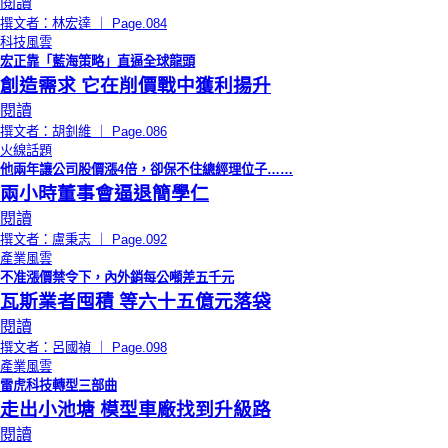
閱讀
撰文者：林宏達 ｜ Page.084
科技風雲
宏正靠「藍海策略」直逼全球龍頭
創造需求 它在削價戰中獲利揚升
閱讀
撰文者：胡釗維 ｜ Page.086
火線話題
他兩年讓公司股價漲4倍，卻保不住總經理位子……
兩小時董事會逼退簡學仁
閱讀
撰文者：盧秉志 ｜ Page.092
產業風雲
不准漲價禁令下，內外銷每公噸差五千元
瓦斯業者囤積 等六十五億元落袋
閱讀
撰文者：呂國禎 ｜ Page.098
產業風雲
雷虎科技轉型三部曲
走出小池塘 模型車廠找到升級路
閱讀