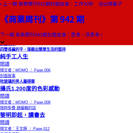
上一期
商業周刊941期封面故事：工作50年 活出兩輩子
本期目錄
預覽文章
《商業周刊》第 942 期
小吃大學問
林家乾麵
閱讀
下一期
商業周刊943期封面故事：思考，深思考
撰文者：舒國治 ｜ Page.004
封面故事
四雙長繭的手，琢磨出簡單生活的堅持
純手工人生
閱讀
撰文者：ΜOMO ｜ Page.006
封面故事
吹玻璃的男人羅得華
攝氏1,200度的色彩感動
閱讀
撰文者：ΜΟΜΟ ｜ Page.008
限時免費
總編輯的話
黎明即起，讀書去
閱讀
撰文者：王文靜 ｜ Page.012