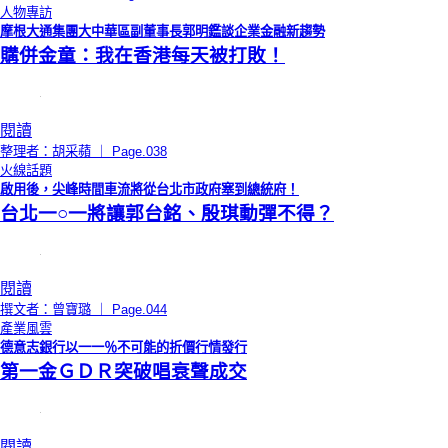
人物專訪
摩根大通集團大中華區副董事長郭明鑑談企業金融新趨勢
購併金童：我在香港每天被打敗！
閱讀
整理者：胡采蘋 ｜ Page.038
火線話題
啟用後，尖峰時間車流將從台北市政府塞到總統府！
台北一○一將讓郭台銘、殷琪動彈不得？
閱讀
撰文者：曾寶璐 ｜ Page.044
產業風雲
德意志銀行以一一％不可能的折價行情發行
第一金ＧＤＲ突破唱衰聲成交
閱讀