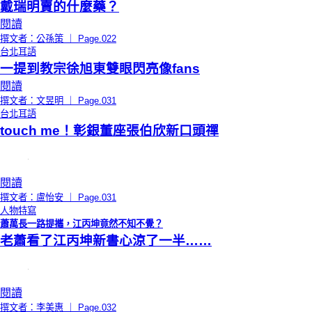
戴瑞明賣的什麼藥？
閱讀
撰文者：公孫策 ｜ Page.022
台北耳語
一提到教宗徐旭東雙眼閃亮像fans
閱讀
撰文者：文昱明 ｜ Page.031
台北耳語
touch me！彰銀董座張伯欣新口頭禪
閱讀
撰文者：盧怡安 ｜ Page.031
人物特寫
蕭萬長一路提攜，江丙坤竟然不知不覺？
老蕭看了江丙坤新書心涼了一半……
閱讀
撰文者：李美惠 ｜ Page.032