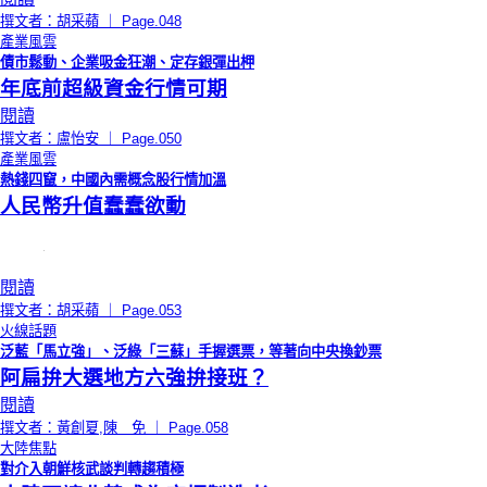
撰文者：胡采蘋 ｜ Page.048
產業風雲
債市鬆動、企業吸金狂潮、定存銀彈出柙
年底前超級資金行情可期
閱讀
撰文者：盧怡安 ｜ Page.050
產業風雲
熱錢四竄，中國內需概念股行情加溫
人民幣升值蠢蠢欲動
閱讀
撰文者：胡采蘋 ｜ Page.053
火線話題
泛藍「馬立強」、泛綠「三蘇」手握選票，等著向中央換鈔票
阿扁拚大選地方六強拚接班？
閱讀
撰文者：黃創夏,陳 免 ｜ Page.058
大陸焦點
對介入朝鮮核武談判轉趨積極