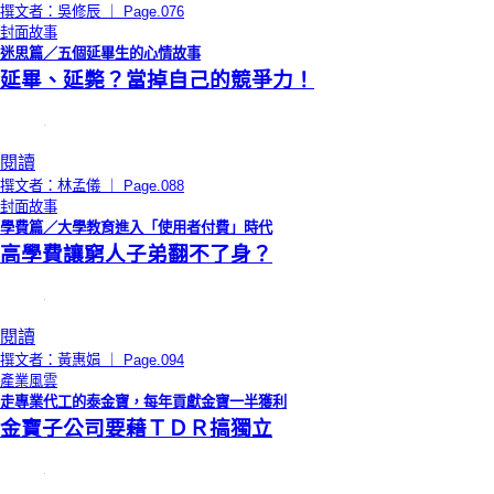
撰文者：吳修辰 ｜ Page.076
封面故事
迷思篇／五個延畢生的心情故事
延畢、延斃？當掉自己的競爭力！
閱讀
撰文者：林孟儀 ｜ Page.088
封面故事
學費篇／大學教育進入「使用者付費」時代
高學費讓窮人子弟翻不了身？
閱讀
撰文者：黃惠娟 ｜ Page.094
產業風雲
走專業代工的泰金寶，每年貢獻金寶一半獲利
金寶子公司要藉ＴＤＲ搞獨立