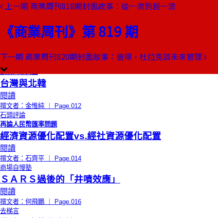
上一期
商業周刊818期封面故事：從一流到超一流
本期目錄
預覽文章
《商業周刊》第 819 期
限時免費
總編輯的話
用剪刀的方法
閱讀
下一期
商業周刊820期封面故事：彼得‧杜拉克談未來管理
撰文者：王文靜 ｜ Page.010
創辦人聊天室
台灣與北韓
閱讀
撰文者：金惟純 ｜ Page.012
石頭評論
再論人民幣匯率問題
經濟資源優化配置vs.經社資源優化配置
閱讀
撰文者：石齊平 ｜ Page.014
商場自慢塾
ＳＡＲＳ過後的「井噴效應」
閱讀
撰文者：何飛鵬 ｜ Page.016
去梯言