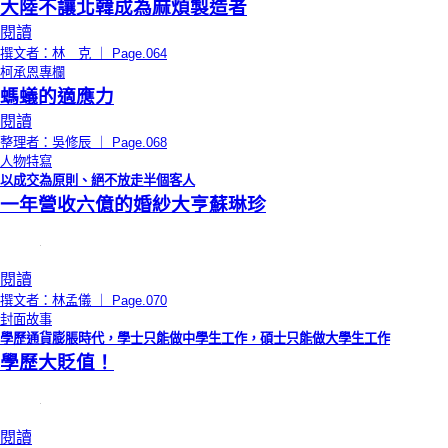
大陸不讓北韓成為麻煩製造者
閱讀
撰文者：林 克 ｜ Page.064
柯承恩專欄
螞蟻的適應力
閱讀
整理者：吳修辰 ｜ Page.068
人物特寫
以成交為原則、絕不放走半個客人
一年營收六億的婚紗大亨蘇琳珍
閱讀
撰文者：林孟儀 ｜ Page.070
封面故事
學歷通貨膨脹時代，學士只能做中學生工作，碩士只能做大學生工作
學歷大貶值！
閱讀