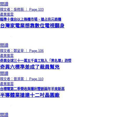
閱讀
撰文者：吳修辰 ｜ Page.103
產業風雲
瞄準十億台以上換機市場、搶占兆元商機
台灣家電業想靠數位電視翻身
閱讀
撰文者：鄭呈皇 ｜ Page.106
產業風雲
奇異全球三十一萬五千員工陷入「黑名單」恐慌
奇異六標準差成了裁員幫兇
閱讀
撰文者：曾淯菁 ｜ Page.110
產業風雲
台積電第二季營收與獲利雙創兩年半來新高
半導體業搶建十二吋晶圓廠
閱讀