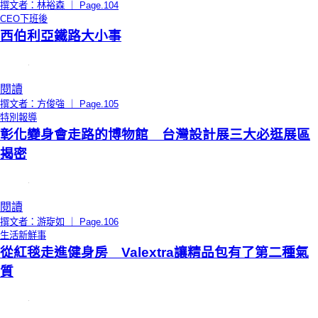
撰文者：林裕森 ｜ Page.104
CEO下班後
西伯利亞鐵路大小事
閱讀
撰文者：方俊強 ｜ Page.105
特別報導
彰化變身會走路的博物館 台灣設計展三大必逛展區
揭密
閱讀
撰文者：游琁如 ｜ Page.106
生活新鮮事
從紅毯走進健身房 Valextra讓精品包有了第二種氣
質