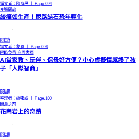
撰文者：陳育晟 ｜ Page.094
良醫問診
絞痛如生產！尿路結石恐年輕化
閱讀
撰文者：蒙恩 ｜ Page.096
限時免費
商周書摘
AI當家教、玩伴、保母好方便？小心虛擬情感誤了孩
子「人際智商」
閱讀
整理者：編輯處 ｜ Page.100
開瓶之前
花崗岩上的奇蹟
閱讀