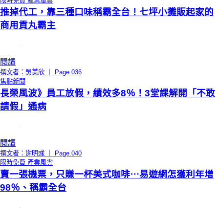
限時免費
產業風雲
推掉代工，靠三種口味稱霸全台！七坪小攤販起家的
商用貢丸霸主
閱讀
撰文者：吳美欣 ｜ Page.036
焦點新聞
長榮風波》員工放假，績效多8％！3堂課解開「不敢
請假」通病
閱讀
撰文者：謝明彧 ｜ Page.040
限時免費
產業風雲
賣一張機票，只賺一杯美式咖啡⋯易遊網怎獲利年增
98％、稱霸全台