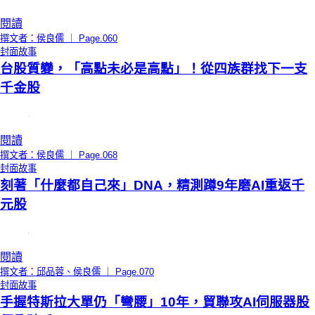
閱讀
撰文者：侯良儒 ｜ Page.060
封面故事
台股質變，「高點未必是高點」！從四族群找下一支
千金股
閱讀
撰文者：侯良儒 ｜ Page.068
封面故事
刻著「什麼都自己來」DNA，精測蹲9年磨AI重返千
元股
閱讀
撰文者：邱品蓉、侯良儒 ｜ Page.070
封面故事
手握特斯拉大單仍「彎腰」10年，貿聯攻AI伺服器股