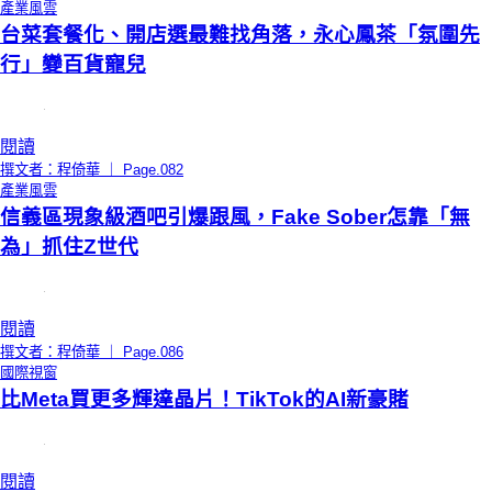
產業風雲
台菜套餐化、開店選最難找角落，永心鳳茶「氛圍先
行」變百貨寵兒
閱讀
撰文者：程倚華 ｜ Page.082
產業風雲
信義區現象級酒吧引爆跟風，Fake Sober怎靠「無
為」抓住Z世代
閱讀
撰文者：程倚華 ｜ Page.086
國際視窗
比Meta買更多輝達晶片！TikTok的AI新豪賭
閱讀