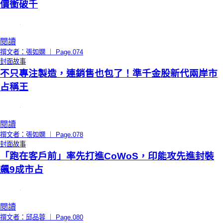
價衝破千
閱讀
撰文者：張如嫻 ｜ Page.074
封面故事
不只專注製造，連銷售也包了！準千金股新代兩岸市
占稱王
閱讀
撰文者：張如嫻 ｜ Page.078
封面故事
「跑在客戶前」率先打進CoWoS，印能攻先進封裝
飆9成市占
閱讀
撰文者：邱品蓉 ｜ Page.080