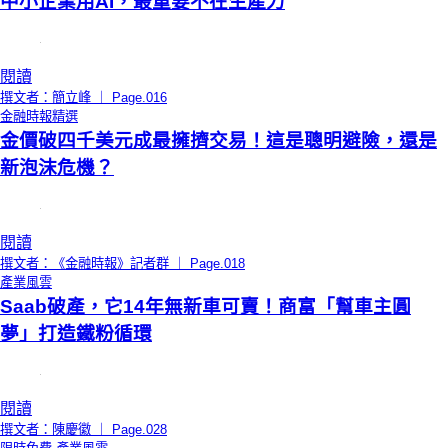
中小企業用AI，最重要不在生產力
閱讀
撰文者：簡立峰 ｜ Page.016
金融時報精選
金價破四千美元成最擁擠交易！這是聰明避險，還是
新泡沫危機？
閱讀
撰文者：《金融時報》記者群 ｜ Page.018
產業風雲
Saab破產，它14年無新車可賣！商富「幫車主圓
夢」打造鐵粉循環
閱讀
撰文者：陳慶徽 ｜ Page.028