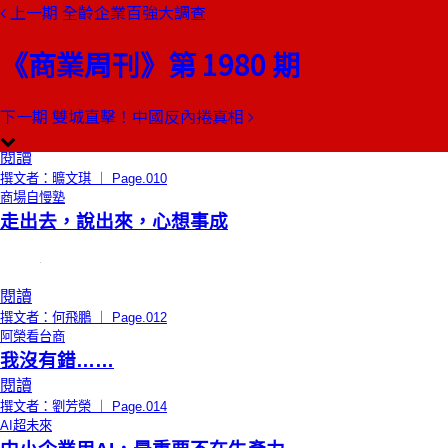
上一期
全齡企業百強大調查
本期目錄
預覽文章
《商業周刊》第 1980 期
總編輯的話
冠軍別隱形
下一期
雙城直擊！中國反內捲真相
閱讀
撰文者：曠文琪 ｜ Page.010
商場自慢塾
走出去，說出來，心想事成
閱讀
撰文者：何飛鵬 ｜ Page.012
阿榮看台商
我沒有錯……
閱讀
撰文者：劉芳榮 ｜ Page.014
AI超未來