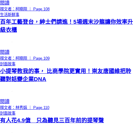
閱讀
撰文者：柯曉翔 ｜ Page.108
生活新鮮事
百年工藝登台，紳士們請進！5場週末沙龍讓你效率升
級衣櫃
閱讀
撰文者：柯曉翔 ｜ Page.109
封面故事
小提琴教我的事， 比商學院更實用！崇友唐國維把聆
聽對話變企業DNA
閱讀
撰文者：林秀娟 ｜ Page.110
封面故事
有人花4.9億 只為聽見三百年前的提琴聲