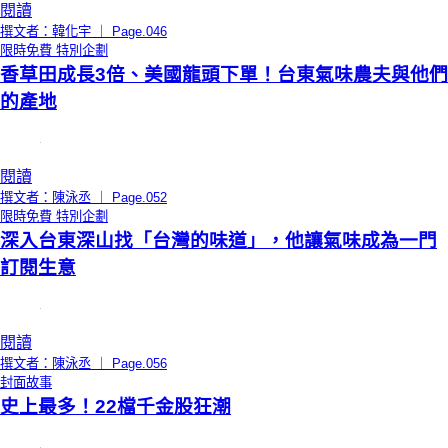
閱讀
撰文者：韓化宇 ｜ Page.046
限時免費
特別企劃
香草田成長3倍、美國龍頭下單！台東氣味農夫與他們
的產地
閱讀
撰文者：陳泳丞 ｜ Page.052
限時免費
特別企劃
深入台東深山找「台灣的味道」，他讓氣味成為一門
訂閱生意
閱讀
撰文者：陳泳丞 ｜ Page.056
封面故事
史上最多！22檔千金股狂潮