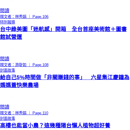
閱讀
撰文者：林秀娟 ｜ Page.106
特別報導
台中綠美圖「迷航感」開箱 全台首座美術館＋圖書
館試營運
閱讀
撰文者：游琁如 ｜ Page.108
封面故事
給自己5%時間做「非關賺錢的事」 六星集江慶鐘為
媽媽蓋快樂農場
閱讀
撰文者：林秀娟 ｜ Page.110
封面故事
高樓也能當小農？這幾種陽台懶人植物超好養