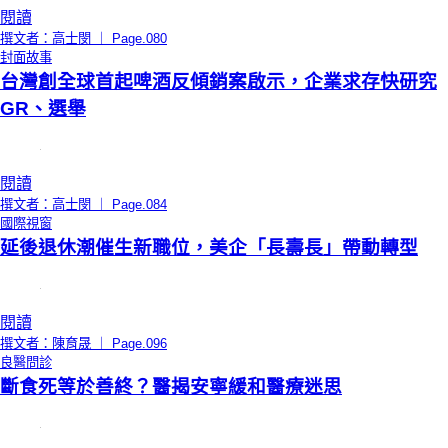
閱讀
撰文者：高士閔 ｜ Page.080
封面故事
台灣創全球首起啤酒反傾銷案啟示，企業求存快研究
GR、選舉
閱讀
撰文者：高士閔 ｜ Page.084
國際視窗
延後退休潮催生新職位，美企「長壽長」帶動轉型
閱讀
撰文者：陳育晟 ｜ Page.096
良醫問診
斷食死等於善終？醫揭安寧緩和醫療迷思