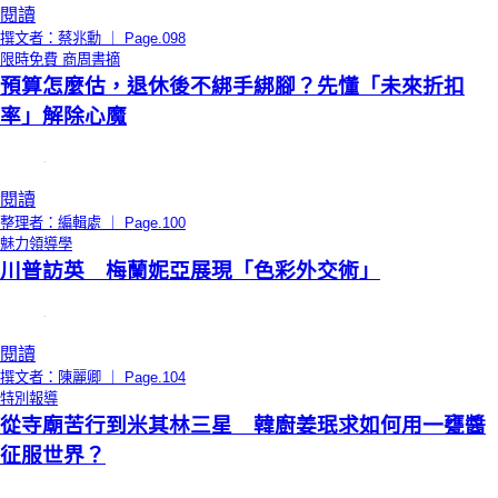
閱讀
撰文者：蔡兆勳 ｜ Page.098
限時免費
商周書摘
預算怎麼估，退休後不綁手綁腳？先懂「未來折扣
率」解除心魔
閱讀
整理者：編輯處 ｜ Page.100
魅力領導學
川普訪英 梅蘭妮亞展現「色彩外交術」
閱讀
撰文者：陳麗卿 ｜ Page.104
特別報導
從寺廟苦行到米其林三星 韓廚姜珉求如何用一甕醬
征服世界？