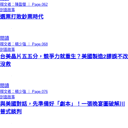
撰文者：陳盈螢 ｜ Page.062
封面故事
選票打敗鈔票時代
閱讀
撰文者：楊少強 ｜ Page.068
封面故事
台美晶片五五分，競爭力就重生？美國製造2謬誤不改
沒救
閱讀
撰文者：楊少強 ｜ Page.076
封面故事
與美國對話，先準備好「劇本」！一張晚宴圖破解川
普式談判