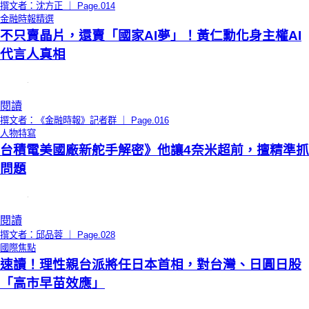
撰文者：沈方正 ｜ Page.014
金融時報精選
不只賣晶片，還賣「國家AI夢」！黃仁勳化身主權AI
代言人真相
閱讀
撰文者：《金融時報》記者群 ｜ Page.016
人物特寫
台積電美國廠新舵手解密》他讓4奈米超前，擅精準抓
問題
閱讀
撰文者：邱品蓉 ｜ Page.028
國際焦點
速讀！理性親台派將任日本首相，對台灣、日圓日股
「高市早苗效應」