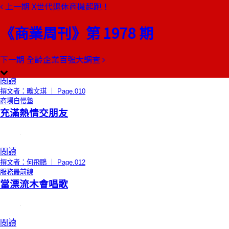
上一期
X世代退休商機起跑！
本期目錄
預覽文章
《商業周刊》第 1978 期
總編輯的話
黃金刀叉吃人肉
下一期
全齡企業百強大調查
閱讀
撰文者：曠文琪 ｜ Page.010
商場自慢塾
充滿熱情交朋友
閱讀
撰文者：何飛鵬 ｜ Page.012
服務最前線
當漂流木會唱歌
閱讀