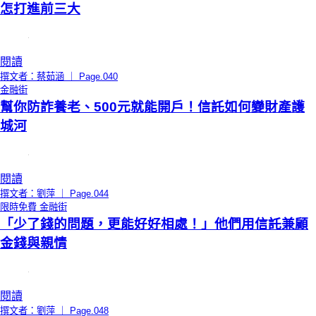
怎打進前三大
閱讀
撰文者：蔡茹涵 ｜ Page.040
金融街
幫你防詐養老、500元就能開戶！信託如何變財產護
城河
閱讀
撰文者：劉萍 ｜ Page.044
限時免費
金融街
「少了錢的問題，更能好好相處！」他們用信託兼顧
金錢與親情
閱讀
撰文者：劉萍 ｜ Page.048