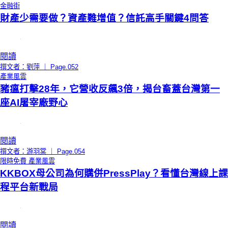
金融街
財產少需要做？資產難增值？信託高手關鍵4問答
閱讀
撰文者：劉萍 ｜ Page.052
產業風雲
豬瘟打擊28年，它營收反飆3倍，揭台畜蓋台灣第一
座AI屠宰廠野心
閱讀
撰文者：游羽棠 ｜ Page.054
限時免費
產業風雲
KKBOX母公司為何購併PressPlay？看懂台灣線上課
程平台新戰局
閱讀