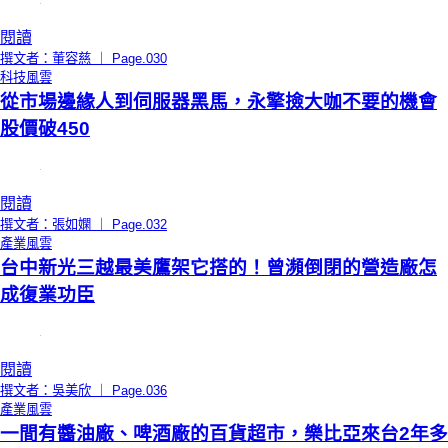
閱讀
撰文者：董容慈 ｜ Page.030
科技風雲
從市場邊緣人到伺服器黑馬，永擎撿大咖不要的機會
股價破450
閱讀
撰文者：張如嫻 ｜ Page.032
產業風雲
台中新光三越最美鷹架它搭的！曾瀕倒閉的營造廠怎
成復業功臣
閱讀
撰文者：吳美欣 ｜ Page.036
產業風雲
一間有醬油廠、啤酒廠的百貨超市，樂比亞來台2年多