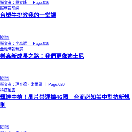
撰文者：簡立峰 ｜ Page.016
服務最前線
台塑牛排教我的一堂課
閱讀
撰文者：李森斌 ｜ Page.018
金融時報精選
樂高新成長之路：我們更像迪士尼
閱讀
撰文者：理查德．米爾恩 ｜ Page.020
科技風雲
輝達中槍！晶片禁運擴46國 台商必知美中對抗新規
則
閱讀