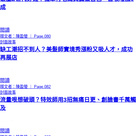
成
閱讀
撰文者：陳盈螢 ｜ Page.080
封面故事
缺工潮招不到人？美髮師實境秀漲粉又吸人才，成功
再展店
閱讀
撰文者：陳盈螢 ｜ Page.082
封面故事
流量哏想破頭？特效師用3招無痛日更、創臉書千萬觸
及
閱讀