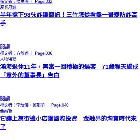
撰文者：侯良儒 ｜ Page.032
產業風雲
半年擋下98％詐騙簡訊！三竹怎從看盤一哥變防詐高
手
閱讀
撰文者：方歆婷 ｜ Page.036
人物特寫
鴻海退休11年，再當一回積極的過客 71歲程天縱成
「意外的董事長」告白
閱讀
撰文者：李玟儀、鄭郁萌 ｜ Page.040
金融街
它讓上萬街邊小店獲國際投資 金融界的淘寶時代來
了