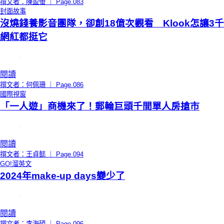
撰文者：陳盈螢 ｜ Page.083
封面故事
沒燒錢養影音團隊，卻創18億次觀看 Klook怎讓3千
網紅都挺它
閱讀
撰文者：何佩珊 ｜ Page.086
國際視窗
「一人遊」商機來了！郵輪巨頭千間單人房搶市
閱讀
撰文者：王貞懿 ｜ Page.094
GO!溜英文
2024年make-up days變少了
閱讀
撰文者：李海碩 ｜ Page.096