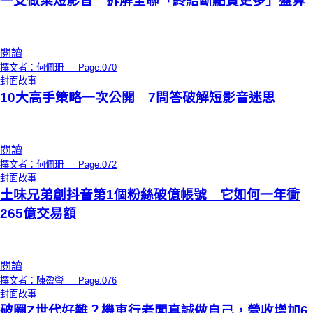
一支做菜短影音 拆解全聯「終結斷點賣更多」盤算
閱讀
撰文者：何佩珊 ｜ Page.070
封面故事
10大高手策略一次公開 7問答破解短影音迷思
閱讀
撰文者：何佩珊 ｜ Page.072
封面故事
土味兄弟創抖音第1個粉絲破億帳號 它如何一年衝
265億交易額
閱讀
撰文者：陳盈螢 ｜ Page.076
封面故事
破圈Z世代好難？機車行老闆真誠做自己，營收增加6