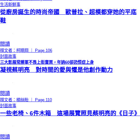
生活新鮮事
從廚房誕生的時尚帝國 歐普拉、超模都穿她的平底
鞋
閱讀
撰文者：柯曉翔 ｜ Page.106
封面故事
三大影展常勝軍不畏上街賣票，年過60卻恐慌症上身
凝視蔡明亮 對時間的愛與懼是他創作動力
閱讀
撰文者：楊絲貽 ｜ Page.110
封面故事
一些老椅、6件木箱 這場展覽照見蔡明亮的《日子》
閱讀