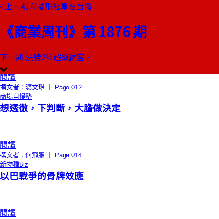
上一期
AI隱形冠軍在台灣
本期目錄
預覽文章
《商業周刊》第 1876 期
編者的話
破圈的威力
下一期
決勝2％超級顧客
閱讀
撰文者：曠文琪 ｜ Page.012
商場自慢塾
想透徹，下判斷，大膽做決定
閱讀
撰文者：何飛鵬 ｜ Page.014
新物種Biz
以巴戰爭的骨牌效應
閱讀