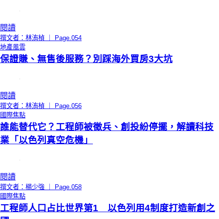
閱讀
撰文者：林洧楨 ｜ Page.054
地產風雲
保證賺、無售後服務？別踩海外買房3大坑
閱讀
撰文者：林洧楨 ｜ Page.056
國際焦點
誰能替代它？工程師被徵兵、創投紛停擺，解讀科技
業「以色列真空危機」
閱讀
撰文者：楊少強 ｜ Page.058
國際焦點
工程師人口占比世界第1 以色列用4制度打造新創之