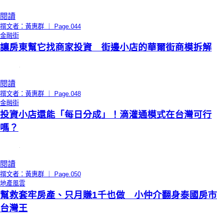
閱讀
撰文者：黃惠群 ｜ Page.044
金融街
讓房東幫它找商家投資 街邊小店的華爾街商模拆解
閱讀
撰文者：黃惠群 ｜ Page.048
金融街
投資小店還能「每日分成」！滴灌通模式在台灣可行
嗎？
閱讀
撰文者：黃惠群 ｜ Page.050
地產風雲
幫救套牢房產、只月賺1千也做 小仲介翻身泰國房市
台灣王