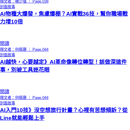
撰文者：楊少強 ｜ Page.038
封面故事
AI物種大爆發，焦慮爆棚？AI實戰36技，幫你職場戰
力增10倍
閱讀
撰文者：何佩珊 ｜ Page.044
封面故事
AI越快，心要越定》AI革命像轉位轉型！該做深這件
事，別被工具迷花眼
閱讀
撰文者：何佩珊 ｜ Page.044
封面故事
AI入門10技》沒空想旅行計畫？心裡有苦想傾訴？從
Line就能輕鬆上手