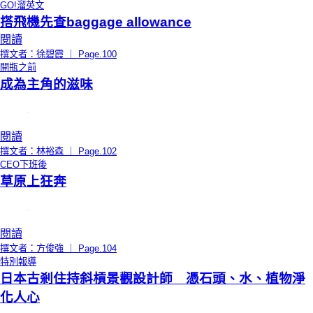
GO!溜英文
搭飛機先查baggage allowance
閱讀
撰文者：徐碧霞 ｜ Page.100
開瓶之前
成為主角的滋味
閱讀
撰文者：林裕森 ｜ Page.102
CEO下班後
草原上狂奔
閱讀
撰文者：方俊強 ｜ Page.104
特別報導
日本古剎住持斜槓景觀設計師 憑石頭、水、植物淨
化人心