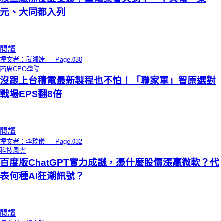
元、大同都入列
閱讀
撰文者：武湘婞 ｜ Page.030
商周CEO學院
沒跟上台積電最新製程也不怕！「聯家軍」智原選對
戰場EPS翻8倍
閱讀
撰文者：李玟儀 ｜ Page.032
科技風雲
百度版ChatGPT實力成謎，憑什麼股價漲贏微軟？代
表何種AI狂潮訊號？
閱讀