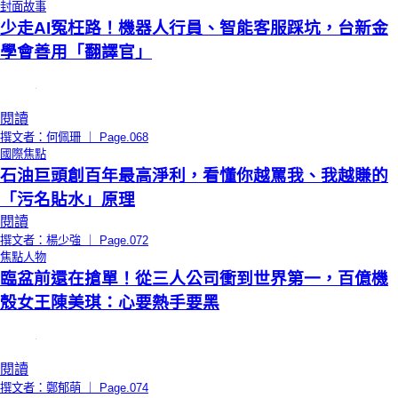
封面故事
少走AI冤枉路！機器人行員、智能客服踩坑，台新金
學會善用「翻譯官」
閱讀
撰文者：何佩珊 ｜ Page.068
國際焦點
石油巨頭創百年最高淨利，看懂你越罵我、我越賺的
「污名貼水」原理
閱讀
撰文者：楊少強 ｜ Page.072
焦點人物
臨盆前還在搶單！從三人公司衝到世界第一，百億機
殼女王陳美琪：心要熱手要黑
閱讀
撰文者：鄭郁萌 ｜ Page.074