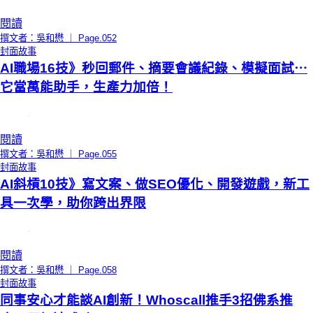
閱讀
撰文者：吳和懋 ｜ Page.052
封面故事
AI職場16技》秒回郵件、摘要會議紀錄、模擬面試⋯
它當萬能助手，生產力加倍！
閱讀
撰文者：吳和懋 ｜ Page.055
封面故事
AI斜槓10技》寫文案、做SEO優化、開發遊戲，新工
具一次學，助你跨出界限
閱讀
撰文者：吳和懋 ｜ Page.058
封面故事
同事安心才能談AI創新！Whoscall推手3招佛系推