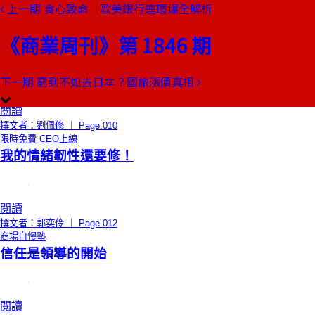
上一期
貪心致命 歐美銀行連環爆全解析
本期目錄
預覽文章
《商業周刊》第 1846 期
總編輯的話
寒武紀大爆發
下一期
窮到不如去日本？國旅漲價真相
閱讀
撰文者：劉佩修 ｜ Page.010
限時免費
CEO上線
我的情緒韌性還要修！
閱讀
撰文者：郭奕伶 ｜ Page.012
商場自慢塾
信任是領導的開始
閱讀