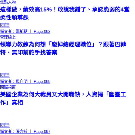
焦點人物
這樣做，績效高15%！敢說我錯了、承認脆弱的4堂
柔性領導課
閱讀
撰文者：鄭郁萌 ｜ Page.082
管理線上
領導力教練為何想「廢掉總經理職位」？跟著巴菲
特、無印前舵手找答案
閱讀
撰文者：馬自明 ｜ Page.088
國際視窗
美國企業為何大裁員又大開職缺，人資揭「幽靈工
作」真相
閱讀
撰文者：張方毓 ｜ Page.097