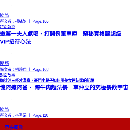
閱讀
撰文者：楊絲貽 ｜ Page.106
特別報導
邀第一夫人獻唱、打開骨董車庫 窺秘寶格麗超級
VIP招待心法
閱讀
撰文者：柯曉翔 ｜ Page.108
封面故事
咖啡沖三杯才滿意，豪門小兒子如何用美食連結家的記憶
憶阿嬤阿爸、 跨牛肉麵法餐 辜仲立的究極餐飲宇宙
閱讀
撰文者：林秀娟 ｜ Page.110
更多服務