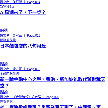
撰文者：何飛鵬 ｜ Page.014
新物種Biz
AI風潮來了，下一步？
閱讀
撰文者：黃冠華 ｜ Page.016
服務最前線
日本麵包店的八旬阿嬤
閱讀
撰文者：沈方正 ｜ Page.018
金融時報精選
新一輪金融中心之爭，香港、新加坡能取代舊避稅天
堂？
閱讀
撰文者：《金融時報》記者群 ｜ Page.020
投資焦點
核二廠除役誰受惠？重電業春天到了，中興電、東