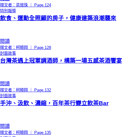
撰文者：梁旅珠 ｜ Page.124
特別報導
飲食、運動全照顧的房子，健康建築浪潮襲來
閱讀
撰文者：柯曉翔 ｜ Page.128
封面故事
台灣茶遇上冠軍調酒師，構築一場五感茶酒饗宴
閱讀
撰文者：柯曉翔 ｜ Page.132
封面故事
手沖、汲飲、濃縮，百年茶行變立飲茶Bar
閱讀
撰文者：柯曉翔 ｜ Page.135