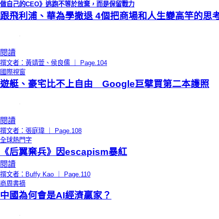
做自己的CEO》逃跑不等於放棄，而是保留戰力
跟飛利浦、華為學撤退 4個把商場和人生變高竿的思
閱讀
撰文者：黃靖萱、侯良儒 ｜ Page.104
國際視窗
遊艇、豪宅比不上自由 Google巨擘買第二本護照
閱讀
撰文者：張庭瑋 ｜ Page.108
全球熱門字
《后翼棄兵》因escapism暴紅
閱讀
撰文者：Buffy Kao ｜ Page.110
商周書摘
中國為何會是AI經濟贏家？