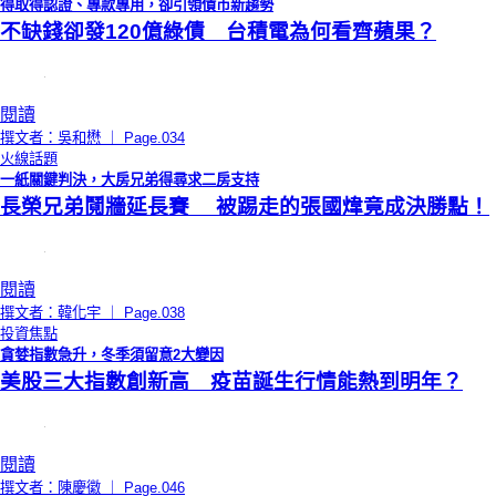
得取得認證、專款專用，卻引領債市新趨勢
不缺錢卻發120億綠債 台積電為何看齊蘋果？
閱讀
撰文者：吳和懋 ｜ Page.034
火線話題
一紙關鍵判決，大房兄弟得尋求二房支持
長榮兄弟鬩牆延長賽 被踢走的張國煒竟成決勝點！
閱讀
撰文者：韓化宇 ｜ Page.038
投資焦點
貪婪指數急升，冬季須留意2大變因
美股三大指數創新高 疫苗誕生行情能熱到明年？
閱讀
撰文者：陳慶徽 ｜ Page.046