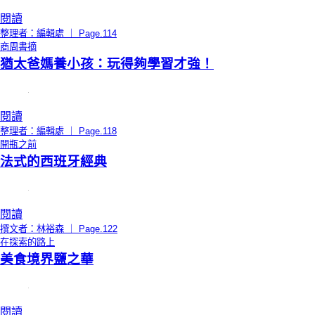
閱讀
整理者：編輯處 ｜ Page.114
商周書摘
猶太爸媽養小孩：玩得夠學習才強！
閱讀
整理者：編輯處 ｜ Page.118
開瓶之前
法式的西班牙經典
閱讀
撰文者：林裕森 ｜ Page.122
在探索的路上
美食境界鹽之華
閱讀