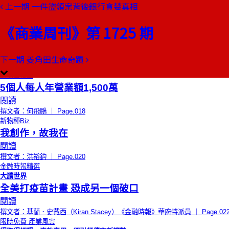
上一期
一件盜領案背後銀行貪婪真相
本期目錄
預覽文章
《商業周刊》第 1725 期
總編輯的話
做你相信的事
閱讀
下一期
菱角田生命奇蹟
撰文者：曠文琪 ｜ Page.016
商場自慢塾
5個人每人年營業額1,500萬
閱讀
撰文者：何飛鵬 ｜ Page.018
新物種Biz
我創作，故我在
閱讀
撰文者：洪裕鈞 ｜ Page.020
金融時報精選
大讀世界
全美打疫苗計畫 恐成另一個破口
閱讀
撰文者：基蘭．史戴西（Kiran Stacey）《金融時報》華府特派員 ｜ Page.02
限時免費
產業風雲