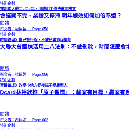
特別企劃
揮別累人的二○二○年，用聰明工作法重開機文
會議開不完、業績又停滯 明年績效如何加倍奉還？
閱讀
撰文者：楊倩蓉 ｜ Page.050
特別企劃
時間管理》自己管行程，不被秘書排程綁架
大聯大曾國棟活用二八法則：不做刪除，時間怎麼會
閱讀
撰文者：楊倩蓉 ｜ Page.056
特別企劃
習慣養成》改變小地方從夜貓子變晨型人
Dcard林裕欽推「原子習慣」：輸家有目標，贏家有
閱讀
撰文者：謝佩如 ｜ Page.062
特別企劃