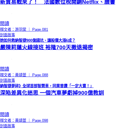
新貿易戰來了！ 法國數位稅開鍘Netflix、臉書
閱讀
撰文者：游羽棠 ｜ Page.081
封面故事
她如何救納智捷900億錢坑、讓股價大漲6成？
嚴陳莉蓮火線接班 裕隆700天撤退揭密
閱讀
撰文者：黃靖萱 ｜ Page.088
封面故事
納智捷夢碎》全球首部智慧車，同業曾讚「一定大賣！」
深陷差異化迷思 一個汽車夢虧掉900億教訓
閱讀
撰文者：黃靖萱 ｜ Page.098
封面故事