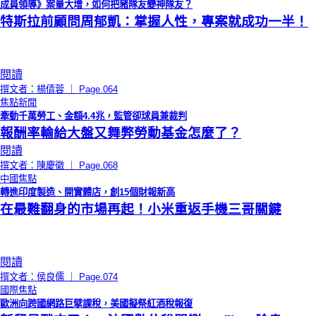
成員領導》案量大增，如何把豬隊友變神隊友？
特斯拉前顧問周郁凱：掌握人性，專案就成功一半！
閱讀
撰文者：楊倩蓉 ｜ Page.064
焦點新聞
牽動千萬勞工、金額4.4兆，監管卻球員兼裁判
報酬率輸給大盤又舞弊勞動基金怎麼了？
閱讀
撰文者：陳慶徽 ｜ Page.068
中國焦點
轉進印度製造、開實體店，創15個財報新高
在最難翻身的市場再起！小米重返手機三哥關鍵
閱讀
撰文者：侯良儒 ｜ Page.074
國際焦點
歐洲向跨國網路巨擘課稅，美國擬祭紅酒稅報復