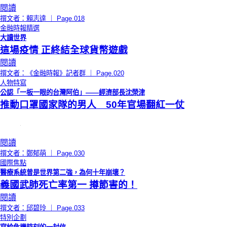
閱讀
撰文者：賴志達 ｜ Page.018
金融時報精選
大讀世界
這場疫情 正終結全球貨幣遊戲
閱讀
撰文者：《金融時報》記者群 ｜ Page.020
人物特寫
公認「一板一眼的台灣阿伯」——經濟部長沈榮津
推動口罩國家隊的男人 50年官場翻紅一仗
閱讀
撰文者：鄭郁萌 ｜ Page.030
國際焦點
醫療系統曾是世界第二強，為何十年崩壞？
義國武肺死亡率第一 撙節害的！
閱讀
撰文者：邱碧玲 ｜ Page.033
特別企劃