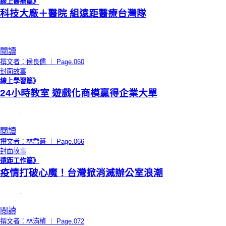
線上醫療篇》
科技大廠＋醫院 組遠距醫療台灣隊
閱讀
撰文者：侯良儒 ｜ Page.060
封面故事
線上學習篇》
24小時教室 遊戲化商模贏得企業大單
閱讀
撰文者：林喬慧 ｜ Page.066
封面故事
遠距工作篇》
疫情打破心魔！台灣掀消滅辦公室浪潮
閱讀
撰文者：林洧楨 ｜ Page.072