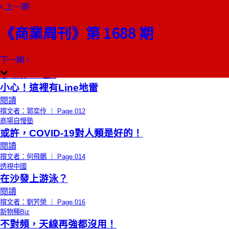
上一期
本期目錄
預覽文章
《商業周刊》第 1688 期
總編輯的話
災難中 你最不會後悔的事
閱讀
下一期
撰文者：曠文琪 ｜ Page.010
限時免費
CEO上線
小心！這裡有Line地雷
閱讀
撰文者：郭奕伶 ｜ Page.012
商場自慢塾
或許，COVID-19對人類是好的！
閱讀
撰文者：何飛鵬 ｜ Page.014
透視中國
在沙發上游泳？
閱讀
撰文者：劉芳榮 ｜ Page.016
新物種Biz
不對頻，天線再強都沒用！