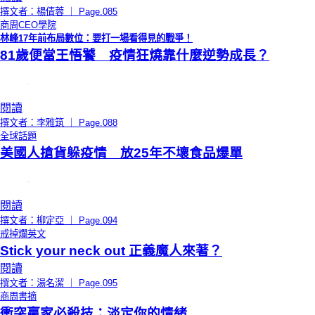
撰文者：楊倩蓉 ｜ Page.085
商周CEO學院
林峰17年前布局數位：要打一場看得見的戰爭！
81歲便當王悟饕 疫情狂燒靠什麼逆勢成長？
閱讀
撰文者：李雅筑 ｜ Page.088
全球話題
美國人搶貨躲疫情 放25年不壞食品爆單
閱讀
撰文者：柳定亞 ｜ Page.094
戒掉爛英文
Stick your neck out 正義魔人來著？
閱讀
撰文者：湯名潔 ｜ Page.095
商周書摘
衝突贏家必殺技：淡定你的情緒