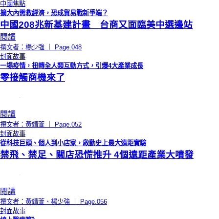
中國焦點
擴大內需救經濟，恐成貿易戰新爭端？
中國208兆新基建計畫 台商又面臨美中選邊站
閱讀
撰文者：楊少強 ｜ Page.048
封面故事
一場疫情，扭轉全人類互動方式，引爆4大產業成長
零接觸商機來了
閱讀
撰文者：黃靖萱 ｜ Page.052
封面故事
從科技巨頭、個人到小店家，啟動史上最大遠距實驗
禁飛、禁足、關店恐慌推升 4個遠距產業大噴發
閱讀
撰文者：黃靖萱、楊少強 ｜ Page.056
封面故事