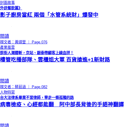
封面故事
外送餐飲篇》
影子廚房當紅 兩個「水管系統財」爆發中
閱讀
撰文者：黃靖萱 ｜ Page.076
產業風雲
逛街人潮腰斬，京站、銀泰帶顧客上線血拼！
樓管吃播部隊、雲櫃姐大軍 百貨搶進+1新財路
閱讀
撰文者：蔡茹涵 ｜ Page.082
人物特寫
台大法律系畢業不當律師，寧走一條孤獨的路
病毒檢疫、心經都能翻 阿中部長背後的手語神翻譯
閱讀