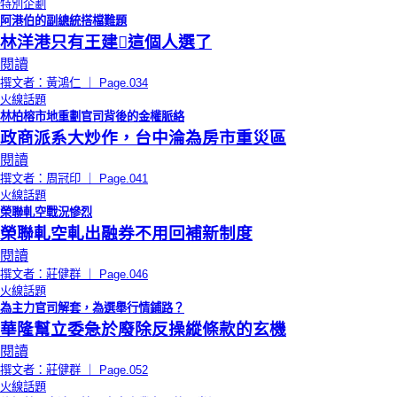
特別企劃
阿港伯的副總統搭檔難題
林洋港只有王建這個人選了
閱讀
撰文者：黃鴻仁 ｜ Page.034
火線話題
林柏榕市地重劃官司背後的金權脈絡
政商派系大炒作，台中淪為房市重災區
閱讀
撰文者：周冠印 ｜ Page.041
火線話題
榮聯軋空戰況慘烈
榮聯軋空軋出融券不用回補新制度
閱讀
撰文者：莊健群 ｜ Page.046
火線話題
為主力官司解套，為選舉行情鋪路？
華隆幫立委急於廢除反操縱條款的玄機
閱讀
撰文者：莊健群 ｜ Page.052
火線話題