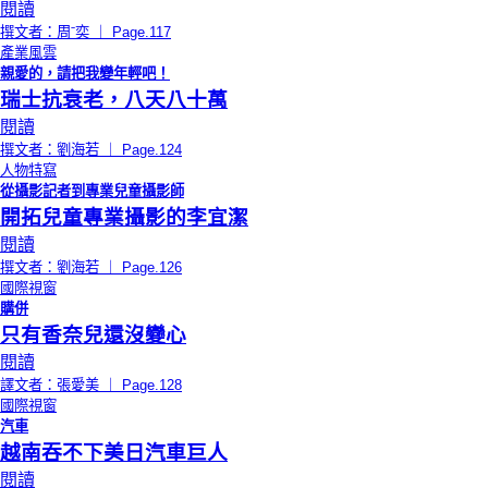
閱讀
撰文者：周ˉ奕 ｜ Page.117
產業風雲
親愛的，請把我變年輕吧！
瑞士抗衰老，八天八十萬
閱讀
撰文者：劉海若 ｜ Page.124
人物特寫
從攝影記者到專業兒童攝影師
開拓兒童專業攝影的李宜潔
閱讀
撰文者：劉海若 ｜ Page.126
國際視窗
購併
只有香奈兒還沒變心
閱讀
譯文者：張愛美 ｜ Page.128
國際視窗
汽車
越南吞不下美日汽車巨人
閱讀