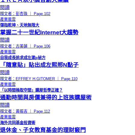
閱讀
撰文者：彭杏珠 ｜ Page.102
產業風雲
彈指乾坤、天地無限大
掌握二十一世紀Internet大趨勢
閱讀
撰文者：古美蓮 ｜ Page.106
產業風雲
自我成長追求成左漱p祕方
「隨意貼」貼出成左熙郱N點子
閱讀
撰文者：EFFREY H.GITOMER ｜ Page.110
產業風雲
「以時間換取空間」購屋哲學正確？
通勤時間與房價兼得的上班族購屋術
閱讀
撰文者：黃振吉 ｜ Page.112
產業風雲
海外共同基金投資術
退休金、子女教育基金的理財竅門