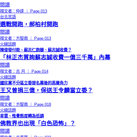
閱讀
撰文者：仲達 ｜ Page.013
台北耳語
選戰開跑，郝柏村開跑
閱讀
撰文者：方智南 ｜ Page.013
火線話題
陳俊發付款、蘇志仁跑腿、蘇志誠收費？
「林正杰質詢蘇志誠收費一億三千萬」內幕
閱讀
撰文者：古 月 ｜ Page.014
火線話題
國民黨不分區立委提名幕後的高層角力
王又曾捐三億，保送王令麟當立委？
閱讀
撰文者：方智南 ｜ Page.018
火線話題
星雲、惟覺態度轉為低調
佛教界也出現「白色恐怖」？
閱讀