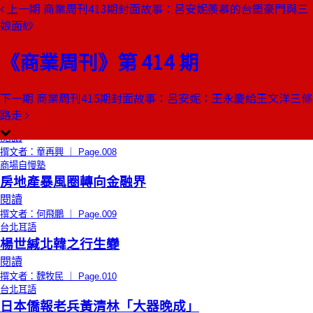
上一期
商業周刊413期封面故事：呂安妮羨慕的台塑豪門與三
本期目錄
娘面紗
預覽文章
創辦人聊天室
《商業周刊》第 414 期
不是同志，就是敵人
閱讀
撰文者：金惟純 ｜ Page.008
下一期
商業周刊415期封面故事：呂安妮：王永慶給王文洋三條
童再興專欄
路走
陳履安的第四勢力與林洋港的抉擇
閱讀
撰文者：童再興 ｜ Page.008
商場自慢塾
房地產暴風圈轉向金融界
閱讀
撰文者：何飛鵬 ｜ Page.009
台北耳語
楊世緘北韓之行生變
閱讀
撰文者：魏牧民 ｜ Page.010
台北耳語
日本僑報老兵黃清林「大器晚成」