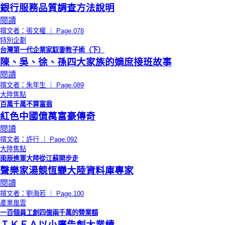
銀行服務品質調查方法說明
閱讀
撰文者：張文權 ｜ Page.078
特別企劃
台灣第一代企業家馭妻教子術（下）
陳、吳、徐、孫四大家族的嫡庶接班故事
閱讀
撰文者：朱年生 ｜ Page.089
大陸焦點
百萬千萬不算富翁
紅色中國億萬富豪傳奇
閱讀
撰文者：許行 ｜ Page.092
大陸焦點
雨辰進軍大陸從江蘇開步走
聲樂家湯競恆變大陸資料庫專家
閱讀
撰文者：劉海若 ｜ Page.100
產業風雲
一百個員工創四億兩千萬的營業額
ＩＫＥＡ以小廣告創大業績