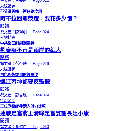
撰文者：古美蓮 ｜ Page.022
火線話題
不分區落榜，連任路坎坷
阿不拉回鄉競選，要花多少億？
閱讀
撰文者：陳得明 ｜ Page.024
人物特寫
中共全面封鎖劉泰英
劉泰英不再是兩岸的紅人
閱讀
撰文者：彭杏珠 ｜ Page.026
火線話題
白色恐怖燒到財經單位
連江丙坤都要反監聽
閱讀
撰文者：彭杏珠 ｜ Page.029
特別企劃
三位副總統參選人財力比較
連戰是富翁王清峰是富婆謝長廷小康
閱讀
撰文者：黃鴻仁 ｜ Page.030