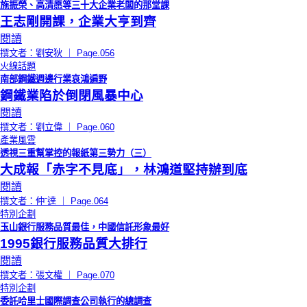
施振榮、高清愿等三十大企業老闆的那堂課
王志剛開課，企業大亨到齊
閱讀
撰文者：劉安狄 ｜ Page.056
火線話題
南部鋼鐵週邊行業哀鴻遍野
鋼鐵業陷於倒閉風暴中心
閱讀
撰文者：劉立偉 ｜ Page.060
產業風雲
透視三重幫掌控的報紙第三勢力（三）
大成報「赤字不見底」，林鴻道堅持辦到底
閱讀
撰文者：仲ˉ達 ｜ Page.064
特別企劃
玉山銀行服務品質最佳，中國信託形象最好
1995銀行服務品質大排行
閱讀
撰文者：張文權 ｜ Page.070
特別企劃
委託哈里士國際調查公司執行的總調查