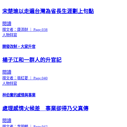
宋楚瑜以走遍台灣為省長生涯劃上句點
閱讀
撰文者：康添財 ｜ Page.038
人物特寫
開發改制，大家升官
楊子江和一群人的升官記
閱讀
撰文者：張紅菱 ｜ Page.040
人物特寫
林伯實的感情與事業
處理感情火候差 事業卻得乃父真傳
閱讀
撰文者：李明麟 ｜ Page.042