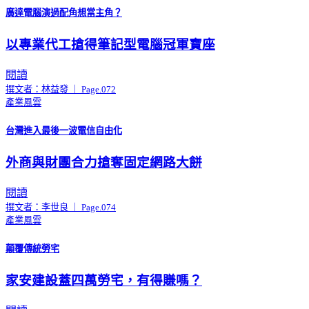
廣達電腦演過配角想當主角？
以專業代工搶得筆記型電腦冠軍寶座
閱讀
撰文者：林益發 ｜ Page.072
產業風雲
台灣進入最後一波電信自由化
外商與財團合力搶奪固定網路大餅
閱讀
撰文者：李世良 ｜ Page.074
產業風雲
顛覆傳統勞宅
家安建設蓋四萬勞宅，有得賺嗎？