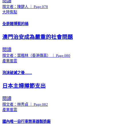
閱讀
撰文者：陳鍵人 ｜ Page.078
大陸焦點
全是賭博惹的禍
澳門治安成為嚴重的社會問題
閱讀
撰文者：葉楓林（香港傳真） ｜ Page.080
產業風雲
泡沫破滅之後……
日本主婦撙節支出
閱讀
撰文者：林秀貞 ｜ Page.082
產業風雲
國內唯一自行車煞車器製造廠