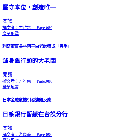
堅守本位，創造唯一
閱讀
撰文者：方雅惠 ｜ Page.086
產業風雲
利奇董事長林阿平由老師轉成「黑手」
渾身舊行頭的大老闆
閱讀
撰文者：方雅惠 ｜ Page.086
產業風雲
日本金融危機引發連鎖反應
日系銀行暫緩在台設分行
閱讀
撰文者：游育蓁 ｜ Page.090