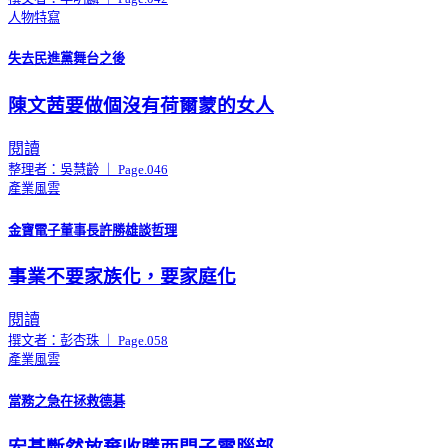
人物特寫
失去民進黨舞台之後
陳文茜要做個沒有荷爾蒙的女人
閱讀
整理者：吳慧齡 ｜ Page.046
產業風雲
金寶電子董事長許勝雄談哲理
事業不要家族化，要家庭化
閱讀
撰文者：彭杏珠 ｜ Page.058
產業風雲
當務之急在拯救德碁
宏碁斷然放棄收購西門子電腦部