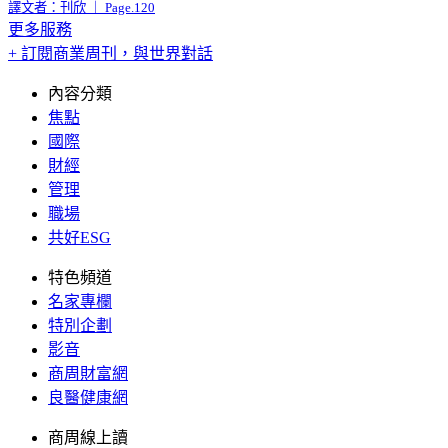
譯文者：刊欣 ｜ Page.120
更多服務
+ 訂閱商業周刊，與世界對話
內容分類
焦點
國際
財經
管理
職場
共好ESG
特色頻道
名家專欄
特別企劃
影音
商周財富網
良醫健康網
商周線上讀