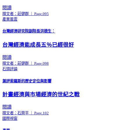
閱讀
撰文者：莊健群 ｜ Page.095
產業風雲
台灣經濟研究院副院長洪德生：
台灣經濟能成長五％已經很好
閱讀
撰文者：莊健群 ｜ Page.098
石頭評論
兼評索羅斯的歷史定位與影響
計畫經濟與市場經濟的世紀之戰
閱讀
撰文者：石齊平 ｜ Page.102
國際視窗