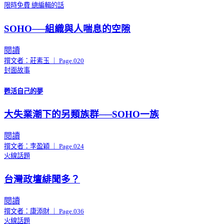
限時免費
總編輯的話
SOHO──組織與人喘息的空隙
閱讀
撰文者：莊素玉 ｜ Page.020
封面故事
甦活自己的夢
大失業潮下的另類族群──SOHO一族
閱讀
撰文者：李盈穎 ｜ Page.024
火線話題
台灣政壇緋聞多？
閱讀
撰文者：康添財 ｜ Page.036
火線話題