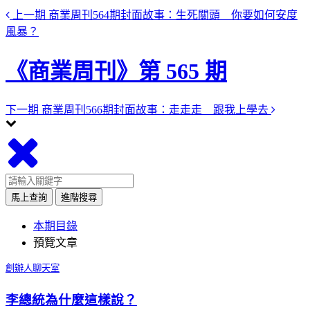
上一期
商業周刊564期封面故事：生死關頭 你要如何安度
風暴？
《商業周刊》第 565 期
下一期
商業周刊566期封面故事：走走走 跟我上學去
馬上查詢
進階搜尋
本期目錄
預覽文章
創辦人聊天室
李總統為什麼這樣說？