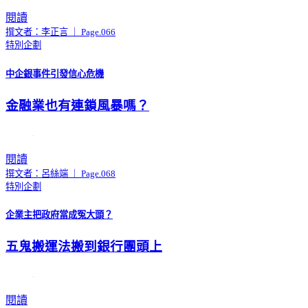
閱讀
撰文者：李正言 ｜ Page.066
特別企劃
中企銀事件引發信心危機
金融業也有連鎖風暴嗎？
閱讀
撰文者：呂絲端 ｜ Page.068
特別企劃
企業主把政府當成冤大頭？
五鬼搬運法搬到銀行團頭上
閱讀