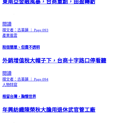
東南亞金融風暴，台商重創，由盈轉虧
閱讀
撰文者：古美蓮 ｜ Page.093
產業風雲
稅很簡單、但費不透明
外銷增值稅大帽子下，台商十字路口停看聽
閱讀
撰文者：古美蓮 ｜ Page.094
人物特寫
根留台灣，胸懷世界
年興紡織陳榮秋大膽用退休武官管工廠