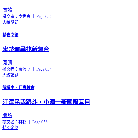
閱讀
撰文者：李世良 ｜ Page.050
火線話題
精省之後
宋楚瑜尋找新舞台
閱讀
撰文者：康添財 ｜ Page.054
火線話題
解讀中、日高峰會
江澤民栽跟斗，小淵一新國際耳目
閱讀
撰文者：林杉 ｜ Page.056
特別企劃