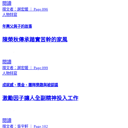
閱讀
撰文者：謝宏媛 ｜ Page.096
人物特寫
年興父與子的故事
陳榮秋傳承踏實苦幹的家風
閱讀
撰文者：謝宏媛 ｜ Page.099
人物特寫
成就感、獎金、團隊樂趣與被認識
激勵因子讓人全副精神投入工作
閱讀
撰文者：吳宇軒 ｜ Page.102