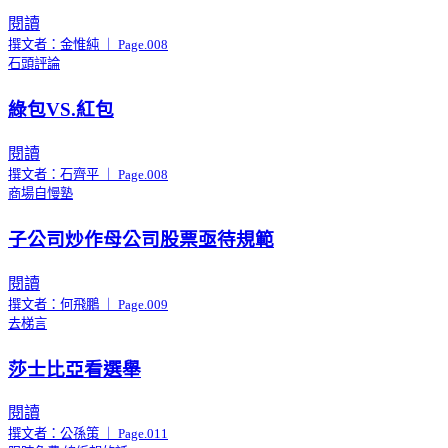
閱讀
撰文者：金惟純 ｜ Page.008
石頭評論
綠包VS.紅包
閱讀
撰文者：石齊平 ｜ Page.008
商場自慢塾
子公司炒作母公司股票亟待規範
閱讀
撰文者：何飛鵬 ｜ Page.009
去梯言
莎士比亞看選舉
閱讀
撰文者：公孫策 ｜ Page.011