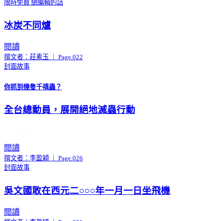
限時免費
總編輯的話
冰炭不同爐
閱讀
撰文者：莊素玉 ｜ Page.022
封面故事
你抓到幾隻千禧蟲？
全台總動員，展開絕地滅蟲行動
閱讀
撰文者：李盈穎 ｜ Page.026
封面故事
吳文國敢在西元二○○○年一月一日坐飛機
閱讀