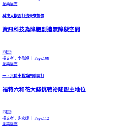
產業風雲
科技大觀園打造未來憧憬
資訊科技為障胞創造無障礙空間
閱讀
撰文者：李盈穎 ｜ Page.108
產業風雲
一．六房車戰第四季開打
福特六和花大錢挑戰裕隆盟主地位
閱讀
撰文者：謝宏媛 ｜ Page.112
產業風雲