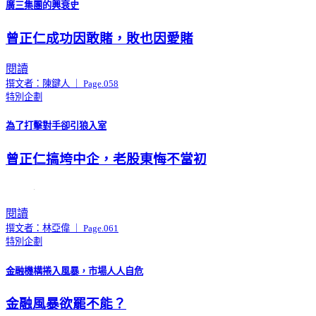
廣三集團的興衰史
曾正仁成功因敢賭，敗也因愛賭
閱讀
撰文者：陳鍵人 ｜ Page.058
特別企劃
為了打擊對手卻引狼入室
曾正仁搞垮中企，老股東悔不當初
閱讀
撰文者：林亞偉 ｜ Page.061
特別企劃
金融機構捲入風暴，市場人人自危
金融風暴欲罷不能？