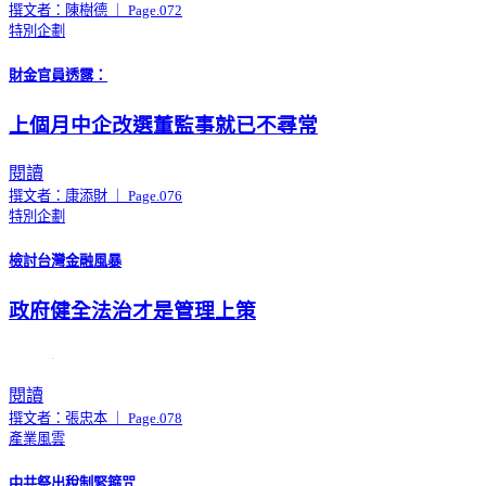
撰文者：陳樹德 ｜ Page.072
特別企劃
財金官員透露：
上個月中企改選董監事就已不尋常
閱讀
撰文者：康添財 ｜ Page.076
特別企劃
檢討台灣金融風暴
政府健全法治才是管理上策
閱讀
撰文者：張忠本 ｜ Page.078
產業風雲
中共祭出稅制緊箍咒