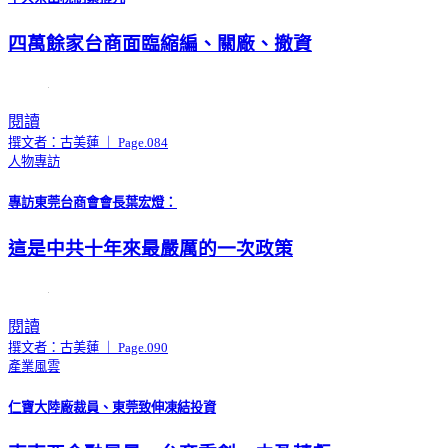
四萬餘家台商面臨縮編、關廠、撤資
閱讀
撰文者：古美蓮 ｜ Page.084
人物專訪
專訪東莞台商會會長葉宏燈：
這是中共十年來最嚴厲的一次政策
閱讀
撰文者：古美蓮 ｜ Page.090
產業風雲
仁寶大陸廠裁員、東莞致伸凍結投資