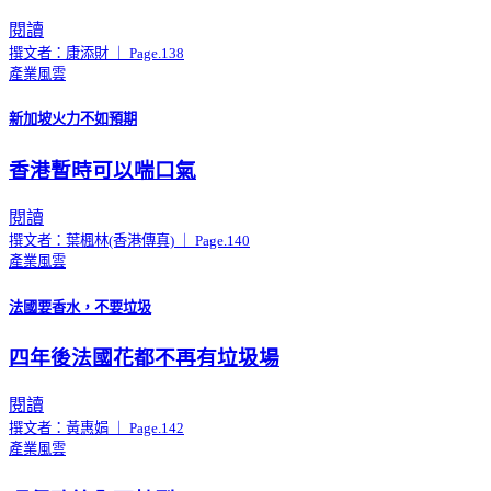
閱讀
撰文者：康添財 ｜ Page.138
產業風雲
新加坡火力不如預期
香港暫時可以喘口氣
閱讀
撰文者：葉楓林(香港傳真) ｜ Page.140
產業風雲
法國要香水，不要垃圾
四年後法國花都不再有垃圾場
閱讀
撰文者：黃惠娟 ｜ Page.142
產業風雲