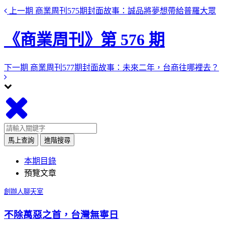
上一期
商業周刊575期封面故事：誠品將夢想帶給普羅大眾
《商業周刊》第 576 期
下一期
商業周刊577期封面故事：未來二年，台商往哪裡去？
馬上查詢
進階搜尋
本期目錄
預覽文章
創辦人聊天室
不除萬惡之首，台灣無寧日