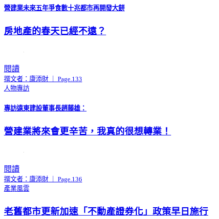
營建業未來五年爭食數十兆都市再開發大餅
房地產的春天已經不遠？
閱讀
撰文者：康添財 ｜ Page.133
人物專訪
專訪遠東建設董事長趙藤雄：
營建業將來會更辛苦，我真的很想轉業！
閱讀
撰文者：康添財 ｜ Page.136
產業風雲
老舊都市更新加速「不動產證券化」政策早日施行