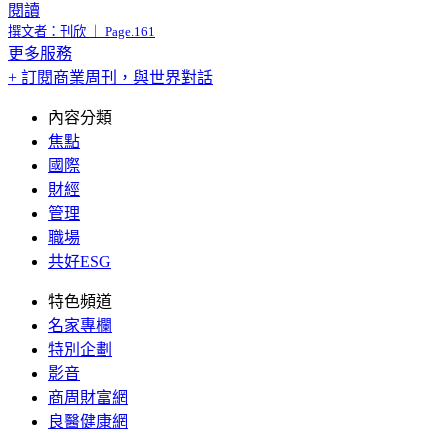
閱讀
撰文者：刊欣 ｜ Page.161
更多服務
+ 訂閱商業周刊，與世界對話
內容分類
焦點
國際
財經
管理
職場
共好ESG
特色頻道
名家專欄
特別企劃
影音
商周財富網
良醫健康網