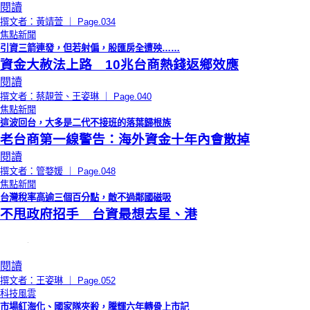
閱讀
撰文者：黃靖萱 ｜ Page.034
焦點新聞
引資三箭連發，但若射偏，股匯房全遭殃……
資金大赦法上路 10兆台商熱錢返鄉效應
閱讀
撰文者：蔡靚萱、王姿琳 ｜ Page.040
焦點新聞
這波回台，大多是二代不接班的落葉歸根族
老台商第一線警告：海外資金十年內會散掉
閱讀
撰文者：管婺媛 ｜ Page.048
焦點新聞
台灣稅率高逾三個百分點，敵不過鄰國磁吸
不甩政府招手 台資最想去星、港
閱讀
撰文者：王姿琳 ｜ Page.052
科技風雲
市場紅海化、國家隊夾殺，騰輝六年轉骨上市記