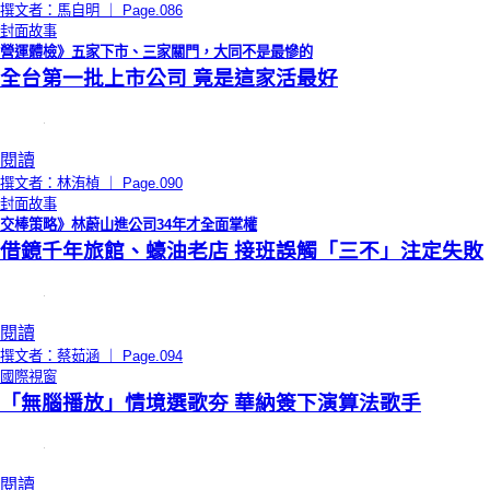
撰文者：馬自明 ｜ Page.086
封面故事
營運體檢》五家下市、三家關門，大同不是最慘的
全台第一批上市公司 竟是這家活最好
閱讀
撰文者：林洧楨 ｜ Page.090
封面故事
交棒策略》林蔚山進公司34年才全面掌權
借鏡千年旅館、蠔油老店 接班誤觸「三不」注定失敗
閱讀
撰文者：蔡茹涵 ｜ Page.094
國際視窗
「無腦播放」情境選歌夯 華納簽下演算法歌手
閱讀