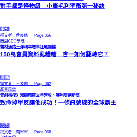
對手都是怪物級 小廠毛利率衝第一秘訣
閱讀
撰文者：侯良儒 ｜ Page.056
商周CEO學院
醫材通路王淨利年增率狂飆關鍵
150萬會員資料亂糟糟 杏一如何翻轉它？
閱讀
撰文者：王姿琳 ｜ Page.062
產業風雲
青創楷模》鴻碩精密去年營收、獲利雙創新高
致命掉單反讓他成功！一條訊號線的全球霸主
閱讀
撰文者：賴寧寧 ｜ Page.068