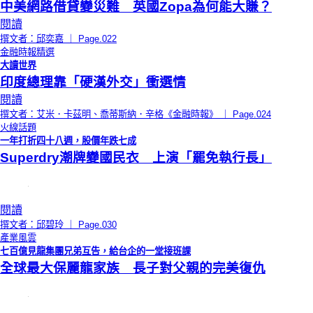
中美網路借貸變災難 英國Zopa為何能大賺？
閱讀
撰文者：邱奕嘉 ｜ Page.022
金融時報精選
大讀世界
印度總理靠「硬漢外交」衝選情
閱讀
撰文者：艾米．卡茲明、喬蒂斯納．辛格《金融時報》 ｜ Page.024
火線話題
一年打折四十八週，股價年跌七成
Superdry潮牌變國民衣 上演「罷免執行長」
閱讀
撰文者：邱碧玲 ｜ Page.030
產業風雲
七百億見龍集團兄弟互告，給台企的一堂接班課
全球最大保麗龍家族 長子對父親的完美復仇