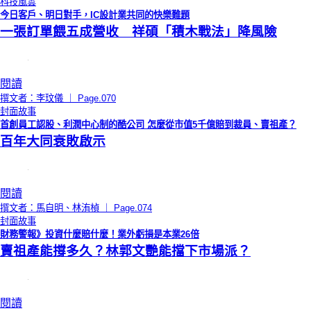
科技風雲
今日客戶、明日對手，IC設計業共同的快樂難題
一張訂單餵五成營收 祥碩「積木戰法」降風險
閱讀
撰文者：李玟儀 ｜ Page.070
封面故事
首創員工認股、利潤中心制的酷公司 怎麼從市值5千億賠到裁員、賣祖產？
百年大同衰敗啟示
閱讀
撰文者：馬自明、林洧楨 ｜ Page.074
封面故事
財務警報》投資什麼賠什麼！業外虧損是本業26倍
賣祖產能撐多久？林郭文艷能擋下市場派？
閱讀