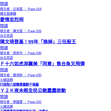
閱讀
撰文者：公孫策 ｜ Page.018
陳文茜專欄
愛情忠烈祠
閱讀
撰文者：陳文茜 ｜ Page.026
台北耳語
陳文琦登基！99年「換掉」三任股王
閱讀
撰文者：郭奕伶 ｜ Page.030
台北耳語
Ｆ十六如虎添翼美「同意」售台魚叉飛彈
閱讀
撰文者：康添財 ｜ Page.030
火線話題
行政院八部聯軍圍剿千禧蟲
Ｙ２Ｋ夜未眠全民公敵蠢蠢欲動
閱讀
撰文者：廖國寶 ｜ Page.032
火線話題