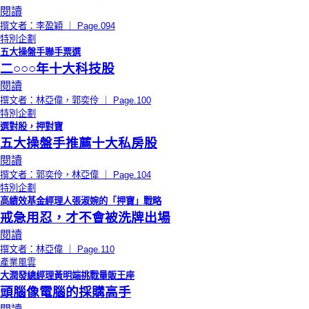
閱讀
撰文者：李盈穎 ｜ Page.094
特別企劃
五大操盤手聯手票選
二○○○年十大科技股
閱讀
撰文者：林亞偉，郭奕伶 ｜ Page.100
特別企劃
選對股，押對寶
五大操盤手推薦十大私房股
閱讀
撰文者：郭奕伶，林亞偉 ｜ Page.104
特別企劃
高績效基金經理人張淑婉的「押寶」戰略
戒急用忍，才不會被洗牌出場
閱讀
撰文者：林亞偉 ｜ Page.110
產業風雲
大潤發總經理黃明端挑戰量販王座
頭腦像電腦的採購高手