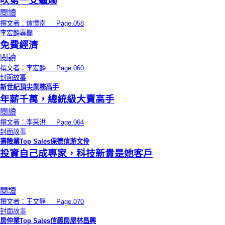
吹第一支蠟燭
閱讀
撰文者：信懷南 ｜ Page.058
李宏麟專欄
免費經濟
閱讀
撰文者：李宏麟 ｜ Page.060
封面故事
新世紀頂尖業務高手
年薪千萬，總統級大賣高手
閱讀
撰文者：李采洪 ｜ Page.064
封面故事
壽險業Top Sales保德信游文伶
投資自己成專家，科技新貴是她客戶
閱讀
撰文者：王文靜 ｜ Page.070
封面故事
房仲業Top Sales信義房屋林昌興