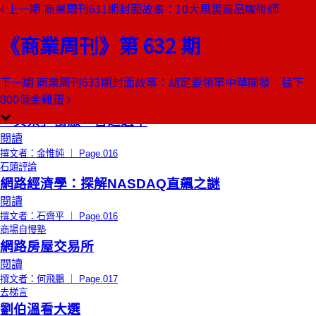
上一期
商業周刊631期封面故事：10大風雲商品魔術師
本期目錄
預覽文章
《商業周刊》第 632 期
限時免費
總編輯的話
千禧年，變變變
閱讀
下一期
商業周刊633期封面故事：胡定要領軍中華開發 猛下
撰文者：編者的話 ｜ Page.008
800億金雞蛋
創辦人聊天室
「興票」衝激，言之過早
閱讀
撰文者：金惟純 ｜ Page.016
石頭評論
網路經濟學：探解NASDAQ直飆之謎
閱讀
撰文者：石齊平 ｜ Page.016
商場自慢塾
網路房屋交易所
閱讀
撰文者：何飛鵬 ｜ Page.017
去梯言
劉伯溫看大選