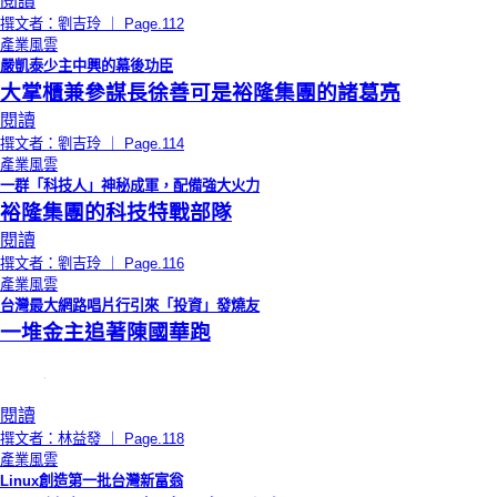
閱讀
撰文者：劉吉玲 ｜ Page.112
產業風雲
嚴凱泰少主中興的幕後功臣
大掌櫃兼參謀長徐善可是裕隆集團的諸葛亮
閱讀
撰文者：劉吉玲 ｜ Page.114
產業風雲
一群「科技人」神秘成軍，配備強大火力
裕隆集團的科技特戰部隊
閱讀
撰文者：劉吉玲 ｜ Page.116
產業風雲
台灣最大網路唱片行引來「投資」發燒友
一堆金主追著陳國華跑
閱讀
撰文者：林益發 ｜ Page.118
產業風雲
Linux創造第一批台灣新富翁