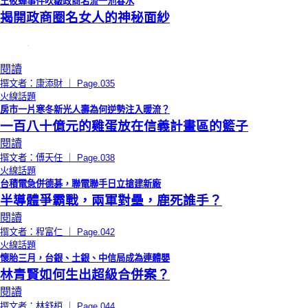
王筱蟬事件吹皺政商名流一池春水
揭開政商圈名女人的神秘面紗
閱讀
撰文者：康添財 ｜ Page.035
火線話題
房市一片寒冬新光人壽為何逆勢注入暖流？
一百八十億元的雞蛋放在信義計畫區的籃子
閱讀
撰文者：傅天任 ｜ Page.038
火線話題
台積電急併德碁，聯電聯手日立搶建新廠
半導體爭霸戰，兩軍對壘，鹿死誰手？
閱讀
撰文者：程富仁 ｜ Page.042
火線話題
懷胎三月，台銀、土銀、中信局成為連體嬰
林青賢如何生出超級合併案？
閱讀
撰文者：林舒桓 ｜ Page.044