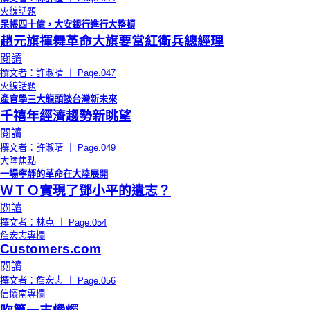
火線話題
呆帳四十億，大安銀行進行大整頓
趙元旗揮舞革命大旗要當紅衛兵總經理
閱讀
撰文者：許淑晴 ｜ Page.047
火線話題
產官學三大龍頭談台灣新未來
千禧年經濟趨勢新眺望
閱讀
撰文者：許淑晴 ｜ Page.049
大陸焦點
一場寧靜的革命在大陸展開
ＷＴＯ實現了鄧小平的遺志？
閱讀
撰文者：林克 ｜ Page.054
詹宏志專欄
Customers.com
閱讀
撰文者：詹宏志 ｜ Page.056
信懷南專欄