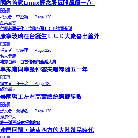
國內首家Linux概念股每股飆價一八○
閱讀
撰文者：李盈穎 ｜ Page.120
產業風雲
供應必要元件，協助台灣ＬＣＤ進軍全球
康寧玻璃在台誕生ＬＣＤ大廠喜出望外
閱讀
撰文者：金麗萍 ｜ Page.126
名人健康
補穿白紗，白首偕老的金婚大典
辜振甫與辜嚴倬雲夫唱婦隨五十年
閱讀
撰文者：任美珍 ｜ Page.128
經濟學人
美國勞工左右高爾總統選戰勝敗
閱讀
譯文者：黃翌弘 ｜ Page.130
經濟學人
統一列車尚未抵達終站
澳門回歸，結束西方的大陸殖民時代
閱讀