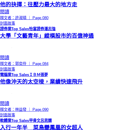
他的抉擇：往壓力最大的地方走
閱讀
撰文者：許淑晴 ｜ Page.080
封面故事
證券業Top Sales怡富證券潘志強
大學「文藝青年」縱橫股市的百億神通
閱讀
撰文者：郭奕伶 ｜ Page.084
封面故事
電腦業Top SalesＩＢＭ張夢
他像沖天的太空梭，業績快速飛升
閱讀
撰文者：林益發 ｜ Page.090
封面故事
軟體業Top Sales甲骨文呂思嫻
入行一年半 菜鳥變鳳凰的女超人