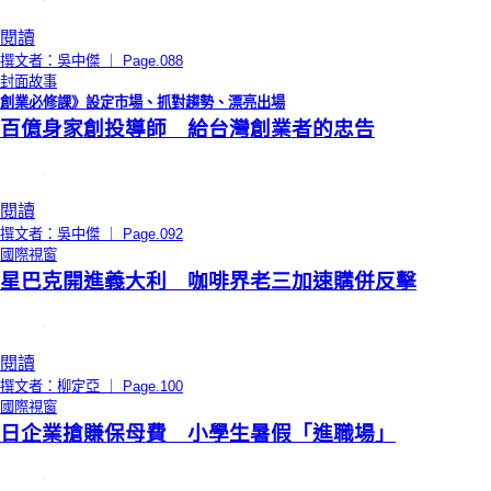
閱讀
撰文者：吳中傑 ｜ Page.088
封面故事
創業必修課》設定市場、抓對趨勢、漂亮出場
百億身家創投導師 給台灣創業者的忠告
閱讀
撰文者：吳中傑 ｜ Page.092
國際視窗
星巴克開進義大利 咖啡界老三加速購併反擊
閱讀
撰文者：柳定亞 ｜ Page.100
國際視窗
日企業搶賺保母費 小學生暑假「進職場」