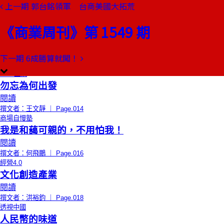
上一期
郭台銘領軍 台商美國大拓荒
本期目錄
預覽文章
《商業周刊》第 1549 期
限時免費
編者的話
自己出考題的時代
閱讀
下一期
6成勝算就闖！
撰文者：郭奕伶 ｜ Page.012
CEO上線
勿忘為何出發
閱讀
撰文者：王文靜 ｜ Page.014
商場自慢塾
我是和藹可親的，不用怕我！
閱讀
撰文者：何飛鵬 ｜ Page.016
經營4.0
文化創造產業
閱讀
撰文者：洪裕鈞 ｜ Page.018
透視中國
人民幣的味道