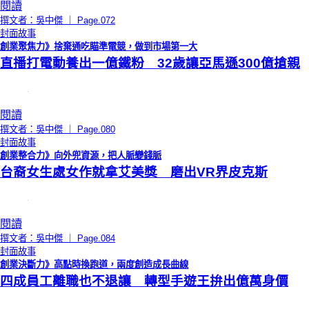
閱讀
撰文者：吳中傑 ｜ Page.072
封面故事
創業聚焦力》捨棄通吃瞄準電競，做到市場第一大
直播打電動養出一億鐵粉 32歲讓亞馬遜300億搶親
閱讀
撰文者：吳中傑 ｜ Page.080
封面故事
創業整合力》向外兜資源，把人脈變錢脈
台裔女生處女作就拿艾美獎 磨出VR界皮克斯
閱讀
撰文者：吳中傑 ｜ Page.084
封面故事
創業決斷力》高點時換跑道，兩度創造成長曲線
四成員工離職也不退讓 轉型手遊王拚出億萬身價