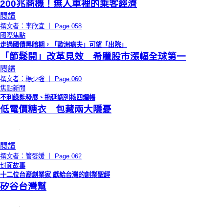
200兆商機！無人車裡的乘客經濟
閱讀
撰文者：李欣宜 ｜ Page.058
國際焦點
走過國債黑暗期，「歐洲病夫」可望「出院」
「節鬆開」改革見效 希臘股市漲幅全球第一
閱讀
撰文者：楊少強 ｜ Page.060
焦點新聞
不利綠能發展、拖延認列核四爛帳
低電價糖衣 包藏兩大隱憂
閱讀
撰文者：管婺媛 ｜ Page.062
封面故事
十二位台裔創業家 獻給台灣的創業聖經
矽谷台灣幫