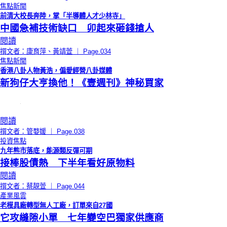
焦點新聞
前清大校長奔陸，掌「半導體人才少林寺」
中國急補技術缺口 卯起來砸錢搶人
閱讀
撰文者：康育萍、黃靖萱 ｜ Page.034
焦點新聞
香港八卦人物黃浩，偏愛經營八卦媒體
新狗仔大亨換他！《壹週刊》神秘買家
閱讀
撰文者：管婺媛 ｜ Page.038
投資焦點
九年熊市落底，能源類反彈可期
接棒股債熱 下半年看好原物料
閱讀
撰文者：蔡靚萱 ｜ Page.044
產業風雲
老模具廠轉型無人工廠，訂單來自27國
它攻縫隙小單 七年變空巴獨家供應商