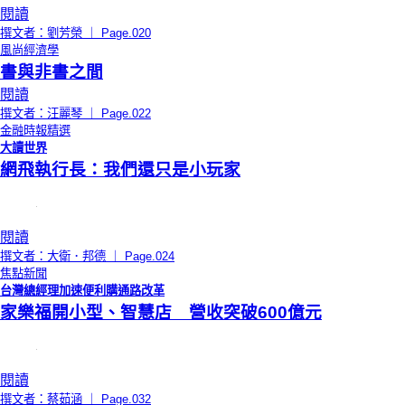
閱讀
撰文者：劉芳榮 ｜ Page.020
風尚經濟學
書與非書之間
閱讀
撰文者：汪麗琴 ｜ Page.022
金融時報精選
大讀世界
網飛執行長：我們還只是小玩家
閱讀
撰文者：大衛．邦德 ｜ Page.024
焦點新聞
台灣總經理加速便利購通路改革
家樂福開小型、智慧店 營收突破600億元
閱讀
撰文者：蔡茹涵 ｜ Page.032