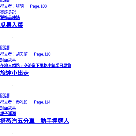
撰文者：張明 ｜ Page.108
饕姊食記
饕姊品味誌
瓜果入菜
閱讀
撰文者：胡天蘭 ｜ Page.110
封面故事
在地人領路，交流道下風格小鎮半日晃悠
旅途小出走
閱讀
撰文者：秦雅如 ｜ Page.114
封面故事
親子溪湖
搭蒸汽五分車 動手捏麵人