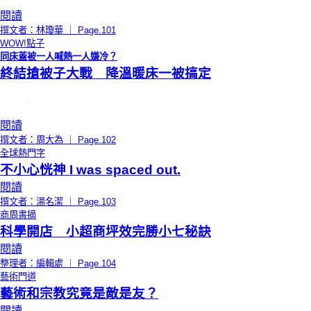
閱讀
撰文者：林瓊華 ｜ Page.101
WOW!點子
同床蓋被一人喊熱一人嫌冷？
終結搶被子大戰 降溫暖床一被搞定
閱讀
撰文者：周大為 ｜ Page.102
全球熱門字
不小心恍神 I was spaced out.
閱讀
撰文者：湯名潔 ｜ Page.103
商周書摘
科學開店 小超商坪效完勝小七秘訣
閱讀
整理者：編輯處 ｜ Page.104
藝術門道
藝術和宗教究竟是敵是友？
閱讀