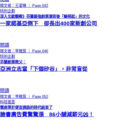
撰文者：王姿琳 ｜ Page.042
特別企劃
深入北歐觀察》芬蘭最強創業潮背後「輸得起」的文化
一家諾基亞倒下 卻長出400家新創公司
閱讀
撰文者：李雅筑 ｜ Page.046
特別企劃
芬蘭創業教父：
亞洲立志當「下個矽谷」，非常盲從
閱讀
撰文者：李雅筑 ｜ Page.052
科技風雲
電商等於便宜通路的時代結束了
臉書廣告費驚驚漲 86小舖減薪元凶！