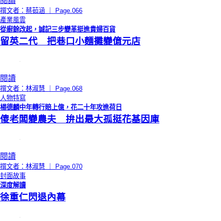
閱讀
撰文者：蔡茹涵 ｜ Page.066
產業風雲
從廚餘改起，誠記三步變革挺進貴婦百貨
留英二代 把巷口小麵攤變億元店
閱讀
撰文者：林淑慧 ｜ Page.068
人物特寫
楊德麟中年轉行賠上億，花二十年攻進荷日
傻老闆變農夫 拚出最大孤挺花基因庫
閱讀
撰文者：林淑慧 ｜ Page.070
封面故事
深度解讀
徐重仁閃退內幕