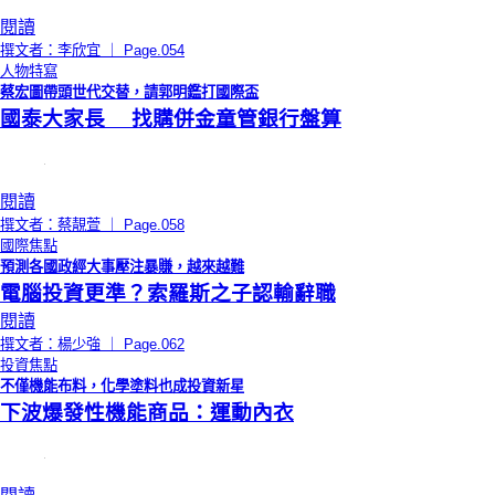
閱讀
撰文者：李欣宜 ｜ Page.054
人物特寫
蔡宏圖帶頭世代交替，請郭明鑑打國際盃
國泰大家長 找購併金童管銀行盤算
閱讀
撰文者：蔡靚萱 ｜ Page.058
國際焦點
預測各國政經大事壓注暴賺，越來越難
電腦投資更準？索羅斯之子認輸辭職
閱讀
撰文者：楊少強 ｜ Page.062
投資焦點
不僅機能布料，化學塗料也成投資新星
下波爆發性機能商品：運動內衣