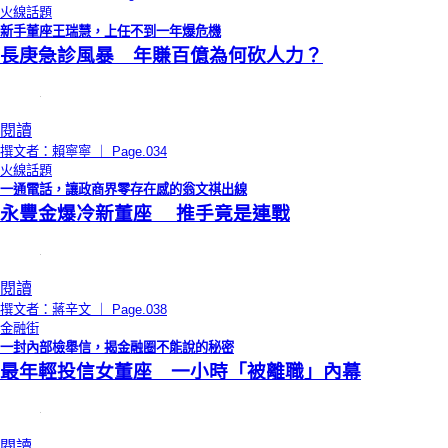
火線話題
新手董座王瑞慧，上任不到一年爆危機
長庚急診風暴 年賺百億為何砍人力？
閱讀
撰文者：賴寧寧 ｜ Page.034
火線話題
一通電話，讓政商界零存在感的翁文祺出線
永豐金爆冷新董座 推手竟是連戰
閱讀
撰文者：蔣辛文 ｜ Page.038
金融街
一封內部檢舉信，揭金融圈不能說的秘密
最年輕投信女董座 一小時「被離職」內幕
閱讀