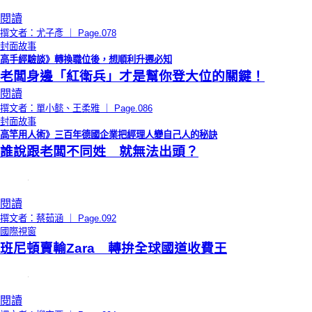
閱讀
撰文者：尤子彥 ｜ Page.078
封面故事
高手經驗談》轉換職位後，想順利升遷必知
老闆身邊「紅衛兵」才是幫你登大位的關鍵！
閱讀
撰文者：單小懿、王柔雅 ｜ Page.086
封面故事
高竿用人術》三百年德國企業把經理人變自己人的秘訣
誰說跟老闆不同姓 就無法出頭？
閱讀
撰文者：蔡茹涵 ｜ Page.092
國際視窗
班尼頓賣輸Zara 轉拚全球國道收費王
閱讀