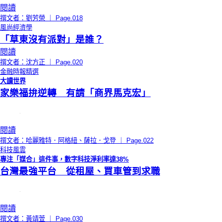
閱讀
撰文者：劉芳榮 ｜ Page.018
風尚經濟學
「草東沒有派對」是誰？
閱讀
撰文者：沈方正 ｜ Page.020
金融時報精選
大讀世界
家樂福拚逆轉 有請「商界馬克宏」
閱讀
撰文者：哈麗雅特．阿格紐、薩拉．戈登 ｜ Page.022
科技風雲
專注「媒合」這件事，數字科技淨利率達38%
台灣最強平台 從租屋、買車管到求職
閱讀
撰文者：黃靖萱 ｜ Page.030