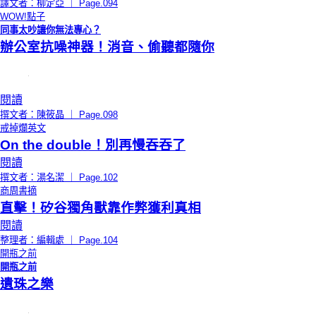
譯文者：柳定亞 ｜ Page.094
WOW!點子
同事太吵讓你無法專心？
辦公室抗噪神器！消音、偷聽都隨你
閱讀
撰文者：陳筱晶 ｜ Page.098
戒掉爛英文
On the double！別再慢吞吞了
閱讀
撰文者：湯名潔 ｜ Page.102
商周書摘
直擊！矽谷獨角獸靠作弊獲利真相
閱讀
整理者：編輯處 ｜ Page.104
開瓶之前
開瓶之前
遺珠之樂