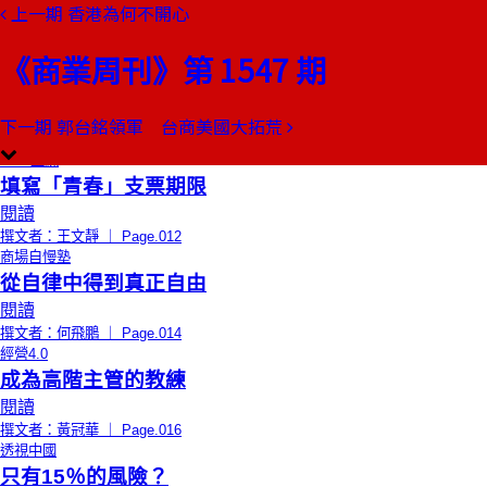
上一期
香港為何不開心
本期目錄
預覽文章
《商業周刊》第 1547 期
限時免費
總編輯的話
重要的，其實是那些沒說出口的
閱讀
下一期
郭台銘領軍 台商美國大拓荒
撰文者：郭奕伶 ｜ Page.010
CEO上線
填寫「青春」支票期限
閱讀
撰文者：王文靜 ｜ Page.012
商場自慢塾
從自律中得到真正自由
閱讀
撰文者：何飛鵬 ｜ Page.014
經營4.0
成為高階主管的教練
閱讀
撰文者：黃冠華 ｜ Page.016
透視中國
只有15％的風險？