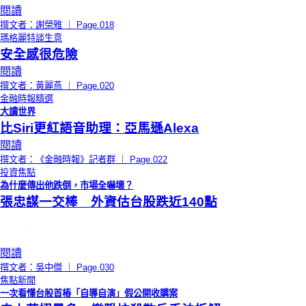
閱讀
撰文者：謝榮雅 ｜ Page.018
瑪格麗特談生意
安全感很危險
閱讀
撰文者：黃麗燕 ｜ Page.020
金融時報精選
大讀世界
比Siri更紅語音助理：亞馬遜Alexa
閱讀
撰文者：《金融時報》記者群 ｜ Page.022
投資焦點
為什麼傳出他跌倒，市場全嚇壞？
張忠謀一交棒 外資估台股跌近140點
閱讀
撰文者：吳中傑 ｜ Page.030
焦點新聞
一次看懂台股首樁「自導自演」假公開收購案