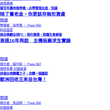
商周書摘
替百年壽命做準備，必學管理友誼、知識
除了養老金，你更該存無形資產
閱讀
整理者：孫秀惠 ｜ Page.056
科技風雲
過去稱霸全球PC，現在賭場、照護生意都做
衰退16年再起 主機板廠求生實錄
閱讀
撰文者：蘇宇庭 ｜ Page.062
限時免費
封面故事
這個台南麵攤之子，改變一個國家
歐洲回收王來自台灣！
閱讀
撰文者：馬自明 ｜ Page.066
封面故事