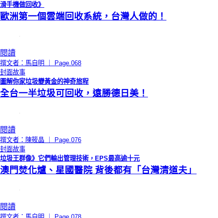
滑手機做回收》
歐洲第一個雲端回收系統，台灣人做的！
閱讀
撰文者：馬自明 ｜ Page.068
封面故事
圖解你家垃圾變黃金的神奇旅程
全台一半垃圾可回收，遠勝德日美！
閱讀
撰文者：陳筱晶 ｜ Page.076
封面故事
垃圾王群像》它們輸出管理技術，EPS最高逾十元
澳門焚化爐、星國醫院 背後都有「台灣清道夫」
閱讀
撰文者：馬自明 ｜ Page.078