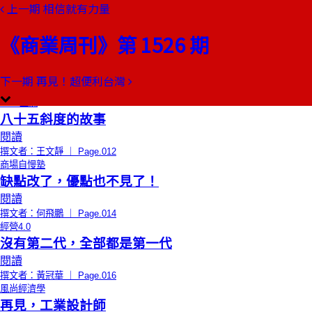
上一期
相信就有力量
本期目錄
預覽文章
《商業周刊》第 1526 期
限時免費
總編輯的話
四十八歲時的膽大包天
閱讀
下一期
再見！超便利台灣
撰文者：郭奕伶 ｜ Page.010
CEO上線
八十五斜度的故事
閱讀
撰文者：王文靜 ｜ Page.012
商場自慢塾
缺點改了，優點也不見了！
閱讀
撰文者：何飛鵬 ｜ Page.014
經營4.0
沒有第二代，全部都是第一代
閱讀
撰文者：黃冠華 ｜ Page.016
風尚經濟學
再見，工業設計師