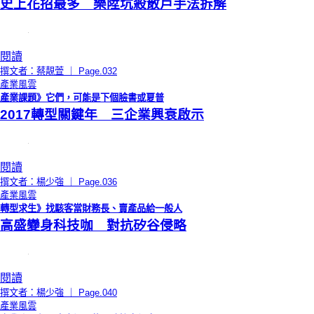
史上花招最多 樂陞坑殺散戶手法拆解
閱讀
撰文者：蔡靚萱 ｜ Page.032
產業風雲
產業課題》它們，可能是下個臉書或夏普
2017轉型關鍵年 三企業興衰啟示
閱讀
撰文者：楊少強 ｜ Page.036
產業風雲
轉型求生》找駭客當財務長、賣產品給一般人
高盛變身科技咖 對抗矽谷侵略
閱讀
撰文者：楊少強 ｜ Page.040
產業風雲