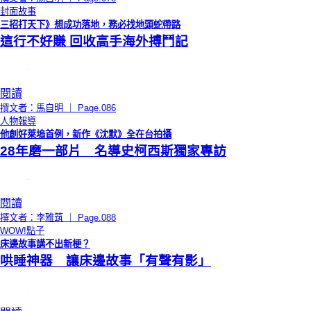
封面故事
三招打天下》想成功落地，務必找地頭蛇帶路
這行不好賺 回收高手海外搏鬥記
閱讀
撰文者：馬自明 ｜ Page.086
人物報導
他創好萊塢首例，新作《沈默》全在台拍攝
28年磨一部片 名導史柯西斯獨家專訪
閱讀
撰文者：李雅筑 ｜ Page.088
WOW!點子
床邊故事講不出新梗？
哄睡神器 讓床邊故事「有聲有影」