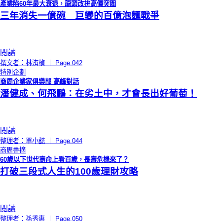
產業陷60年最大衰退，龍頭改拚高價突圍
三年消失一億碗 巨變的百億泡麵戰爭
閱讀
撰文者：林洧楨 ｜ Page.042
特別企劃
商周企業家俱樂部 高峰對話
潘健成、何飛鵬：在劣土中，才會長出好葡萄！
閱讀
整理者：單小懿 ｜ Page.044
商周書摘
60歲以下世代壽命上看百歲，長壽危機來了？
打破三段式人生的100歲理財攻略
閱讀
整理者：孫秀惠 ｜ Page.050