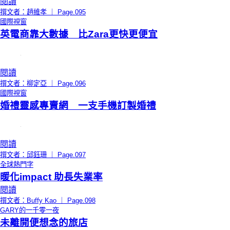
閱讀
撰文者：趙維孝 ｜ Page.095
國際視窗
英電商靠大數據 比Zara更快更便宜
閱讀
撰文者：柳定亞 ｜ Page.096
國際視窗
婚禮靈感專賣網 一支手機訂製婚禮
閱讀
撰文者：邱鈺珊 ｜ Page.097
全球熱門字
暖化impact 助長失業率
閱讀
撰文者：Buffy Kao ｜ Page.098
GARY的一千零一夜
未離開便想念的旅店