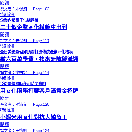
閱讀
撰文者：朱侃如 ｜ Page.102
特別企劃
企業內部電子化總體檢
二十個企業ｅ化模範生出列
閱讀
撰文者：朱侃如 ｜ Page.110
特別企劃
全日美總經理邱頂陽打造傳統產業ｅ化楷模
繳六百萬學費，換來無障礙溝通
閱讀
撰文者：謝柏宏 ｜ Page.114
特別企劃
泛亞電信隨時在和時間賽跑
用ｅ化服務打響客戶滿意金招牌
閱讀
撰文者：楊沛文 ｜ Page.120
特別企劃
小蝦米用ｅ化對抗大鯨魚！
閱讀
撰文者：王怡凱 ｜ Page.124