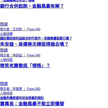
「金融機構合併法」鳴槍
銀行合併起跑，金融風暴有解？
閱讀
撰文者：王志鈞 ｜ Page.040
火線話題
國民黨政商利益結合的代表作，安鋒集團氣數已盡？
朱安雄、吳德美夫婦挺得過去嗎？
閱讀
撰文者：林詩益 ｜ Page.046
人物特寫
微笑老蕭徹底「領悟」？
閱讀
撰文者：李美惠 ｜ Page.050
人物特寫
金融危機是兩年前未痊癒的病灶
蕭萬長：金融風暴不致立即爆發