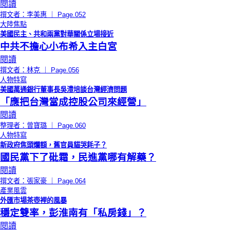
閱讀
撰文者：李美惠 ｜ Page.052
大陸焦點
美國民主、共和兩黨對華關係立場接近
中共不擔心小布希入主白宮
閱讀
撰文者：林克 ｜ Page.056
人物特寫
美國萬通銀行董事長吳澧培談台灣經濟問題
「應把台灣當成控股公司來經營」
閱讀
整理者：曾寶璐 ｜ Page.060
人物特寫
新政府焦頭爛額，舊官員貓哭耗子？
國民黨下了砒霜，民進黨哪有解藥？
閱讀
撰文者：張家豪 ｜ Page.064
產業風雲
外匯市場茶壺裡的風暴
穩定雙率，彭淮南有「私房錢」？
閱讀