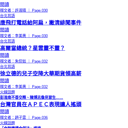
閱讀
撰文者：許淑晴 ｜ Page.030
台北耳語
唐飛打電話給阿扁，撇清緋聞事件
閱讀
撰文者：李美惠 ｜ Page.030
台北耳語
高爾當總統？星雲靈不靈？
閱讀
撰文者：朱侃如 ｜ Page.032
台北耳語
徐立德的兒子空降大華期貨領高薪
閱讀
撰文者：李美惠 ｜ Page.032
火線話題
彭淮南不善交際、陳博志像見習生……
台灣官員在ＡＰＥＣ表現讓人搖頭
閱讀
撰文者：趙子雲 ｜ Page.036
火線話題