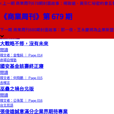
上一期
商業周刊678期封面故事：楊致遠、黃宗仁祕密約會五
本期目錄
預覽文章
《商業周刊》第 679 期
限時免費
總編輯的話
活路
閱讀
下一期
商業周刊680期封面故事：那一夜，王永慶將為企業新盟
撰文者：王文靜 ｜ Page.012
創辦人聊天室
大戰略不修，沒有未來
閱讀
撰文者：金惟純 ｜ Page.014
商場自慢塾
國安基金該壽終正寢
閱讀
撰文者：何飛鵬 ｜ Page.015
去梯言
巫蠱之禍台北版
閱讀
撰文者：公孫策 ｜ Page.016
台北耳語
張俊雄誠意滿分企業界期待專業