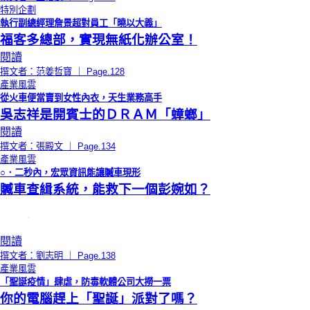
特別企劃
執行副總經理詹景超對員工「曉以大義」
福客多總部，實現無紙化辦公室！
閱讀
撰文者：范姜哲寶 ｜ Page.128
產業風雲
從火車便當賣到女性內衣，天生業務高手
吳志祥是開賓士的ＤＲＡＭ「蟑螂」
閱讀
撰文者：張殿文 ｜ Page.134
產業風雲
○．二秒內，宏眾資訊能讓贓車現形
贓車查緝系統，能救下一個彭婉如？
閱讀
撰文者：劉志明 ｜ Page.138
產業風雲
「聖誕疫情」肆虐，防毒軟體公司大撈一票
你的電腦趕上「聖誕」派對了嗎？