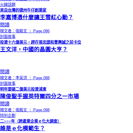
火線話題
來自台灣的德州牛仔創業家
李嘉博憑什麼讓王雪紅心動？
閱讀
撰文者：張殿文 ｜ Page.086
封面故事
投資十六億美元，趕在張忠謀和曹興誠之前卡位
王文洋，中國的晶圓大亨？
閱讀
撰文者：李采洪 ｜ Page.088
封面故事
明年要砸二億美元投資浦東
陳俊聖手握英特爾四分之一市場
閱讀
撰文者：張殿文 ｜ Page.098
特別企劃
二○○○年（跨產業企業ｅ化大調查）
誰是ｅ化模範生？