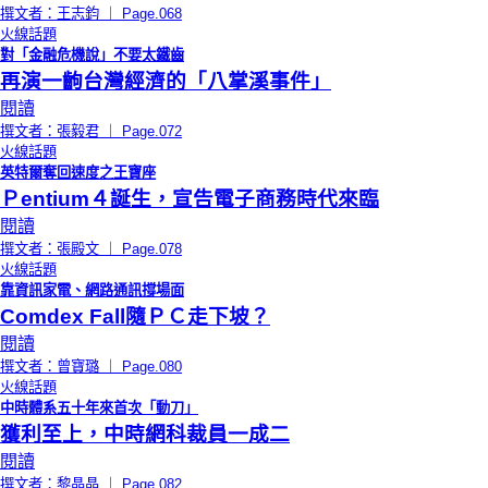
撰文者：王志鈞 ｜ Page.068
火線話題
對「金融危機說」不要太鐵齒
再演一齣台灣經濟的「八掌溪事件」
閱讀
撰文者：張毅君 ｜ Page.072
火線話題
英特爾奪回速度之王寶座
Ｐentium４誕生，宣告電子商務時代來臨
閱讀
撰文者：張殿文 ｜ Page.078
火線話題
靠資訊家電、網路通訊撐場面
Comdex Fall隨ＰＣ走下坡？
閱讀
撰文者：曾寶璐 ｜ Page.080
火線話題
中時體系五十年來首次「動刀」
獲利至上，中時網科裁員一成二
閱讀
撰文者：黎晶晶 ｜ Page.082