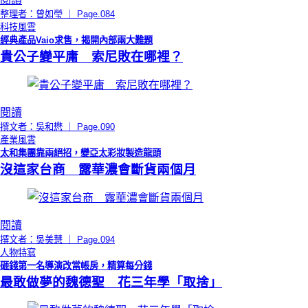
整理者：曾如瑩 ｜ Page.084
科技風雲
經典產品Vaio求售，揭開內部兩大難題
貴公子變平庸 索尼敗在哪裡？
閱讀
撰文者：吳和懋 ｜ Page.090
產業風雲
太和集團靠兩絕招，變亞太彩妝製造龍頭
沒這家台商 露華濃會斷貨兩個月
閱讀
撰文者：吳美慧 ｜ Page.094
人物特寫
砸錢第一名導演改當帳房，精算每分錢
最敢做夢的魏德聖 花三年學「取捨」