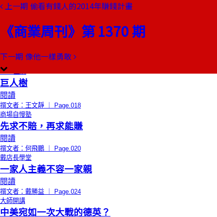
上一期
偷看有錢人的2014年賺錢計畫
本期目錄
預覽文章
《商業周刊》第 1370 期
限時免費
總編輯的話
上了癮的小偷
閱讀
下一期
像他一樣勇敢
撰文者：郭奕伶 ｜ Page.016
CEO上線
巨人樹
閱讀
撰文者：王文靜 ｜ Page.018
商場自慢塾
先求不賠，再求能賺
閱讀
撰文者：何飛鵬 ｜ Page.020
戴店長學堂
一家人主義不容一家親
閱讀
撰文者：戴勝益 ｜ Page.024
大師開講
中美宛如一次大戰的德英？