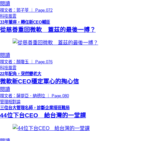
閱讀
撰文者：郭子苓 ｜ Page.072
科技風雲
33年董座，轉任新CEO輔臣
從慈善重回微軟 蓋茲的最後一搏？
閱讀
撰文者：顏瓊玉 ｜ Page.076
科技風雲
22年配角，突然變老大
微軟新CEO穩定軍心的掏心信
閱讀
撰文者：薩提亞．納德拉 ｜ Page.080
管理相對論
三位台大管理名師，診斷企業接班難局
44位下台CEO 給台灣的一堂課
閱讀