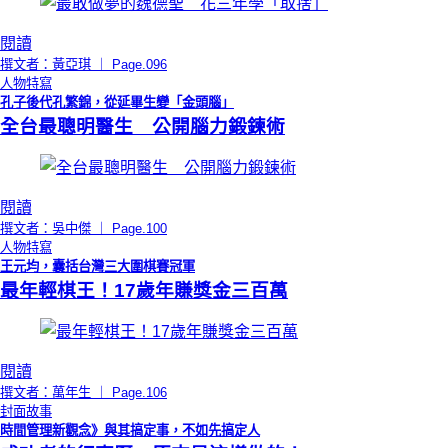
閱讀
撰文者：黃亞琪 ｜ Page.096
人物特寫
孔子後代孔繁錦，從延畢生變「金頭腦」
全台最聰明醫生 公開腦力鍛鍊術
閱讀
撰文者：吳中傑 ｜ Page.100
人物特寫
王元均，囊括台灣三大圍棋賽冠軍
最年輕棋王！17歲年賺獎金三百萬
閱讀
撰文者：萬年生 ｜ Page.106
封面故事
時間管理新觀念》與其搞定事，不如先搞定人