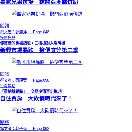
辜家兄弟拚場 搶開亞洲購併趴
閱讀
撰文者：鄧麗萍 ｜ Page.048
投資焦點
優質標的也被錯殺，三招抓對入場時機
新興市場暴跌 撿便宜等第二季
閱讀
撰文者：蔡靚萱 ｜ Page.058
投資焦點
「量縮就是跌」，交易冷清至少拖3年
自住買房 大砍價時代來了！
閱讀
撰文者：郭子苓 ｜ Page.062