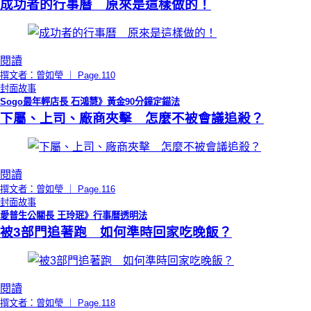
成功者的行事曆 原來是這樣做的！
閱讀
撰文者：曾如瑩 ｜ Page.110
封面故事
Sogo最年輕店長 石鴻慧》黃金90分鐘定錨法
下屬、上司、廠商夾擊 怎麼不被會議追殺？
閱讀
撰文者：曾如瑩 ｜ Page.116
封面故事
愛普生公關長 王玲珉》行事曆透明法
被3部門追著跑 如何準時回家吃晚飯？
閱讀
撰文者：曾如瑩 ｜ Page.118