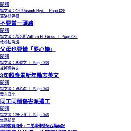
閱讀
撰文者：奈伊Joseph Nye ｜ Page.028
葛洛斯專欄
不要當一頭豬
閱讀
撰文者：葛洛斯William H. Gross ｜ Page.032
教養私房話
父母也要懂「耍心機」
閱讀
撰文者：李偉文 ｜ Page.038
戒掉爛英文
3句超應景新年勵志英文
閱讀
撰文者：湯名潔 ｜ Page.040
童言識李
同工同酬傷害派遣工
閱讀
撰文者：楊少強 ｜ Page.046
焦點新聞
辜仲諒買海外，二弟辜仲瑩急吞萬泰銀