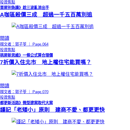
投資焦點
買屋別急躁》趁三波亂流出手
A咖區殺價三成 超過一千五百萬別追
閱讀
撰文者：郭子苓 ｜ Page.064
投資焦點
挑屋新思維》一條公式算合理價
7折價入住北市 地上權住宅能買嗎？
閱讀
撰文者：郭子苓 ｜ Page.070
投資焦點
都更新活路》微型建案取代大案
謹記「老矮小」原則 建商不愛、都更更快