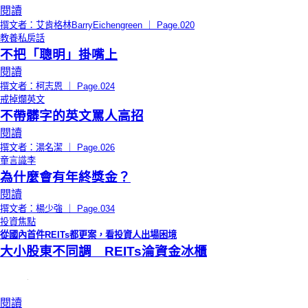
閱讀
撰文者：艾肯格林BarryEichengreen ｜ Page.020
教養私房話
不把「聰明」掛嘴上
閱讀
撰文者：柯志恩 ｜ Page.024
戒掉爛英文
不帶髒字的英文罵人高招
閱讀
撰文者：湯名潔 ｜ Page.026
童言識李
為什麼會有年終獎金？
閱讀
撰文者：楊少強 ｜ Page.034
投資焦點
從國內首件REITs都更案，看投資人出場困境
大小股東不同調 REITs淪資金冰櫃
閱讀