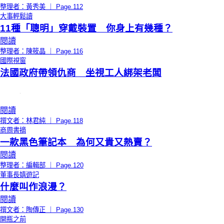
整理者：黃秀美 ｜ Page.112
大事輕鬆讀
11種「聰明」穿戴裝置 你身上有幾種？
閱讀
整理者：陳筱晶 ｜ Page.116
國際視窗
法國政府帶領仇商 坐視工人綁架老闆
閱讀
撰文者：林君純 ｜ Page.118
商周書摘
一款黑色筆記本 為何又貴又熱賣？
閱讀
整理者：編輯部 ｜ Page.120
董事長嬉遊記
什麼叫作浪漫？
閱讀
撰文者：陶傳正 ｜ Page.130
開瓶之前