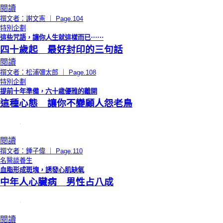
閱讀
撰文者：謝文憲 ｜ Page.104
特別企劃
這些咒語，讓你人生就這樣而已⋯⋯
四十歲起 最好封印的三句話
閱讀
撰文者：松浦彌太郎 ｜ Page.108
特別企劃
提前十年準備，六十歲優雅的離開
這種心態 讓你不變顧人怨老鳥
閱讀
撰文者：鍾子偉 ｜ Page.110
名醫談養生
血脂形成斑塊，誘發心肌缺氧
中年人心臟病 男性占八成
閱讀