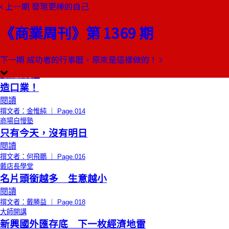
上一期
發現更棒的自己
本期目錄
預覽文章
《商業周刊》第 1369 期
限時免費
總編輯的話
我說了算！
閱讀
下一期
成功者的行事曆，原來是這樣做的！
撰文者：郭奕伶 ｜ Page.012
創辦人聊天室
造口業！
閱讀
撰文者：金惟純 ｜ Page.014
商場自慢塾
只有今天，沒有明日
閱讀
撰文者：何飛鵬 ｜ Page.016
戴店長學堂
名片頭銜越多 生意越小
閱讀
撰文者：戴勝益 ｜ Page.018
大師開講
新興國外匯存底 下一枚經濟地雷