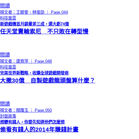
閱讀
撰文者：王毓雯、林俊劭 ｜ Page.044
科技風雲
新遊戲機首月銷量差三成，還大虧74億
任天堂賣輸索尼 不只敗在轉型慢
閱讀
撰文者：康育萍 ｜ Page.048
科技風雲
完美世界新戰略，收購全球遊戲開發商
大撒30億 自製遊戲龍頭盤算什麼？
閱讀
撰文者：顏瓊玉 ｜ Page.050
封面故事
想變有錢人，你要先知道他們怎麼想
偷看有錢人的2014年賺錢計畫