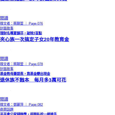
閱讀
撰文者：蔡靚萱 ｜ Page.076
封面故事
理財名嘴夏韻芬，破除3盲點
夾心族一次搞定子女20年教育金
閱讀
撰文者：蔡靚萱 ｜ Page.078
封面故事
基金教母蕭碧燕，靠基金變出現金
退休族不蝕本 每月多3萬可花
閱讀
撰文者：鄧麗萍 ｜ Page.082
商周話題
平平拿公家錢辦學，卻跟私校一樣搶手