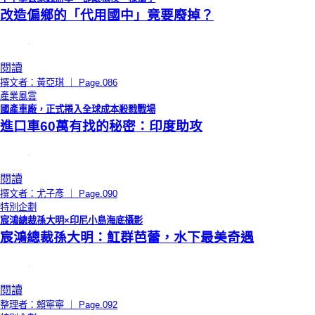
改造偏鄉的「代用國中」竟要廢掉？
閱讀
撰文者：黃亞琪 ｜ Page.086
產業風雲
國產車廠，正式捲入全球成本殺戮戰場
進口車60萬有找的秘密：印度助攻
閱讀
撰文者：尤子彥 ｜ Page.090
特別企劃
宸鴻總裁孫大明×印尼小島海底攝影
宸鴻總裁孫大明：魟群芭蕾，水下最美奇遇
閱讀
整理者：賴寧寧 ｜ Page.092