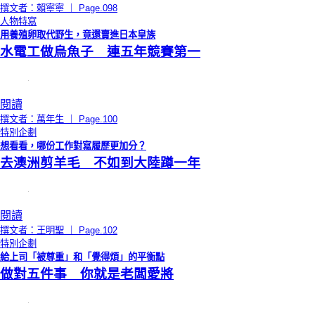
撰文者：賴寧寧 ｜ Page.098
人物特寫
用養殖卵取代野生，竟還賣進日本皇族
水電工做烏魚子 連五年競賽第一
閱讀
撰文者：萬年生 ｜ Page.100
特別企劃
想看看，哪份工作對寫履歷更加分？
去澳洲剪羊毛 不如到大陸蹲一年
閱讀
撰文者：王明聖 ｜ Page.102
特別企劃
給上司「被尊重」和「覺得煩」的平衡點
做對五件事 你就是老闆愛將