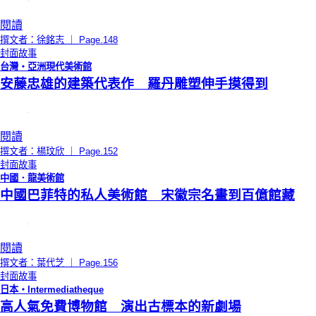
閱讀
撰文者：徐銘志 ｜ Page.148
封面故事
台灣‧亞洲現代美術館
安藤忠雄的建築代表作 羅丹雕塑伸手摸得到
閱讀
撰文者：楊玟欣 ｜ Page.152
封面故事
中國．龍美術館
中國巴菲特的私人美術館 宋徽宗名畫到百億館藏
閱讀
撰文者：葉代芝 ｜ Page.156
封面故事
日本‧Intermediatheque
高人氣免費博物館 演出古標本的新劇場