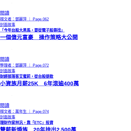
閱讀
撰文者：鄧麗萍 ｜ Page.062
封面故事
「今年台股大黑馬，要從電子股尋找」
一個億元富豪 操作策略大公開
閱讀
整理者：鄧麗萍 ｜ Page.072
封面故事
財經部落客艾蜜莉，從台股提款
小資族月薪25K 6年滾逾400萬
閱讀
撰文者：萬年生 ｜ Page.074
封面故事
理財作家林汎，靠「ETC」投資
雙薪新婚族 20年拚出2,500萬