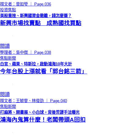
撰文者：曾如瑩 ｜ Page.036
投資焦點
美股重挫、新興國資金撤離，錢怎麼擺？
新興市場找賣點 成熟國找買點
閱讀
整理者：吳中傑 ｜ Page.038
焦點新聞
白宮、蘋果、特斯拉，啟動鴻海10年大計
今年台股上漲就看「郭台銘三箭」
閱讀
撰文者：王毓雯、林俊劭 ｜ Page.040
焦點新聞
打麻將、開畫展、小白球，背後荒謬手法曝光
鴻海內鬼算什麼！老闆帶頭A回扣