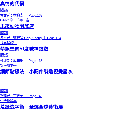
真情的代價
閱讀
撰文者：林裕森 ｜ Page.132
GARY的一千零一夜
未來動物園旅店
閱讀
撰文者：張智強 Gary Chang ｜ Page.134
世界超旅行
攀絕壁向印度戰神致敬
閱讀
整理者：編輯部 ｜ Page.138
穿搭隨堂學
細節點綴法 小配件製造視覺層次
閱讀
整理者：葉代芝 ｜ Page.140
生活新鮮事
荒誕造字術 延燒全球藝術展