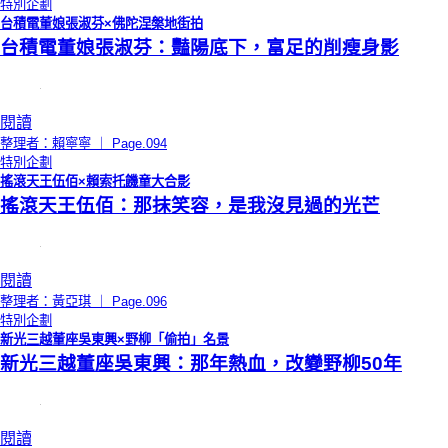
特別企劃
台積電董娘張淑芬×佛陀涅槃地街拍
台積電董娘張淑芬：豔陽底下，富足的削瘦身影
閱讀
整理者：賴寧寧 ｜ Page.094
特別企劃
搖滾天王伍佰×賴索托饑童大合影
搖滾天王伍佰：那抹笑容，是我沒見過的光芒
閱讀
整理者：黃亞琪 ｜ Page.096
特別企劃
新光三越董座吳東興×野柳「偷拍」名景
新光三越董座吳東興：那年熱血，改變野柳50年
閱讀