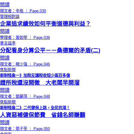
閱讀
撰文者：辛格 ｜ Page.030
管理相對論
企業追求績效如何平衡道德與利益？
閱讀
整理者：曾如瑩 ｜ Page.036
童言識李
分配看身分算公平－－桑德爾的矛盾(二)
閱讀
撰文者：楊少強 ｜ Page.046
焦點新聞
新制怪象一》加稅反讓稅收短少兩百多億
證所稅還沒開徵 大老闆早開溜
閱讀
撰文者：鄧麗萍 ｜ Page.048
焦點新聞
新制怪象二》二代健保上路，全民抗漲！
人資惡補健保節費 省錢名師賺翻
閱讀
撰文者：郭子苓 ｜ Page.050