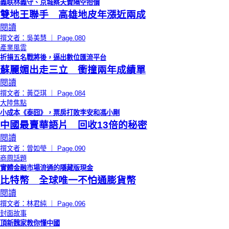
義联林義守、京城蔡天贊隔空抬價
雙地王聯手 高雄地皮年漲近兩成
閱讀
撰文者：吳美慧 ｜ Page.080
產業風雲
折損五名戰將後，逼出數位匯流平台
蘇麗媚出走三立 衝撞兩年成績單
閱讀
撰文者：黃亞琪 ｜ Page.084
大陸焦點
小成本《泰囧》，票房打敗李安和馮小剛
中國最賣華語片 回收13倍的秘密
閱讀
撰文者：曾如瑩 ｜ Page.090
商周話題
實體金融市場流通的隱藏版現金
比特幣 全球唯一不怕通膨貨幣
閱讀
撰文者：林君純 ｜ Page.096
封面故事
頂新魏家教你懂中國