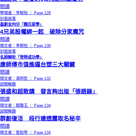
閱讀
整理者：李郁怡 ｜ Page.128
封面故事
盈虧全均分「魏氏家學」
4兄弟股權綁一起 破除分家魔咒
閱讀
撰文者：李郁怡 ｜ Page.130
封面故事
名師解析「登陸成功學」
康師傅市值進逼台塑三大關鍵
閱讀
撰文者：湯明哲 ｜ Page.132
說聞解趣
張盛和超敢講 發言夠出版「張語錄」
閱讀
撰文者：顏瓊玉 ｜ Page.134
說聞解趣
群創復活 段行建透露取名秘辛
閱讀
撰文者：曾如瑩 ｜ Page.134