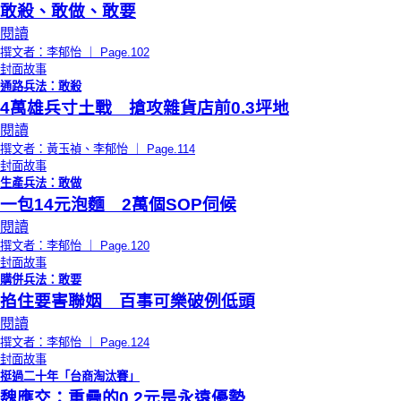
敢殺、敢做、敢要
閱讀
撰文者：李郁怡 ｜ Page.102
封面故事
通路兵法：敢殺
4萬雄兵寸土戰 搶攻雜貨店前0.3坪地
閱讀
撰文者：黃玉禎、李郁怡 ｜ Page.114
封面故事
生產兵法：敢做
一包14元泡麵 2萬個SOP伺候
閱讀
撰文者：李郁怡 ｜ Page.120
封面故事
購併兵法：敢要
掐住要害聯姻 百事可樂破例低頭
閱讀
撰文者：李郁怡 ｜ Page.124
封面故事
挺過二十年「台商淘汰賽」
魏應交：重疊的0.2元是永遠優勢