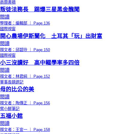
商周書摘
叛徒法務長 踢爆三星黑金醜聞
閱讀
整理者：編輯部 ｜ Page.136
國際視窗
開心農場伊斯蘭化 土耳其「玩」出財富
閱讀
撰文者：邱碧玲 ｜ Page.150
國際視窗
小三沒讀好 高中輟學率多四倍
閱讀
撰文者：林君純 ｜ Page.152
董事長嬉遊記
母的比公的美
閱讀
撰文者：陶傳正 ｜ Page.156
嘗小鮮筆記
五福小館
閱讀
撰文者：王宣一 ｜ Page.158