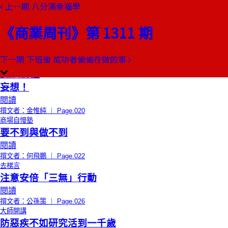
上一期
八分滿幸福學
本期目錄
預覽文章
《商業周刊》第 1311 期
限時免費
編者的話
像茶壺一樣樂觀的吹口哨
閱讀
下一期
下班後 成功者偷偷在做的事
撰文者：郭弈伶 ｜ Page.018
創辦人聊天室
妄想！
閱讀
撰文者：金惟純 ｜ Page.020
商場自慢塾
要不到與做不到
閱讀
撰文者：何飛鵬 ｜ Page.022
去梯言
注意安倍「三無」行動
閱讀
撰文者：公孫策 ｜ Page.026
大師開講
防惡疾不如研究活到一千歲