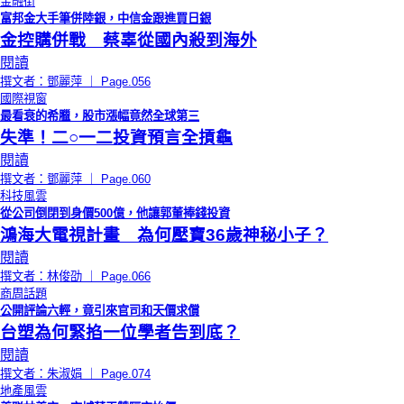
金融街
富邦金大手筆併陸銀，中信金跟進買日銀
金控購併戰 蔡辜從國內殺到海外
閱讀
撰文者：鄧麗萍 ｜ Page.056
國際視窗
最看衰的希臘，股市漲幅竟然全球第三
失準！二○一二投資預言全摃龜
閱讀
撰文者：鄧麗萍 ｜ Page.060
科技風雲
從公司倒閉到身價500億，他讓郭董捧錢投資
鴻海大電視計畫 為何壓寶36歲神秘小子？
閱讀
撰文者：林俊劭 ｜ Page.066
商周話題
公開評論六輕，竟引來官司和天價求償
台塑為何緊掐一位學者告到底？
閱讀
撰文者：朱淑娟 ｜ Page.074
地產風雲