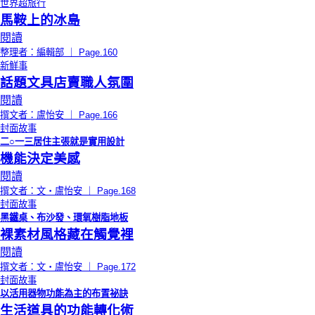
世界超旅行
馬鞍上的冰島
閱讀
整理者：編輯部 ｜ Page.160
新鮮事
話題文具店賣職人氛圍
閱讀
撰文者：盧怡安 ｜ Page.166
封面故事
二○一三居住主張就是實用設計
機能決定美感
閱讀
撰文者：文‧盧怡安 ｜ Page.168
封面故事
黑鐵桌、布沙發、環氧樹脂地板
裸素材風格藏在觸覺裡
閱讀
撰文者：文‧盧怡安 ｜ Page.172
封面故事
以活用器物功能為主的布置祕訣
生活道具的功能轉化術