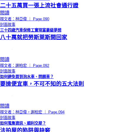
二十五萬買一張上流社會通行證
閱讀
撰文者：林亞偉 ｜ Page.090
封面故事
三十四歲汽車保修工實現富豪級夢想
八十萬就把勞斯萊斯開回家
閱讀
撰文者：謝柏宏 ｜ Page.092
封面故事
如何避免買到泡水車、問題車？
要撿便宜車，不可不知的五大法則
閱讀
撰文者：林亞偉，謝柏宏 ｜ Page.094
封面故事
如何蒐集資訊、順利交屋？
法拍屋的陷阱與訣竅