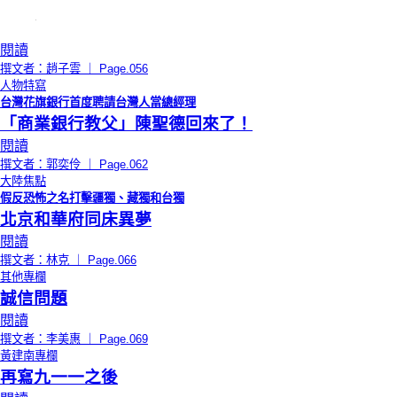
閱讀
撰文者：趙子雲 ｜ Page.056
人物特寫
台灣花旗銀行首度聘請台灣人當總經理
「商業銀行教父」陳聖德回來了！
閱讀
撰文者：郭奕伶 ｜ Page.062
大陸焦點
假反恐怖之名打擊疆獨、藏獨和台獨
北京和華府同床異夢
閱讀
撰文者：林克 ｜ Page.066
其他專欄
誠信問題
閱讀
撰文者：李美惠 ｜ Page.069
黃建南專欄
再寫九一一之後