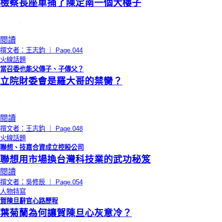
檢察長座車捅了陳定南一個大樓子
閱讀
撰文者：王志鈞 ｜ Page.044
火線話題
當召委也能父傳子、子傳父？
立院財委會是羅大哥的禁臠？
閱讀
撰文者：王志鈞 ｜ Page.048
火線話題
聯想、技嘉合資成立控股公司
聯想用市場換台灣科技業的武功秘笈
閱讀
撰文者：吳修辰 ｜ Page.054
人物特寫
賀陳旦辭官心路歷程
葉菊蘭為何讓賀陳旦心灰意冷？