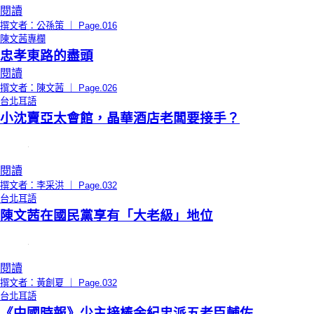
閱讀
撰文者：公孫策 ｜ Page.016
陳文茜專欄
忠孝東路的盡頭
閱讀
撰文者：陳文茜 ｜ Page.026
台北耳語
小沈賣亞太會館，晶華酒店老闆要接手？
閱讀
撰文者：李采洪 ｜ Page.032
台北耳語
陳文茜在國民黨享有「大老級」地位
閱讀
撰文者：黃創夏 ｜ Page.032
台北耳語
《中國時報》少主接棒余紀忠派五老臣輔佐