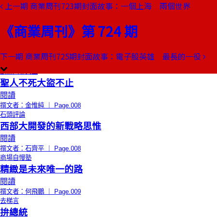
上一期
商業周刊723期封面故事：一個上海 兩個世界
本期目錄
預覽文章
《商業周刊》第 724 期
限時免費
總編輯的話
三腳凳
閱讀
下一期
商業周刊725期封面故事：電子股英雄 最長的一役
撰文者：王文靜 ｜ Page.006
創辦人聊天室
聖人不死大盜不止
閱讀
撰文者：金惟純 ｜ Page.008
石頭評論
西部大開發的新戰略思惟
閱讀
撰文者：石齊平 ｜ Page.008
商場自慢塾
精緻是未來唯一的路
閱讀
撰文者：何飛鵬 ｜ Page.009
去梯言
拚總統