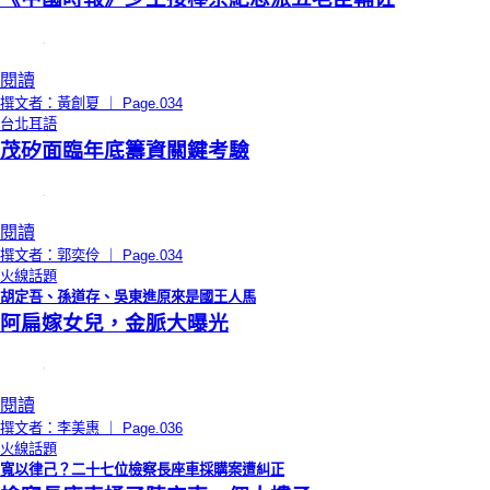
閱讀
撰文者：黃創夏 ｜ Page.034
台北耳語
茂矽面臨年底籌資關鍵考驗
閱讀
撰文者：郭奕伶 ｜ Page.034
火線話題
胡定吾、孫道存、吳東進原來是國王人馬
阿扁嫁女兒，金脈大曝光
閱讀
撰文者：李美惠 ｜ Page.036
火線話題
寬以律己？二十七位檢察長座車採購案遭糾正