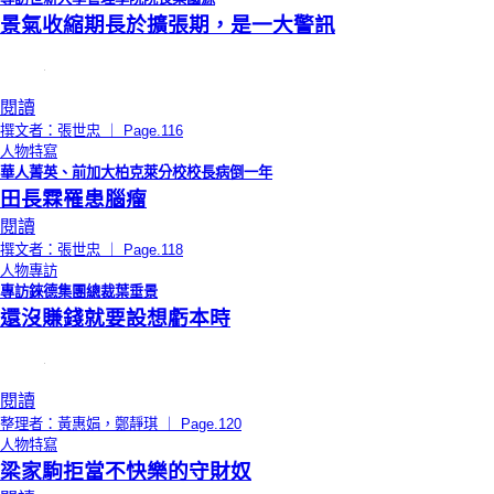
景氣收縮期長於擴張期，是一大警訊
閱讀
撰文者：張世忠 ｜ Page.116
人物特寫
華人菁英、前加大柏克萊分校校長病倒一年
田長霖罹患腦瘤
閱讀
撰文者：張世忠 ｜ Page.118
人物專訪
專訪錸德集團總裁葉垂景
還沒賺錢就要設想虧本時
閱讀
整理者：黃惠娟，鄭靜琪 ｜ Page.120
人物特寫
梁家駒拒當不快樂的守財奴