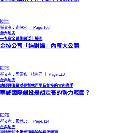
閱讀
撰文者：謝柏宏 ｜ Page.108
產業風雲
十九家金融集團浮上檯面
金控公司「諜對諜」內幕大公開
閱讀
撰文者：司馬修，楊麗君 ｜ Page.110
產業風雲
總經理張景溢是幫林百里玩創投的大內高手
華威國際創投是胡定吾的勢力範圍？
閱讀
撰文者：張世忠 ｜ Page.114
產業風雲
專訪世新大學管理學院院長梁國源