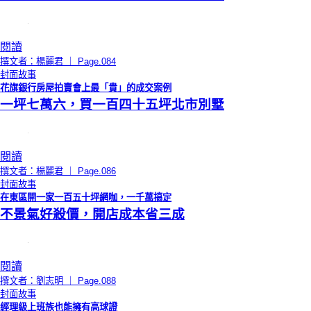
閱讀
撰文者：楊麗君 ｜ Page.084
封面故事
花旗銀行房屋拍賣會上最「貴」的成交案例
一坪七萬六，買一百四十五坪北市別墅
閱讀
撰文者：楊麗君 ｜ Page.086
封面故事
在東區開一家一百五十坪網咖，一千萬搞定
不景氣好殺價，開店成本省三成
閱讀
撰文者：劉志明 ｜ Page.088
封面故事
經理級上班族也能擁有高球證