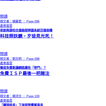
閱讀
撰文者：楊麗君 ｜ Page.096
產業風雲
星創與康柏合搶臉部辨識系統百億商機
科技照妖鏡，歹徒見光死！
閱讀
撰文者：劉志明 ｜ Page.098
產業風雲
徹底免費能讓網路廣告「登門」？
免費ＩＳＰ最後一把賭注
閱讀
撰文者：楊沛文 ｜ Page.100
產業風雲
「鐵頭部長」下海當榮譽董事長