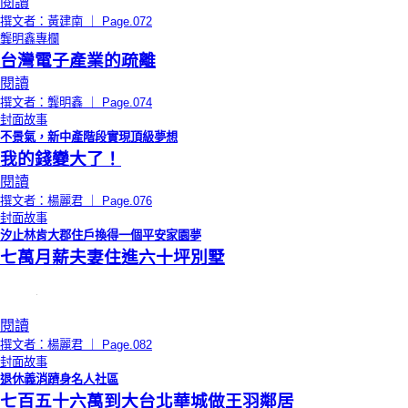
閱讀
撰文者：黃建南 ｜ Page.072
龔明鑫專欄
台灣電子產業的疏離
閱讀
撰文者：龔明鑫 ｜ Page.074
封面故事
不景氣，新中產階段實現頂級夢想
我的錢變大了！
閱讀
撰文者：楊麗君 ｜ Page.076
封面故事
汐止林肯大郡住戶換得一個平安家園夢
七萬月薪夫妻住進六十坪別墅
閱讀
撰文者：楊麗君 ｜ Page.082
封面故事
退休義消躋身名人社區
七百五十六萬到大台北華城做王羽鄰居