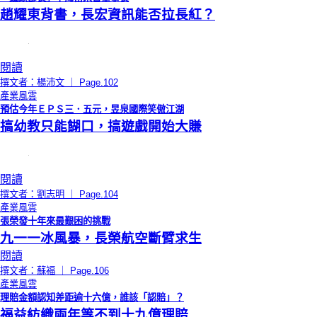
趙耀東背書，長宏資訊能否拉長紅？
閱讀
撰文者：楊沛文 ｜ Page.102
產業風雲
預估今年ＥＰＳ三．五元，昱泉國際笑傲江湖
搞幼教只能餬口，搞遊戲開始大賺
閱讀
撰文者：劉志明 ｜ Page.104
產業風雲
張榮發十年來最艱困的挑戰
九一一冰風暴，長榮航空斷臂求生
閱讀
撰文者：蘇福 ｜ Page.106
產業風雲
理賠金額認知差距逾十六億，誰該「認賠」？
福益紡織兩年等不到十九億理賠