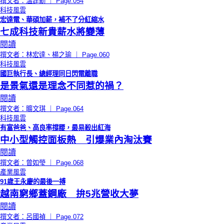
撰文者：溫建勳 ｜ Page.054
科技風雲
宏達電、華碩加薪，補不了分紅縮水
七成科技新貴薪水將變薄
閱讀
撰文者：林宏達、楊之瑜 ｜ Page.060
科技風雲
國巨執行長、總經理同日閃電離職
是景氣還是理念不同惹的禍？
閱讀
撰文者：曠文琪 ｜ Page.064
科技風雲
有富爸爸、高良率撐腰，最易殺出紅海
中小型觸控面板熱 引爆業內淘汰賽
閱讀
撰文者：曾如瑩 ｜ Page.068
產業風雲
91歲王永慶的最後一搏
越南窮鄉蓋鋼廠 拚5兆營收大夢
閱讀
撰文者：呂國禎 ｜ Page.072