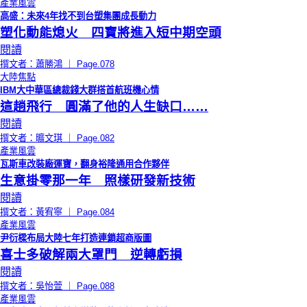
產業風雲
高盛：未來4年找不到台塑集團成長動力
塑化動能熄火 四寶將進入短中期空頭
閱讀
撰文者：蕭勝鴻 ｜ Page.078
大陸焦點
IBM大中華區總裁錢大群搭首航班機心情
這趟飛行 圓滿了他的人生缺口……
閱讀
撰文者：曠文琪 ｜ Page.082
產業風雲
瓦斯車改裝廠運寶，翻身裕隆通用合作夥伴
生意掛零那一年 照樣研發新技術
閱讀
撰文者：黃宥寧 ｜ Page.084
產業風雲
尹衍樑布局大陸七年打造連鎖超商版圖
喜士多破解兩大罩門 逆轉虧損
閱讀
撰文者：吳怡萱 ｜ Page.088
產業風雲