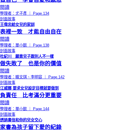
閱讀
整理者：尤子彥 ｜ Page.134
封面故事
王偉忠給女兒的家訓
表裡一致 才能自由自在
閱讀
整理者：單小懿 ｜ Page.138
封面故事
杜紀川 願意兒子跟別人不一樣
做失敗了 也是你的價值
閱讀
整理者：曠文琪、李明容 ｜ Page.142
封面故事
江威娜 要求女兒設定目標就要做到
負責任 比考滿分更重要
閱讀
整理者：單小懿 ｜ Page.144
封面故事
透過書信和你的兒女交心
家書為孩子留下愛的紀錄