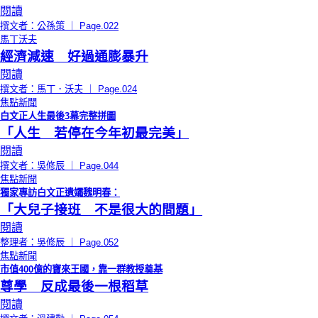
閱讀
撰文者：公孫策 ｜ Page.022
馬丁沃夫
經濟減速 好過通膨暴升
閱讀
撰文者：馬丁．沃夫 ｜ Page.024
焦點新聞
白文正人生最後3幕完整拼圖
「人生 若停在今年初最完美」
閱讀
撰文者：吳修辰 ｜ Page.044
焦點新聞
獨家專訪白文正遺孀魏明春：
「大兒子接班 不是很大的問題」
閱讀
整理者：吳修辰 ｜ Page.052
焦點新聞
市值400億的寶來王國，靠一群教授奠基
尊學 反成最後一根稻草
閱讀