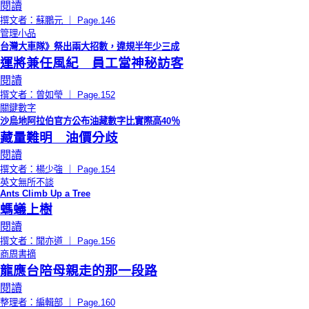
閱讀
撰文者：蘇鵬元 ｜ Page.146
管理小品
台灣大車隊》祭出兩大招數，違規半年少三成
運將兼任風紀 員工當神秘訪客
閱讀
撰文者：曾如瑩 ｜ Page.152
關鍵數字
沙烏地阿拉伯官方公布油藏數字比實際高40％
藏量難明 油價分歧
閱讀
撰文者：楊少強 ｜ Page.154
英文無所不談
Ants Climb Up a Tree
螞蟻上樹
閱讀
撰文者：聞亦道 ｜ Page.156
商周書摘
龍應台陪母親走的那一段路
閱讀
整理者：編輯部 ｜ Page.160