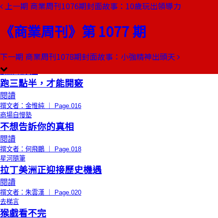
上一期
商業周刊1076期封面故事：10歲玩出領導力
本期目錄
預覽文章
《商業周刊》第 1077 期
限時免費
編者的話
烏雲的智慧
閱讀
下一期
商業周刊1078期封面故事：小強精神出頭天
撰文者：張毅君 ｜ Page.014
創辦人聊天室
跑三點半，才能開竅
閱讀
撰文者：金惟純 ｜ Page.016
商場自慢塾
不想告訴你的真相
閱讀
撰文者：何飛鵬 ｜ Page.018
星河隨筆
拉丁美洲正迎接歷史機遇
閱讀
撰文者：朱雲漢 ｜ Page.020
去梯言
猴戲看不完