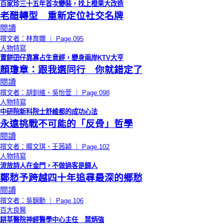
百家珍三十五年首次變裝，找上橙果大改造
老醋轉型 重新定位社交名牌
閱讀
撰文者：林育嫺 ｜ Page.095
人物特寫
賣餅囝仔靠寡占生意經，變身兩岸KTV大亨
顏瓊章：跟我選同行 你就錯定了
閱讀
撰文者：胡釗維、吳怡萱 ｜ Page.098
人物特寫
中研院新科院士舒維都的成功心法
永遠挑戰不可能的「反骨」哲學
閱讀
撰文者：曠文琪、王茜穎 ｜ Page.102
人物特寫
流放詩人在金門，不做過客是歸人
鄭愁予跨越四十年追尋最深的鄉愁
閱讀
撰文者：吳錦勳 ｜ Page.106
百大良醫
耕莘醫院神經醫學中心主任 葉炳強