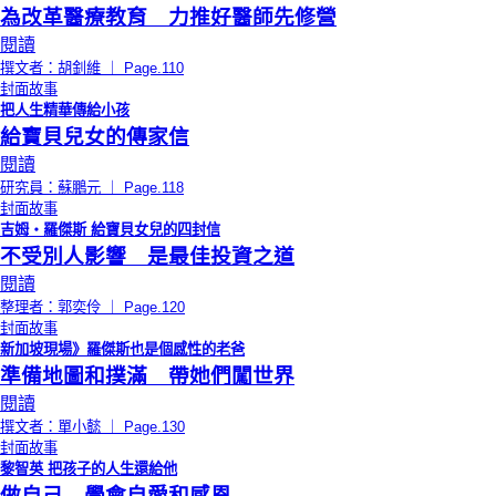
為改革醫療教育 力推好醫師先修營
閱讀
撰文者：胡釗維 ｜ Page.110
封面故事
把人生精華傳給小孩
給寶貝兒女的傳家信
閱讀
研究員：蘇鵬元 ｜ Page.118
封面故事
吉姆‧羅傑斯 給寶貝女兒的四封信
不受別人影響 是最佳投資之道
閱讀
整理者：郭奕伶 ｜ Page.120
封面故事
新加坡現場》羅傑斯也是個感性的老爸
準備地圖和撲滿 帶她們闖世界
閱讀
撰文者：單小懿 ｜ Page.130
封面故事
黎智英 把孩子的人生還給他
做自己 學會自愛和感恩