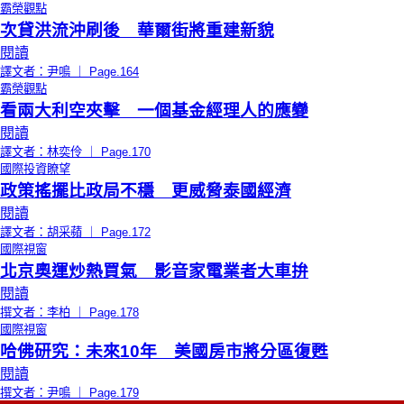
霸榮觀點
次貸洪流沖刷後 華爾街將重建新貌
閱讀
譯文者：尹鳴 ｜ Page.164
霸榮觀點
看兩大利空夾擊 一個基金經理人的應變
閱讀
譯文者：林奕伶 ｜ Page.170
國際投資瞭望
政策搖擺比政局不穩 更威脅泰國經濟
閱讀
譯文者：胡采蘋 ｜ Page.172
國際視窗
北京奧運炒熱買氣 影音家電業者大車拚
閱讀
撰文者：李柏 ｜ Page.178
國際視窗
哈佛研究：未來10年 美國房市將分區復甦
閱讀
撰文者：尹鳴 ｜ Page.179