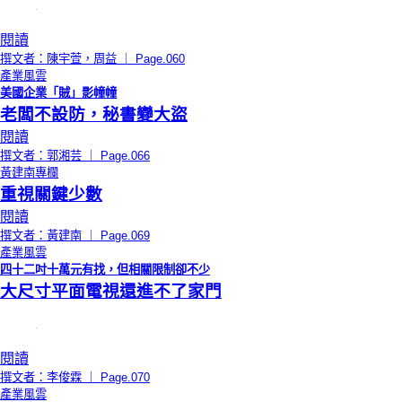
閱讀
撰文者：陳宇萱，周益 ｜ Page.060
產業風雲
美國企業「賊」影幢幢
老闆不設防，秘書變大盜
閱讀
撰文者：郭湘芸 ｜ Page.066
黃建南專欄
重視關鍵少數
閱讀
撰文者：黃建南 ｜ Page.069
產業風雲
四十二吋十萬元有找，但相關限制卻不少
大尺寸平面電視還進不了家門
閱讀
撰文者：李俊霖 ｜ Page.070
產業風雲