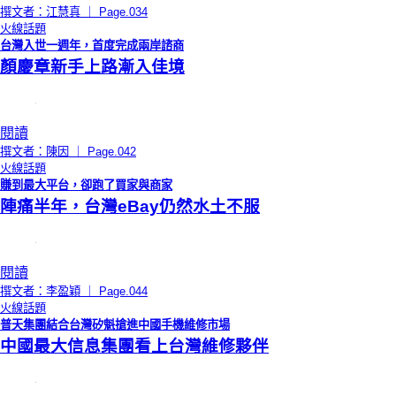
撰文者：江慧真 ｜ Page.034
火線話題
台灣入世一週年，首度完成兩岸諮商
顏慶章新手上路漸入佳境
閱讀
撰文者：陳因 ｜ Page.042
火線話題
賺到最大平台，卻跑了買家與商家
陣痛半年，台灣eBay仍然水土不服
閱讀
撰文者：李盈穎 ｜ Page.044
火線話題
普天集團結合台灣矽魁搶進中國手機維修市場
中國最大信息集團看上台灣維修夥伴