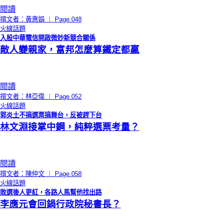
閱讀
撰文者：黃惠娟 ｜ Page.048
火線話題
入股中華電信開啟微妙新競合關係
敵人變親家，富邦怎麼算鐵定都贏
閱讀
撰文者：林亞偉 ｜ Page.052
火線話題
郭炎土不搞選票搞舞台，反被趕下台
林文淵接掌中鋼，純粹選票考量？
閱讀
撰文者：陳仲文 ｜ Page.058
火線話題
敗選後人更紅，各路人馬幫他找出路
李應元會回鍋行政院秘書長？