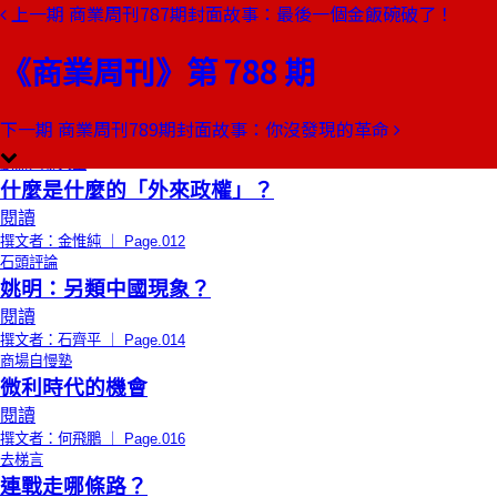
上一期
商業周刊787期封面故事：最後一個金飯碗破了！
本期目錄
預覽文章
《商業周刊》第 788 期
限時免費
總編輯的話
兩千公里雲和月
閱讀
下一期
商業周刊789期封面故事：你沒發現的革命
撰文者：王文靜 ｜ Page.010
創辦人聊天室
什麼是什麼的「外來政權」？
閱讀
撰文者：金惟純 ｜ Page.012
石頭評論
姚明：另類中國現象？
閱讀
撰文者：石齊平 ｜ Page.014
商場自慢塾
微利時代的機會
閱讀
撰文者：何飛鵬 ｜ Page.016
去梯言
連戰走哪條路？