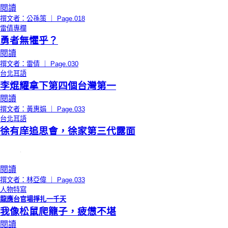
閱讀
撰文者：公孫策 ｜ Page.018
雷倩專欄
勇者無懼乎？
閱讀
撰文者：雷倩 ｜ Page.030
台北耳語
李焜耀拿下第四個台灣第一
閱讀
撰文者：黃惠娟 ｜ Page.033
台北耳語
徐有庠追思會，徐家第三代露面
閱讀
撰文者：林亞偉 ｜ Page.033
人物特寫
龍應台官場掙扎一千天
我像松鼠爬籠子，疲憊不堪
閱讀