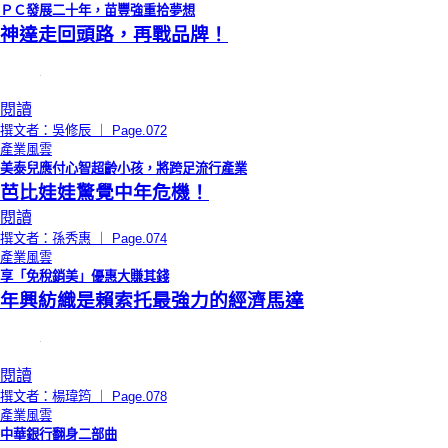
ＰＣ發展二十年，苗豐強重拾夢想
神達走回頭路，再戰品牌！
閱讀
撰文者：吳修辰 ｜ Page.072
產業風雲
美泰兒應付心智超齡小孩，將跨足流行產業
芭比娃娃驚覺中年危機！
閱讀
撰文者：孫秀惠 ｜ Page.074
產業風雲
享「免稅銷美」優惠大賺其錢
年興紡織是賴索托最強力的經濟馬達
閱讀
撰文者：楊瑋筠 ｜ Page.078
產業風雲
中華銀行翻身二部曲