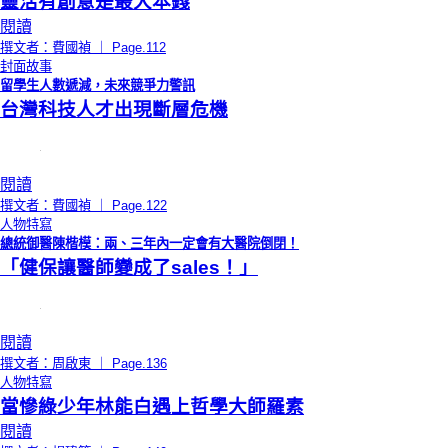
靈活有創意是最大本錢
閱讀
撰文者：費國禎 ｜ Page.112
封面故事
留學生人數遞減，未來競爭力警訊
台灣科技人才出現斷層危機
閱讀
撰文者：費國禎 ｜ Page.122
人物特寫
總統御醫陳楷模：兩、三年內一定會有大醫院倒閉！
「健保讓醫師變成了sales！」
閱讀
撰文者：周啟東 ｜ Page.136
人物特寫
當慘綠少年林能白遇上哲學大師羅素
閱讀