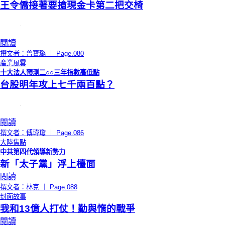
王令僑接著要搶現金卡第二把交椅
閱讀
撰文者：曾寶璐 ｜ Page.080
產業風雲
十大法人預測二○○三年指數高低點
台股明年攻上七千兩百點？
閱讀
撰文者：傅瑋瓊 ｜ Page.086
大陸焦點
中共第四代領導新勢力
新「太子黨」浮上檯面
閱讀
撰文者：林克 ｜ Page.088
封面故事
我和13億人打仗！勤與惰的戰爭
閱讀