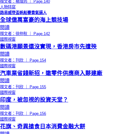
撰文者：楊瑋筠 ｜ Page.140
人物特寫
路易威登盃帆船賽貴氣逼人
全球億萬富豪的海上競技場
閱讀
撰文者：徐仲秋 ｜ Page.142
國際視窗
數碼港願景還沒實現，香港房市先遭殃
閱讀
撰文者：刊欣 ｜ Page.154
國際視窗
汽車業省錢新招，邀零件供應商入夥建廠
閱讀
撰文者：刊欣 ｜ Page.155
國際視窗
印度，被忽視的投資天堂？
閱讀
撰文者：刊欣 ｜ Page.156
國際視窗
花旗、奇異搶食日本消費金融大餅
閱讀