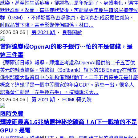
感染，甚至性生活疼痛，卻認為只是年紀到了、身體老化，選擇
默默忍耐。然而，這些症狀背後，可能是更年期生殖泌尿道症候
群（GSM），不僅影響私密處健康，也可能造成反覆性感染、
睡眠品質下降，甚至影響伴侶關係。林口…
2026-08-06｜
第 2021 期
．
良醫問診
當輝達變成OpenAI的影子銀行⋯怕的不是借錢，是
這三件事
《華爾街日報》報導，輝達正考慮為OpenAI提供約二千五百億
美元的融資擔保，讓軟銀（Softbank）旗下的SB Energy在俄亥
俄州那座大型資料中心能夠借到錢動工。二千五百億美元是什麼
概念？這幾乎是一個中等國家的年度GDP。消息一出，很多人
認為黃仁勳是「左手換右手」。這種說法太…
2026-08-06｜
第 2021 期
．
FOMO研究院
限時免費
輝達砸最高1.6兆結盟神秘挖礦商！AI下一戰搶的不是
GPU，是電