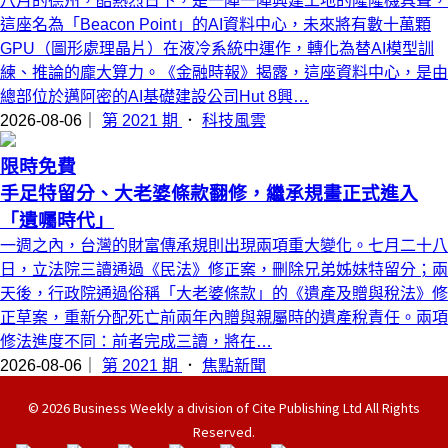
八月的德州，酷熱烈日下，是一陣一陣興建工地的隆隆機具聲，
這座名為「Beacon Point」的AI資料中心，未來將有數十萬顆
GPU（圖形處理晶片）在液冷系統中運作，轉化為替AI模型訓
練、推論的龐大算力。《金融時報》揭露，這座資料中心，是由
總部位於邁阿密的AI基礎建設公司Hut 8興…
2026-08-06｜
第 2021 期
．
科技風雲
限時免費
手足特留分、大老婆條款翻修，繼承規畫正式進入
「遺囑時代」
一週之內，台灣的財富傳承規則出現兩項重大變化。七月二十八
日，立法院三讀通過《民法》修正案，刪除兄弟姊妹特留分；兩
天後，行政院通過俗稱「大老婆條款」的《遺產及贈與稅法》修
正草案，重新分配死亡前兩年內贈與親屬時的遺產稅責任。兩項
修法進度不同：前者完成三讀，將在…
2026-08-06｜
第 2021 期
．
焦點新聞
© 2026 Business Weekly a division of Cite Publishing Ltd All Rights
Reserved.