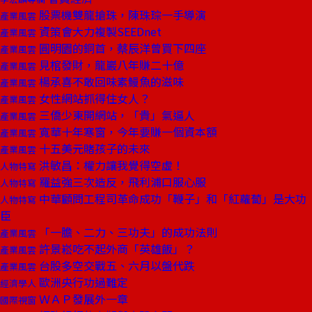
股票機雙龍搶珠，陳珠琮一手導演
產業風雲
資策會大力複製SEEDnet
產業風雲
圓明園的銅首，蔡辰洋曾買下四座
產業風雲
見棺發財，龍巖八年賺二十億
產業風雲
楊承喜不敢回味素鰻魚的滋味
產業風雲
女性網站抓得住女人？
產業風雲
三僑少東開網站，「貴」氣逼人
產業風雲
寬華十年寒窗，今年要賺一個資本額
產業風雲
十五美元賭孩子的未來
產業風雲
洪敏昌：權力讓我覺得空虛！
人物特寫
羅益強三次造反，飛利浦口服心服
人物特寫
中華顧問工程司革命成功「鞭子」和「紅蘿蔔」是大功
人物特寫
臣
「一膽、二力、三功夫」的成功法則
產業風雲
許景崧吃不起外商「英雄飯」？
產業風雲
台股多空交戰五、六月以盤代跌
產業風雲
歐洲央行功過難定
經濟學人
ＷＡＰ發展外一章
國際視窗