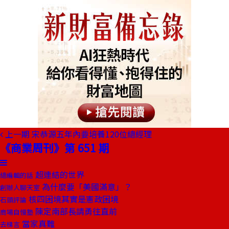
上一期
宋恭源五年內要培養120位總經理
《商業周刊》第 651 期
超連結的世界
總編輯的話
為什麼要「美國滿意」？
創辦人聊天室
核四困境其實是憲政困境
石頭評論
陳定南部長請勇往直前
商場自慢塾
當家真難
去梯言