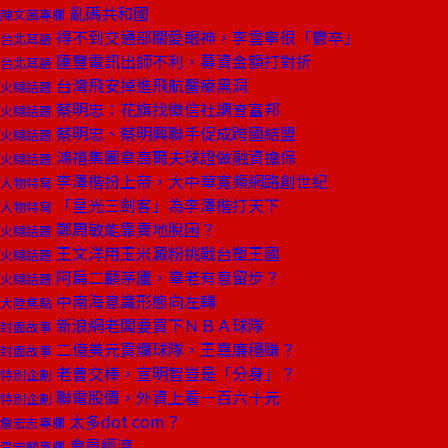
亂碼共和國
陳文茜專欄
得不到交通部關愛眼神，李雲寧很「鬱卒」
台北耳語
匯豐電訊出師不利，募資金額打對折
台北耳語
台灣飛安掉進飛航醫療黑洞
火線話題
蔡明忠：花旗找徵信社調查富邦
火線話題
蔡明忠、蔡明興聯手促成跨國結盟
火線話題
鴻禧集團拿高爾夫球證做融資擔保
火線話題
李澤楷扮上帝，大中華寬頻網路創世紀
人物特寫
「星光三劍客」為李澤楷打天下
人物特寫
鄭周敏能靠賣地脫困？
火線話題
王文洋用玉米澱粉挑戰台塑王國
火線話題
阿扁二顧茅廬，辜老有意留步？
火線話題
中南海意識形態向左轉
大陸焦點
新浪網老闆要買下ＮＢＡ球隊
封面故事
二億美元買爛球隊，王嘉廉穩賺？
封面故事
老曹交棒，宣明智豈是「分身」？
特別企劃
聯電股價，外資上看一百六十元
特別企劃
太多dot com？
詹宏志專欄
會員經濟
李宏麟專欄