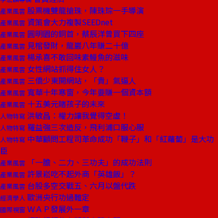
股票機雙龍搶珠，陳珠琮一手導演
產業風雲
資策會大力複製SEEDnet
產業風雲
圓明園的銅首，蔡辰洋曾買下四座
產業風雲
見棺發財，龍巖八年賺二十億
產業風雲
楊承喜不敢回味素鰻魚的滋味
產業風雲
女性網站抓得住女人？
產業風雲
三僑少東開網站，「貴」氣逼人
產業風雲
寬華十年寒窗，今年要賺一個資本額
產業風雲
十五美元賭孩子的未來
產業風雲
洪敏昌：權力讓我覺得空虛！
人物特寫
羅益強三次造反，飛利浦口服心服
人物特寫
中華顧問工程司革命成功「鞭子」和「紅蘿蔔」是大功
人物特寫
臣
「一膽、二力、三功夫」的成功法則
產業風雲
許景崧吃不起外商「英雄飯」？
產業風雲
台股多空交戰五、六月以盤代跌
產業風雲
歐洲央行功過難定
經濟學人
ＷＡＰ發展外一章
國際視窗