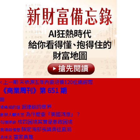
上一期
宋恭源五年內要培養120位總經理
《商業周刊》第 651 期
超連結的世界
總編輯的話
為什麼要「美國滿意」？
創辦人聊天室
核四困境其實是憲政困境
石頭評論
陳定南部長請勇往直前
商場自慢塾
當家真難
去梯言