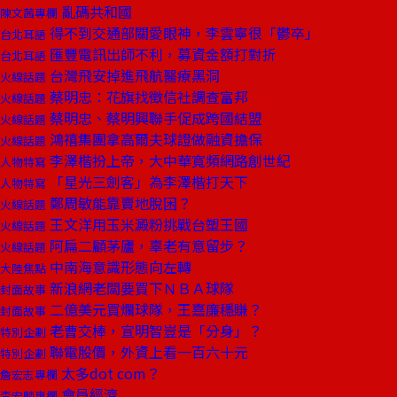
亂碼共和國
陳文茜專欄
得不到交通部關愛眼神，李雲寧很「鬱卒」
台北耳語
匯豐電訊出師不利，募資金額打對折
台北耳語
台灣飛安掉進飛航醫療黑洞
火線話題
蔡明忠：花旗找徵信社調查富邦
火線話題
蔡明忠、蔡明興聯手促成跨國結盟
火線話題
鴻禧集團拿高爾夫球證做融資擔保
火線話題
李澤楷扮上帝，大中華寬頻網路創世紀
人物特寫
「星光三劍客」為李澤楷打天下
人物特寫
鄭周敏能靠賣地脫困？
火線話題
王文洋用玉米澱粉挑戰台塑王國
火線話題
阿扁二顧茅廬，辜老有意留步？
火線話題
中南海意識形態向左轉
大陸焦點
新浪網老闆要買下ＮＢＡ球隊
封面故事
二億美元買爛球隊，王嘉廉穩賺？
封面故事
老曹交棒，宣明智豈是「分身」？
特別企劃
聯電股價，外資上看一百六十元
特別企劃
太多dot com？
詹宏志專欄
會員經濟
李宏麟專欄