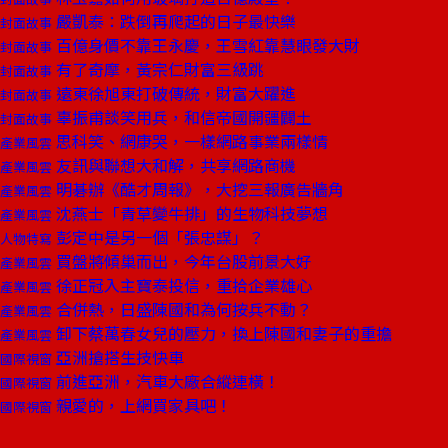
嚴凱泰：跌倒再爬起的日子最快樂
封面故事
百億身價不靠王永慶，王雪紅靠慧眼發大財
封面故事
有了奇摩，黃宗仁財富三級跳
封面故事
遠東徐旭東打破傳統，財富大躍進
封面故事
辜振甫談笑用兵，和信帝國開疆闢土
封面故事
思科笑、網康哭，一樣網路事業兩樣情
產業風雲
友訊與聯想大和解，共享網路商機
產業風雲
明碁辦《酷才周報》，大挖三報廣告牆角
產業風雲
沈燕士「青草變牛排」的生物科技夢想
產業風雲
彭定中是另一個「張忠謀」？
人物特寫
買盤將傾巢而出，今年台股前景大好
產業風雲
徐正冠入主寶泰投信，重拾企業雄心
產業風雲
合併熱，日盛陳國和為何按兵不動？
產業風雲
卸下蔡萬春女兒的壓力，換上陳國和妻子的重擔
產業風雲
亞洲搶搭生技快車
國際視窗
前進亞洲，汽車大廠合縱連橫！
國際視窗
親愛的，上網買家具吧！
國際視窗