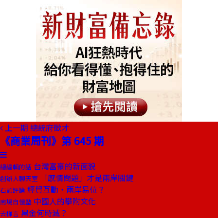
上一期
總統府徵才
《商業周刊》第 645 期
台灣富豪的新面貌
總編輯的話
「感情問題」才是兩岸關鍵
創辦人聊天室
經貿互動，兩岸易位？
石頭評論
中國人的攀附文化
商場自慢塾
黑金何時滅？
去梯言