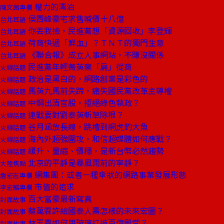
權力的漂泊
陳文茜專欄
侯西峰豪宅求售喊價十八億
台北耳語
你丟我撿，民進黨想「資源回收」李登輝
台北耳語
荷商快遞「鮮血」？ＴＮＴ的獨門生意
台北耳語
《聯合報》成立人事網站，不賺沒關係
台北耳語
民進黨年輕菁英棄「扁」從商
火線話題
政治是黑白的，網路創業是彩色的
火線話題
馬英九馬前失蹄，痛失國民黨改革主導權
火線話題
中鋼出清官股，拒絕綠色執政？
火線話題
連戰要對劉泰英斬草除根？
火線話題
谷月涵放長線，跳槽到網虎釣大魚
火線話題
海內外超強圍攻，和信超媒體如何應戰？
火線話題
緩升、量縮、價穩，是新台幣必然趨勢
火線話題
北京的平靜是暴風雨前的寧靜？
大陸焦點
網集團：或者一種傘狀的網路事業發展形態
詹宏志專欄
市值的追求
李宏麟專欄
百大富豪最新寫真
封面故事
蔡萬霖許給國泰人壽怎樣的未來宏圖？
封面故事
林玉嘉如何用玻璃打造百億殿堂？
封面故事