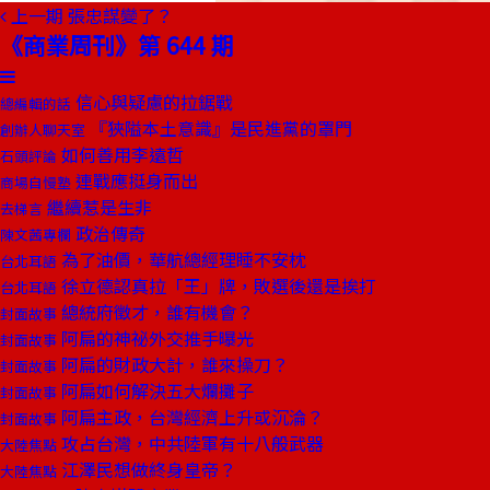
上一期
張忠謀變了？
《商業周刊》第 644 期
信心與疑慮的拉鋸戰
總編輯的話
『狹隘本土意識』是民進黨的罩門
創辦人聊天室
如何善用李遠哲
石頭評論
連戰應挺身而出
商場自慢塾
繼續惹是生非
去梯言
政治傳奇
陳文茜專欄
為了油價，華航總經理睡不安枕
台北耳語
徐立德認真拉「王」牌，敗選後還是挨打
台北耳語
總統府徵才，誰有機會？
封面故事
阿扁的神祕外交推手曝光
封面故事
阿扁的財政大計，誰來操刀？
封面故事
阿扁如何解決五大爛攤子
封面故事
阿扁主政，台灣經濟上升或沉淪？
封面故事
攻占台灣，中共陸軍有十八般武器
大陸焦點
江澤民想做終身皇帝？
大陸焦點