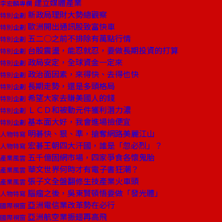
建立媒體產業
李宏麟專欄
新政局理財大勢總觀察
特別企劃
歐洲開出通訊股致富快車
特別企劃
五二○之前不排除有萬點行情
特別企劃
台股震盪，能忍就忍，要做長期投資的打算
特別企劃
政局安定，全球資金一定來
特別企劃
政治面因素，來得快、去得也快
特別企劃
長期走勢，還是多頭格局
特別企劃
希望大家去賺美國人的錢
特別企劃
ＬＣＤ和被動元件獲利潛力濃
特別企劃
基本面大好，我會進場撿便宜
特別企劃
明碁快、狠、準，搶奪網路美麗江山
人物特寫
宏碁王朝四大汗國，誰是「忽必烈」？
人物特寫
五千億固網市場，四家爭食各懷鬼胎
產業風雲
華文世界何時才有電子書狂潮？
產業風雲
張子文全盤翻修生技產業火車頭
產業風雲
腦瘤之後，吳東賢頓悟要做「發光體」
人物特寫
亞洲電信業改革勢在必行
國際視窗
亞洲航空業振翅再高飛
國際視窗